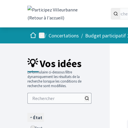
Accueil
Menu principal
/
Concertations
/
Budget participatif
Passer
L'élément
+
−
💡 Vos idées
Le formulaire ci-dessous filtre
dynamiquement les résultats de la
recherche lorsque les conditions de
recherche sont modifiées.
État