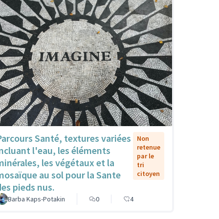
Parcours Santé, textures variées
Non
retenue
incluant l'eau, les éléments
par le
minérales, les végétaux et la
tri
mosaïque au sol pour la Sante
citoyen
des pieds nus.
Barba Kaps-Potakin
0
4