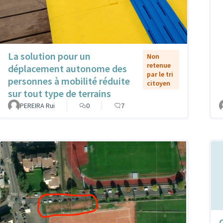
La solution pour un
Non
retenue
déplacement autonome des
par le tri
personnes à mobilité réduite
citoyen
sur tout type de terrains
PEREIRA Rui
0
7