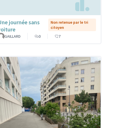
Une journée sans
Non retenue par le tri
citoyen
voiture
GAILLARD
0
7