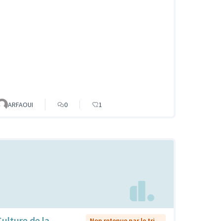
ARFAOUI
0
1
Culture de la
Non retenue par le tri