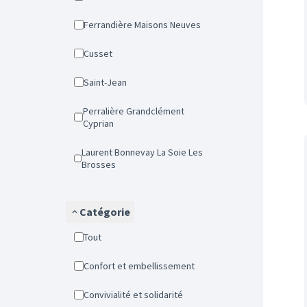
Ferrandière Maisons Neuves
Cusset
Saint-Jean
Perralière Grandclément
Cyprian
Laurent Bonnevay La Soie Les
Brosses
Catégorie
Tout
Confort et embellissement
Convivialité et solidarité