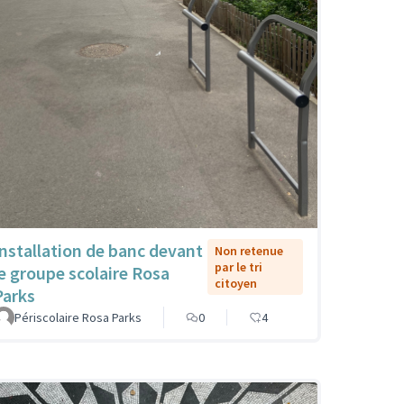
Installation de banc devant
Non retenue
par le tri
le groupe scolaire Rosa
citoyen
Parks
Périscolaire Rosa Parks
0
4