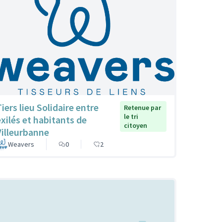
iers lieu Solidaire entre
Retenue par
le tri
exilés et habitants de
citoyen
Villeurbanne
Weavers
0
2