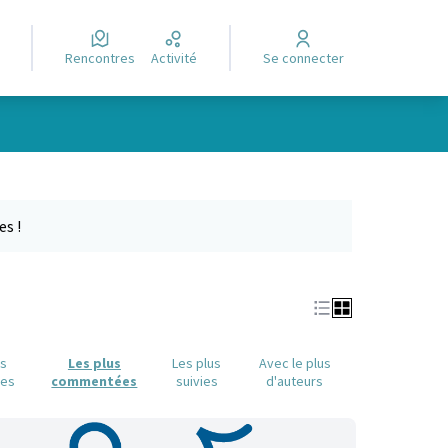
Rencontres
Activité
Se connecter
Leaflet
|
©
OpenStreetMap
contributors
e des points de carte. L'élément peut être utilisé avec un lecteur
es !
us
Les plus
Les plus
Avec le plus
ues
commentées
suivies
d'auteurs