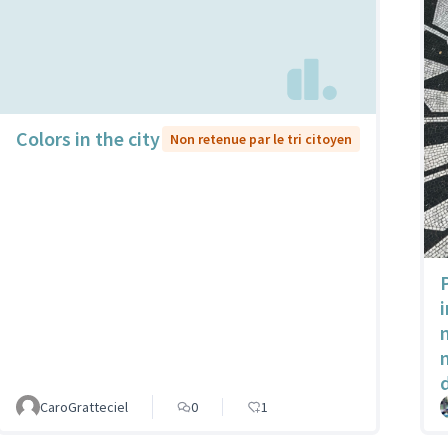
Colors in the city
Non retenue par le tri citoyen
CaroGratteciel
0
1