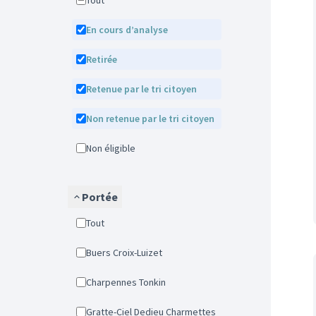
Tout
En cours d’analyse
Retirée
Retenue par le tri citoyen
Non retenue par le tri citoyen
Non éligible
Portée
Tout
Buers Croix-Luizet
Charpennes Tonkin
Gratte-Ciel Dedieu Charmettes