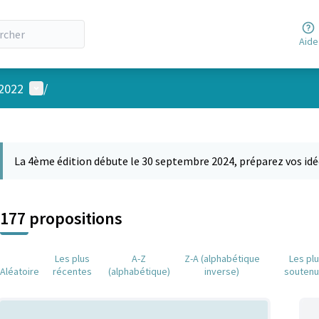
Aide
Menu utilisateur
 2022
/
 la carte
 suivant est une carte qui présente les éléments de cette page comm
La 4ème édition débute le 30 septembre 2024, préparez vos idé
177 propositions
Les plus
A-Z
Z-A (alphabétique
Les pl
Aléatoire
récentes
(alphabétique)
inverse)
souten