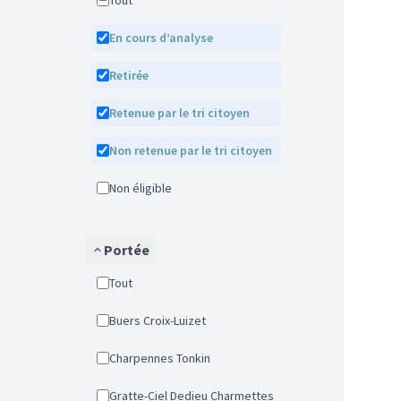
Tout
En cours d’analyse
Retirée
Retenue par le tri citoyen
Non retenue par le tri citoyen
Non éligible
Portée
Tout
Buers Croix-Luizet
Charpennes Tonkin
Gratte-Ciel Dedieu Charmettes