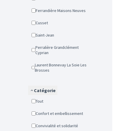
Ferrandière Maisons Neuves
Cusset
Saint-Jean
Perralière Grandclément
Cyprian
Laurent Bonnevay La Soie Les
Brosses
Catégorie
Tout
Confort et embellissement
Convivialité et solidarité