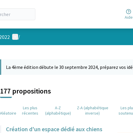
Aide
Menu utilisateur
 2022
/
 la carte
 suivant est une carte qui présente les éléments de cette page comm
La 4ème édition débute le 30 septembre 2024, préparez vos idé
177 propositions
Les plus
A-Z
Z-A (alphabétique
Les pl
Aléatoire
récentes
(alphabétique)
inverse)
souten
Création d'un espace dédié aux chiens