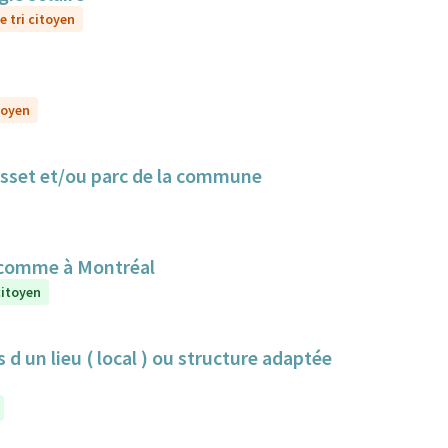
e tri citoyen
toyen
Cusset et/ou parc de la commune
 comme à Montréal
citoyen
 d un lieu ( local ) ou structure adaptée