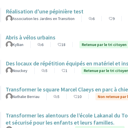
Réalisation d'une pépinière test
Association les Jardins en Transition
6
9
Abris à vélos urbains
Kyllian
6
18
Retenue par le tri citoyen
Des locaux de répétition équipés en matériel et in
Nouckey
5
1
Retenue par le tri citoye
Transformer le square Marcel Claeys en parc à chi
Nathalie Berriau
5
10
Non retenue par l
Transformer les alentours de l’école Lakanal du To
et sécurisé pour les enfants et leurs familles.