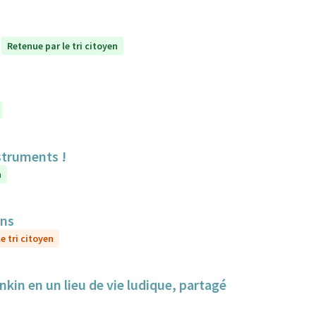
Retenue par le tri citoyen
struments !
n
ens
e tri citoyen
nkin en un lieu de vie ludique, partagé