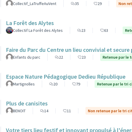
Collectif_LaTruffeAuVent
35
29
Non ret
La Forêt des Alytes
Collectif La Forêt des Alytes
23
63
Ret
Faire du Parc du Centre un lieu convivial et secure
Enfants du parc
22
23
Retenue par le t
Espace Nature Pédagogique Dedieu République
Martignolles
20
79
Retenue par le tri 
Plus de canisites
BENOIT
14
11
Non retenue par le tri c
Votre tiers lieu festif et innovant propulsé à l'éner