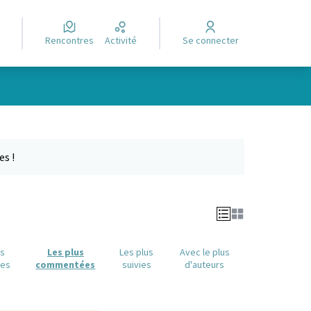
Rencontres
Activité
Se connecter
Leaflet
|
©
OpenStreetMap
contributors
e des points de carte. L'élément peut être utilisé avec un lecteur
es !
us
Les plus
Les plus
Avec le plus
ues
commentées
suivies
d'auteurs