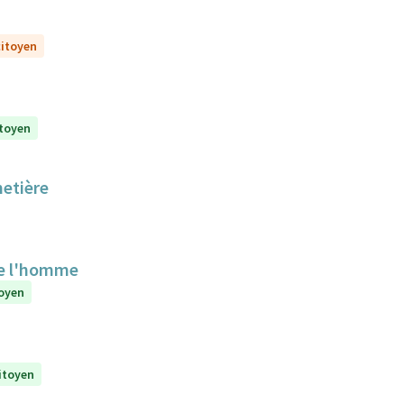
citoyen
itoyen
metière
de l'homme
toyen
citoyen