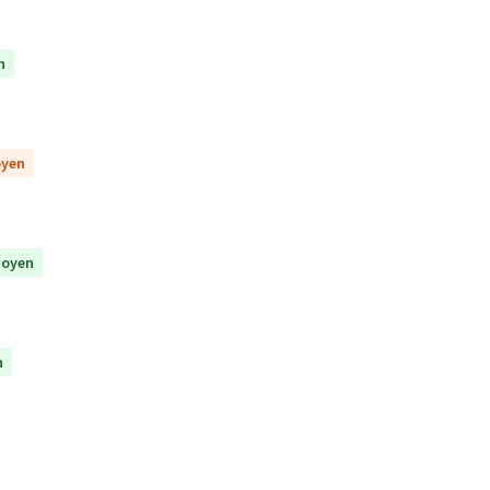
n
oyen
itoyen
n