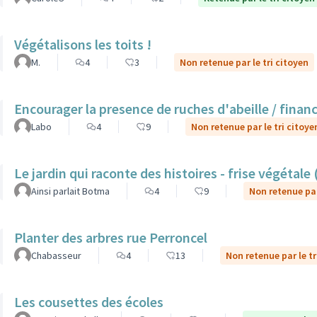
Végétalisons les toits !
M.
4
3
Non retenue par le tri citoyen
Encourager la presence de ruches d'abeille / finan
Labo
4
9
Non retenue par le tri citoye
Le jardin qui raconte des histoires - frise végétale
Ainsi parlait Botma
4
9
Non retenue par
Planter des arbres rue Perroncel
Chabasseur
4
13
Non retenue par le tr
Les cousettes des écoles