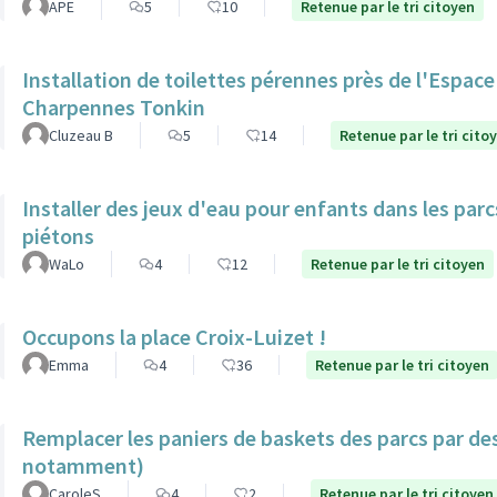
APE
5
10
Retenue par le tri citoyen
Installation de toilettes pérennes près de l'Espac
Charpennes Tonkin
Cluzeau B
5
14
Retenue par le tri cito
Installer des jeux d'eau pour enfants dans les par
piétons
WaLo
4
12
Retenue par le tri citoyen
Occupons la place Croix-Luizet !
Emma
4
36
Retenue par le tri citoyen
Remplacer les paniers de baskets des parcs par de
notamment)
CaroleS
4
2
Retenue par le tri citoyen