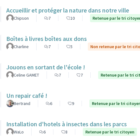
Accueillir et protéger la nature dans notre ville
Chipson
7
10
Retenue par le tri citoye
Boîtes à livres boîtes aux dons
Charline
7
5
Non retenue par le tri cit
Jouons en sortant de l'école !
Celine GAMET
7
7
Retenue par le tri c
Un repair café !
Bertrand
6
9
Retenue par le tri citoye
Installation d'hotels à insectes dans les parcs
WaLo
6
8
Retenue par le tri citoyen