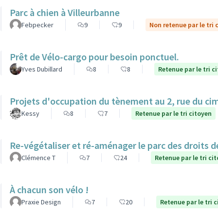
Parc à chien à Villeurbanne
Febpecker
9
9
Non retenue par le tri 
Prêt de Vélo-cargo pour besoin ponctuel.
Yves Dubillard
8
8
Retenue par le tri c
Projets d'occupation du tènement au 2, rue du ci
Kessy
8
7
Retenue par le tri citoyen
Re-végétaliser et ré-aménager le parc des droits 
Clémence T
7
24
Retenue par le tri ci
À chacun son vélo !
Praxie Design
7
20
Retenue par le tri 