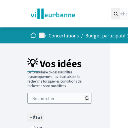
Accueil
Menu principal
/
Concertations
/
Budget participatif
Passer
L'élément
+
−
💡 Vos idées
Le formulaire ci-dessous filtre
dynamiquement les résultats de la
recherche lorsque les conditions de
recherche sont modifiées.
État