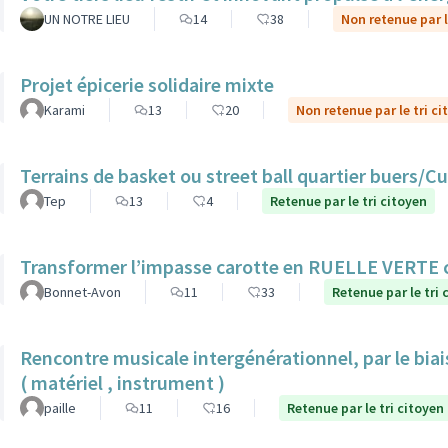
UN NOTRE LIEU
14
38
Non retenue par l
Projet épicerie solidaire mixte
Karami
13
20
Non retenue par le tri ci
Terrains de basket ou street ball quartier buers/
Tep
13
4
Retenue par le tri citoyen
Transformer l’impasse carotte en RUELLE VERTE
Bonnet-Avon
11
33
Retenue par le tri 
Rencontre musicale intergénérationnel, par le biais
( matériel , instrument )
paille
11
16
Retenue par le tri citoyen