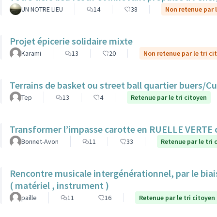
UN NOTRE LIEU
14
38
Non retenue par l
Projet épicerie solidaire mixte
Karami
13
20
Non retenue par le tri ci
Terrains de basket ou street ball quartier buers/
Tep
13
4
Retenue par le tri citoyen
Transformer l’impasse carotte en RUELLE VERTE
Bonnet-Avon
11
33
Retenue par le tri 
Rencontre musicale intergénérationnel, par le biais
( matériel , instrument )
paille
11
16
Retenue par le tri citoyen