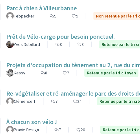
Parc à chien à Villeurbanne
Febpecker
9
9
Non retenue par le tri 
Prêt de Vélo-cargo pour besoin ponctuel.
Yves Dubillard
8
8
Retenue par le tri c
Projets d'occupation du tènement au 2, rue du ci
Kessy
8
7
Retenue par le tri citoyen
Re-végétaliser et ré-aménager le parc des droits 
Clémence T
7
24
Retenue par le tri ci
À chacun son vélo !
Praxie Design
7
20
Retenue par le tri 