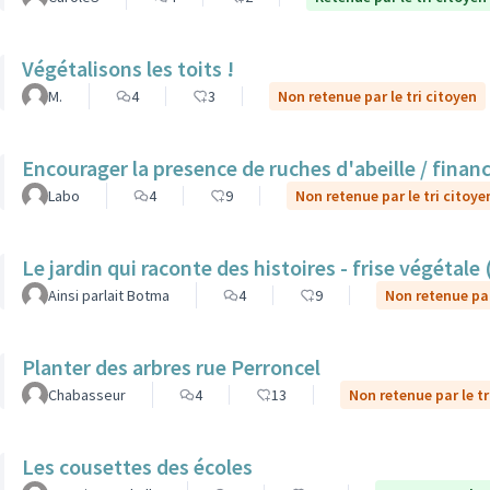
Végétalisons les toits !
M.
4
3
Non retenue par le tri citoyen
Encourager la presence de ruches d'abeille / finan
Labo
4
9
Non retenue par le tri citoye
Le jardin qui raconte des histoires - frise végétale
Ainsi parlait Botma
4
9
Non retenue par
Planter des arbres rue Perroncel
Chabasseur
4
13
Non retenue par le tr
Les cousettes des écoles