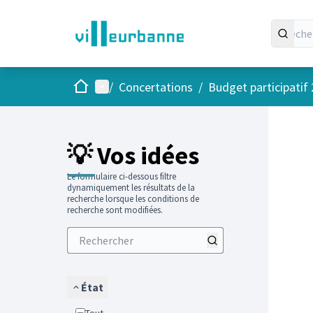
Accueil
Menu principal
/
Concertations
/
Budget participatif
Passer
L'élément
+
−
💡 Vos idées
Le formulaire ci-dessous filtre
dynamiquement les résultats de la
recherche lorsque les conditions de
recherche sont modifiées.
État