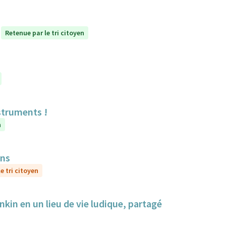
Retenue par le tri citoyen
struments !
n
ens
e tri citoyen
nkin en un lieu de vie ludique, partagé