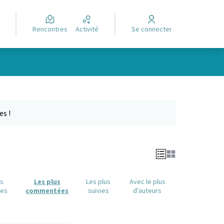
Rencontres
Activité
Se connecter
Leaflet
|
©
OpenStreetMap
contributors
e des points de carte. L'élément peut être utilisé avec un lecteur
es !
us
Les plus
Les plus
Avec le plus
ues
commentées
suivies
d'auteurs