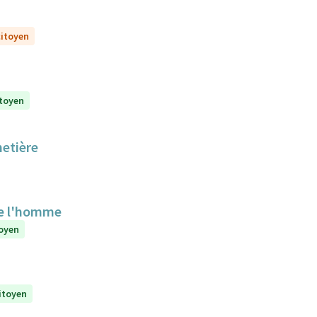
citoyen
itoyen
metière
de l'homme
toyen
citoyen