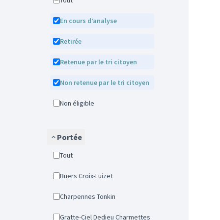
Tout
En cours d’analyse
Retirée
Retenue par le tri citoyen
Non retenue par le tri citoyen
Non éligible
Portée
Tout
Buers Croix-Luizet
Charpennes Tonkin
Gratte-Ciel Dedieu Charmettes