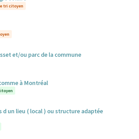
e tri citoyen
toyen
Cusset et/ou parc de la commune
 comme à Montréal
citoyen
 d un lieu ( local ) ou structure adaptée