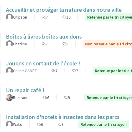
Accueillir et protéger la nature dans notre ville
Chipson
7
10
Retenue par le tri citoye
Boîtes à livres boîtes aux dons
Charline
7
5
Non retenue par le tri cit
Jouons en sortant de l'école !
Celine GAMET
7
7
Retenue par le tri c
Un repair café !
Bertrand
6
9
Retenue par le tri citoye
Installation d'hotels à insectes dans les parcs
WaLo
6
8
Retenue par le tri citoyen