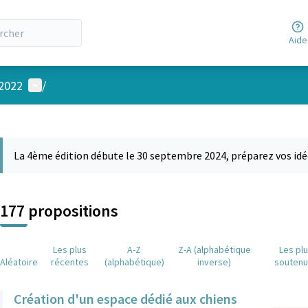
Aide
Menu utilisateur
 2022
/
 la carte
 suivant est une carte qui présente les éléments de cette page comm
La 4ème édition débute le 30 septembre 2024, préparez vos idé
177 propositions
Les plus
A-Z
Z-A (alphabétique
Les pl
Aléatoire
récentes
(alphabétique)
inverse)
souten
Création d'un espace dédié aux chiens