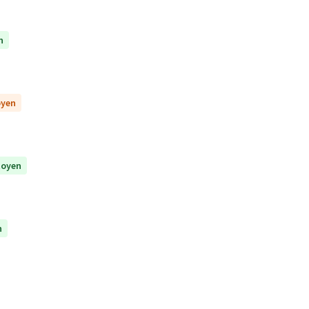
n
oyen
itoyen
n