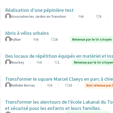
Réalisation d'une pépinière test
Association les Jardins en Transition
6
9
Abris à vélos urbains
Kyllian
6
18
Retenue par le tri citoyen
Des locaux de répétition équipés en matériel et in
Nouckey
5
1
Retenue par le tri citoye
Transformer le square Marcel Claeys en parc à chi
Nathalie Berriau
5
10
Non retenue par l
Transformer les alentours de l’école Lakanal du To
et sécurisé pour les enfants et leurs familles.