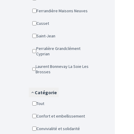
Ferrandière Maisons Neuves
Cusset
Saint-Jean
Perralière Grandclément
Cyprian
Laurent Bonnevay La Soie Les
Brosses
Catégorie
Tout
Confort et embellissement
Convivialité et solidarité