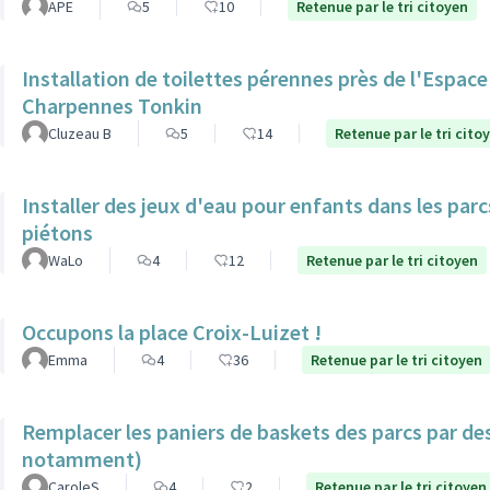
APE
5
10
Retenue par le tri citoyen
Installation de toilettes pérennes près de l'Espac
Charpennes Tonkin
Cluzeau B
5
14
Retenue par le tri cito
Installer des jeux d'eau pour enfants dans les par
piétons
WaLo
4
12
Retenue par le tri citoyen
Occupons la place Croix-Luizet !
Emma
4
36
Retenue par le tri citoyen
Remplacer les paniers de baskets des parcs par de
notamment)
CaroleS
4
2
Retenue par le tri citoyen