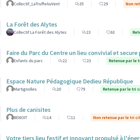
Collectif_LaTruffeAuVent
35
29
Non ret
La Forêt des Alytes
Collectif La Forêt des Alytes
23
63
Ret
Faire du Parc du Centre un lieu convivial et secure
Enfants du parc
22
23
Retenue par le t
Espace Nature Pédagogique Dedieu République
Martignolles
20
79
Retenue par le tri 
Plus de canisites
BENOIT
14
11
Non retenue par le tri c
Votre tiers lieu festif et innovant propulsé à l'éner