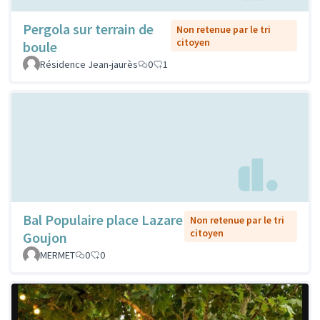
Pergola sur terrain de
Non retenue par le tri
citoyen
boule
Résidence Jean-jaurès
0
1
Bal Populaire place Lazare
Non retenue par le tri
citoyen
Goujon
MERMET
0
0