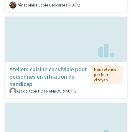
Périscolaire Ecole Descartes
0
2
Ateliers cuisine conviviale pour
Non retenue
par le tri
personnes en situation de
citoyen
handicap
Association POTINAMBOUR
0
1