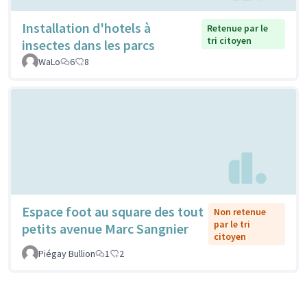
Installation d'hotels à
Retenue par le
tri citoyen
insectes dans les parcs
WaLo
6
8
Espace foot au square des tout
Non retenue
par le tri
petits avenue Marc Sangnier
citoyen
Piégay Bullion
1
2