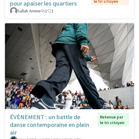
le tri citoyen
pour apaiser les quartiers
Sallah Amine
1
1
ÉVÈNEMENT : un battle de
Retenue par
le tri citoyen
danse contemporaine en plein
air