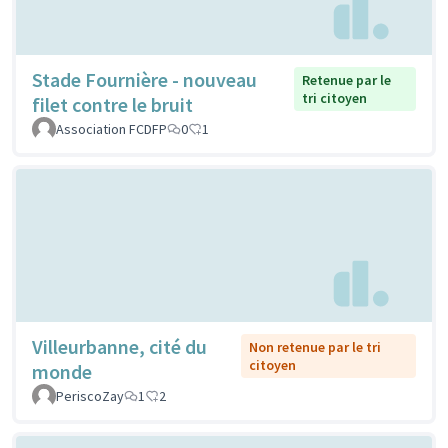
Stade Fournière - nouveau
Retenue par le
tri citoyen
filet contre le bruit
Association FCDFP
0
1
Villeurbanne, cité du
Non retenue par le tri
citoyen
monde
PeriscoZay
1
2