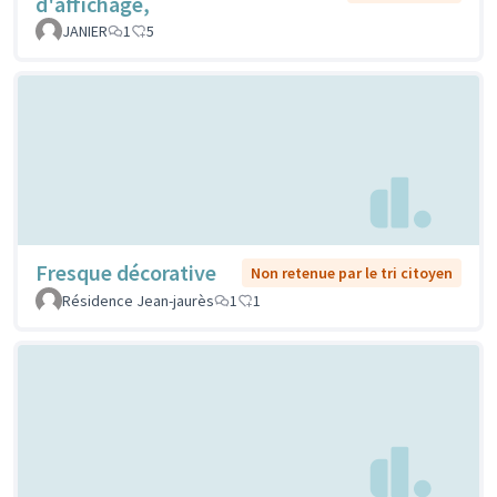
d'affichage,
JANIER
1
5
Fresque décorative
Non retenue par le tri citoyen
Résidence Jean-jaurès
1
1