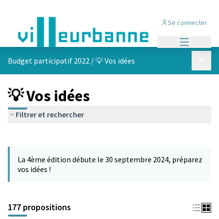
Se connecter
Menu princi
Menu p
Budget participatif 2022
/
💡 Vos idées
💡 Vos idées
Filtrer et rechercher
Passer la carte
Leaflet
|
©
OpenStreetMap
contributors
L'élément suivant est une carte qui présente les éléments de cet
+
La 4ème édition débute le 30 septembre 2024, préparez
−
vos idées !
177 propositions