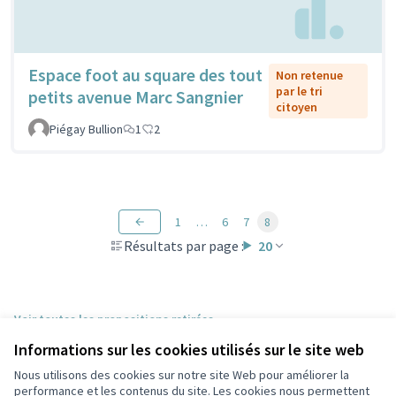
Espace foot au square des tout
Non retenue
par le tri
petits avenue Marc Sangnier
citoyen
Piégay Bullion
1
2
1
…
6
7
8
Résultats par page :
20
Voir toutes les propositions retirées
Informations sur les cookies utilisés sur le site web
Nous utilisons des cookies sur notre site Web pour améliorer la
Conditions d'utilisation
performance et les contenus du site. Les cookies nous permettent
Paramètres des cookies