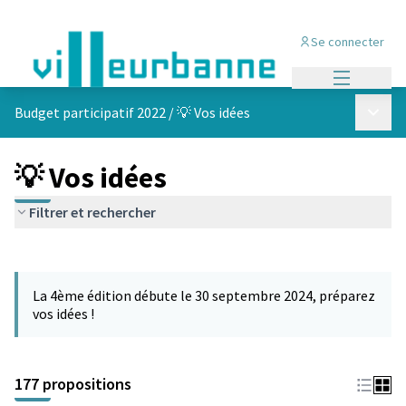
Se connecter
Menu princi
Menu p
Budget participatif 2022
/
💡 Vos idées
💡 Vos idées
Filtrer et rechercher
Passer la carte
Leaflet
|
©
OpenStreetMap
contributors
L'élément suivant est une carte qui présente les éléments de cet
+
La 4ème édition débute le 30 septembre 2024, préparez
−
vos idées !
177 propositions