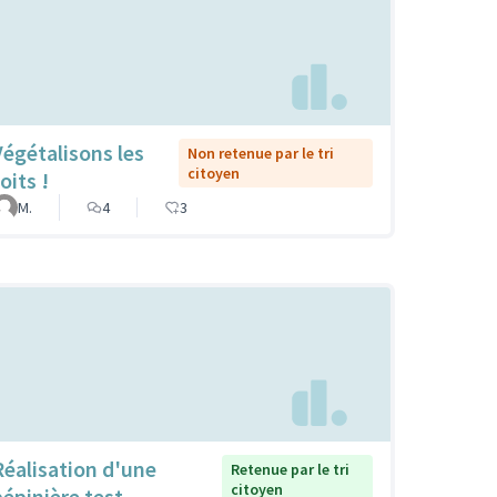
Végétalisons les
Non retenue par le tri
citoyen
oits !
M.
4
3
Réalisation d'une
Retenue par le tri
citoyen
pépinière test