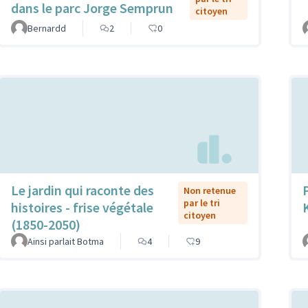
dans le parc Jorge Semprun
citoyen
Bernardd
2
0
Le jardin qui raconte des
Non retenue
par le tri
histoires - frise végétale
citoyen
(1850-2050)
Ainsi parlait Botma
4
9