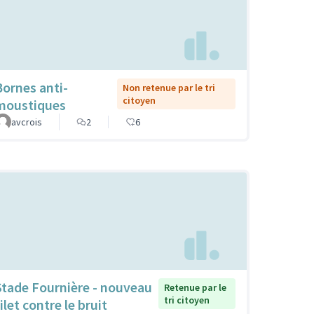
Bornes anti-
Non retenue par le tri
citoyen
moustiques
avcrois
2
6
Stade Fournière - nouveau
Retenue par le
tri citoyen
ilet contre le bruit