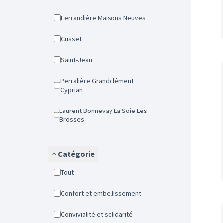
Ferrandière Maisons Neuves
Cusset
Saint-Jean
Perralière Grandclément
Cyprian
Laurent Bonnevay La Soie Les
Brosses
Catégorie
Tout
Confort et embellissement
Convivialité et solidarité