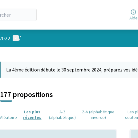
Aide
Menu utilisateur
 2022
/
 la carte
 suivant est une carte qui présente les éléments de cette page comm
La 4ème édition débute le 30 septembre 2024, préparez vos idé
177 propositions
Les plus
A-Z
Z-A (alphabétique
Les p
Aléatoire
récentes
(alphabétique)
inverse)
soute