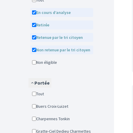
Tout
En cours d’analyse
Retirée
Retenue par le tri citoyen
Non retenue par le tri citoyen
Non éligible
Portée
Tout
Buers Croix-Luizet
Charpennes Tonkin
Gratte-Ciel Dedieu Charmettes