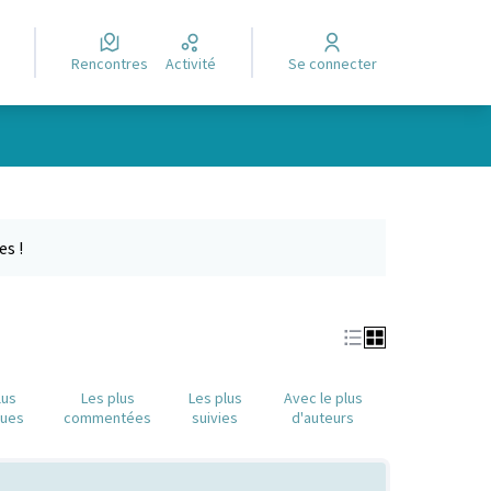
Rencontres
Activité
Se connecter
Leaflet
|
©
OpenStreetMap
contributors
e des points de carte. L'élément peut être utilisé avec un lecteur
es !
lus
Les plus
Les plus
Avec le plus
nues
commentées
suivies
d'auteurs