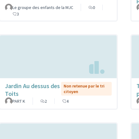
Le groupe des enfants de la MJC
0
3
Jardin Au dessus des
Non retenue par le tri
citoyen
Toits
PART K
2
4