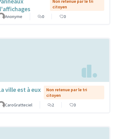
Panneaux
Non retenue par le tri
citoyen
d'affichages
Anonyme
0
0
a ville est à eux
Non retenue par le tri
citoyen
CaroGratteciel
2
0