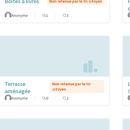
Boîtes à livres
Non retenue par le tri citoyen
Anonyme
1
3
Terrasse
L
Non retenue par le tri
citoyen
aménagée
!
Anonyme
0
2