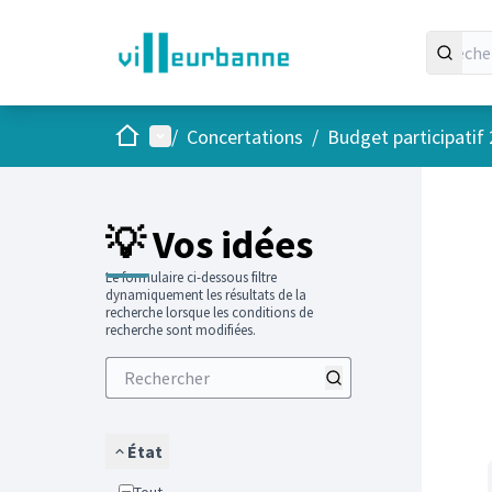
Accueil
Menu principal
/
Concertations
/
Budget participatif
Passer
L'élément
+
−
💡 Vos idées
Le formulaire ci-dessous filtre
dynamiquement les résultats de la
recherche lorsque les conditions de
recherche sont modifiées.
État