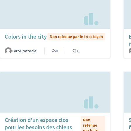
Colors in the city
Non retenue par le tri citoyen
CaroGratteciel
0
1
Création d'un espace clos
Non
retenue
pour les besoins des chiens
f
par le tri