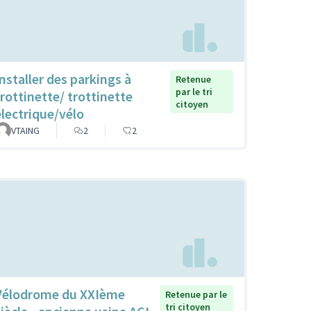
Installer des parkings à
Retenue
par le tri
trottinette/ trottinette
citoyen
électrique/vélo
VTAING
2
2
Vélodrome du XXIème
Retenue par le
tri citoyen