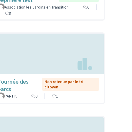
Association les Jardins en Transition
6
9
Tournée des
Non retenue par le tri
citoyen
parcs
PART K
0
1