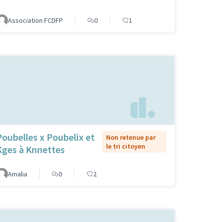
Association FCDFP
0
1
Poubelles x Poubelix et
Non retenue par
le tri citoyen
Kges à Knnettes
Amalia
0
2