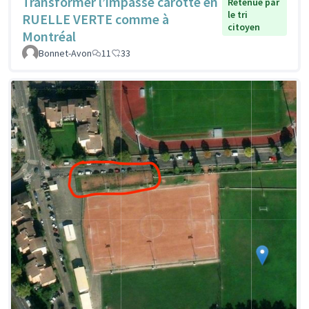
Transformer l’impasse carotte en
Retenue par
le tri
RUELLE VERTE comme à
citoyen
Montréal
Bonnet-Avon
11
33