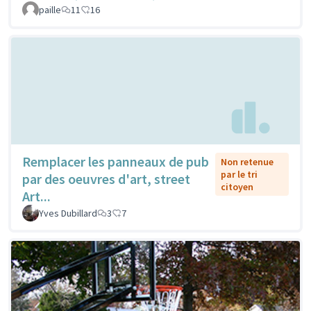
paille
11
16
Remplacer les panneaux de pub
Non retenue
par le tri
par des oeuvres d'art, street
citoyen
Art...
Yves Dubillard
3
7