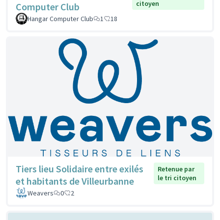
citoyen
Computer Club
Hangar Computer Club
1
18
Tiers lieu Solidaire entre exilés
Retenue par
le tri citoyen
et habitants de Villeurbanne
Weavers
0
2