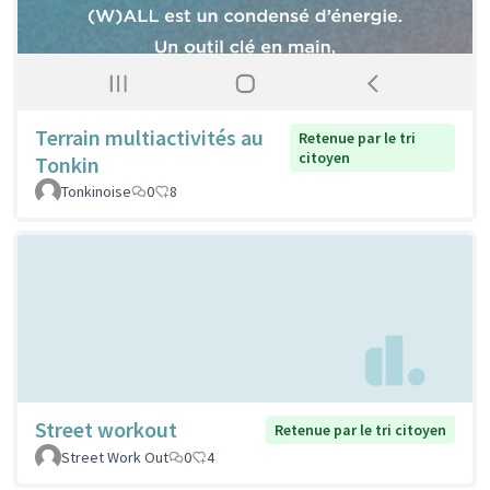
Terrain multiactivités au
Retenue par le tri
citoyen
Tonkin
Tonkinoise
0
8
Street workout
Retenue par le tri citoyen
Street Work Out
0
4