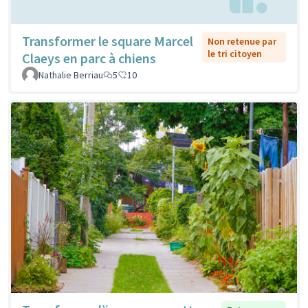
Transformer le square Marcel
Non retenue par
le tri citoyen
Claeys en parc à chiens
Nathalie Berriau
5
10