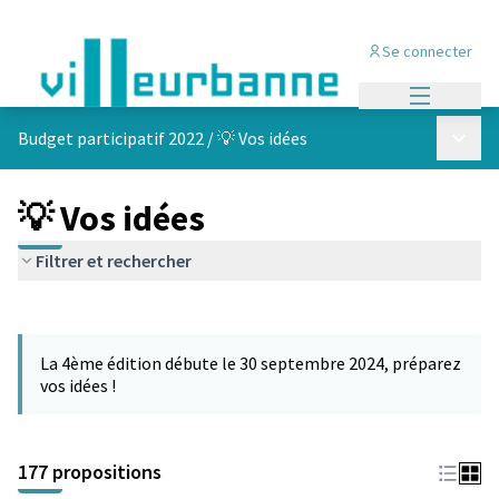
Se connecter
Menu princi
Menu p
Budget participatif 2022
/
💡 Vos idées
💡 Vos idées
Filtrer et rechercher
Passer la carte
Leaflet
|
©
OpenStreetMap
contributors
L'élément suivant est une carte qui présente les éléments de cet
+
La 4ème édition débute le 30 septembre 2024, préparez
−
vos idées !
177 propositions