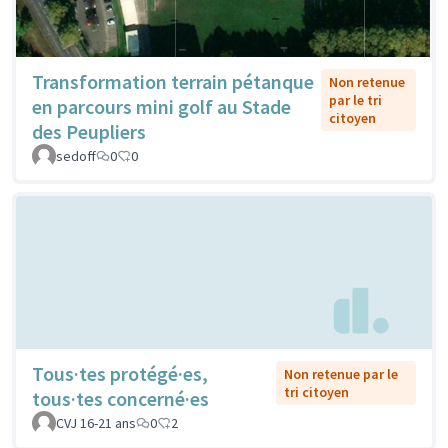
Transformation terrain pétanque
Non retenue
par le tri
en parcours mini golf au Stade
citoyen
des Peupliers
sedoff
0
0
Tous·tes protégé·es,
Non retenue par le
tri citoyen
tous·tes concerné·es
CVJ 16-21 ans
0
2