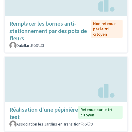
Remplacer les bornes anti-
Non retenue
par le tri
stationnement par des pots de
citoyen
fleurs
Dubillard
3
3
Réalisation d'une pépinière
Retenue par le tri
citoyen
test
Association les Jardins en Transition
6
9