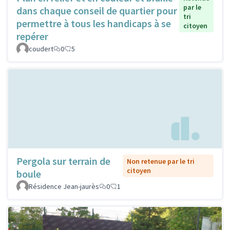
par le
dans chaque conseil de quartier pour
tri
permettre à tous les handicaps à se
citoyen
repérer
coudert
0
5
Pergola sur terrain de
Non retenue par le tri
citoyen
boule
Résidence Jean-jaurès
0
1