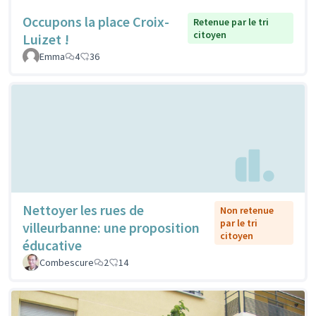
Occupons la place Croix-
Retenue par le tri
citoyen
Luizet !
Emma
4
36
Nettoyer les rues de
Non retenue
par le tri
villeurbanne: une proposition
citoyen
éducative
Combescure
2
14