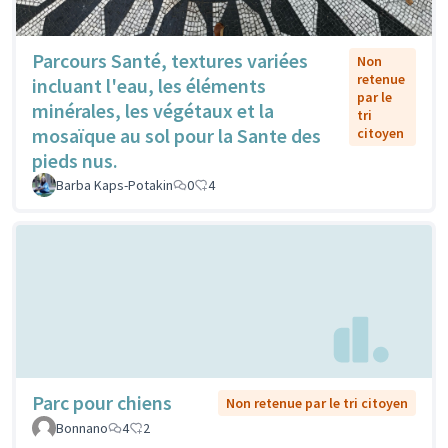
Parcours Santé, textures variées
Non
retenue
incluant l'eau, les éléments
par le
minérales, les végétaux et la
tri
mosaïque au sol pour la Sante des
citoyen
pieds nus.
Barba Kaps-Potakin
0
4
Parc pour chiens
Non retenue par le tri citoyen
Bonnano
4
2