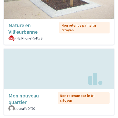
Nature en
Non retenue par le tri
citoyen
Vill’eurbanne
FNE Rhone
4
9
Mon nouveau
Non retenue par le tri
citoyen
quartier
Louna
0
0