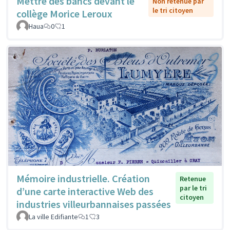
Mettre des bancs devant le
Non retenue par
le tri citoyen
collège Morice Leroux
Haua
0
1
Mémoire industrielle. Création
Retenue
par le tri
d’une carte interactive Web des
citoyen
industries villeurbannaises passées
La ville Edifiante
1
3