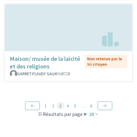
Maison/ musée de la laïcité
Non retenue par le
tri citoyen
et des religions
GARRET-FLAUDY SALHI
0
0
1
2
3
4
5
…
8
Résultats par page :
25