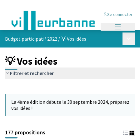
Se connecter
Menu princi
Menu p
Budget participatif 2022
/
💡 Vos idées
💡 Vos idées
Filtrer et rechercher
Passer la carte
Leaflet
|
©
OpenStreetMap
contributors
L'élément suivant est une carte qui présente les éléments de cet
+
La 4ème édition débute le 30 septembre 2024, préparez
−
vos idées !
177 propositions