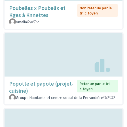
Poubelles x Poubelix et
Non retenue par le
tri citoyen
Kges à Knnettes
Amalia
0
2
Popotte et papote (projet-
Retenue par le tri
citoyen
cuisine)
Groupe Habitants et centre social de la Ferrandière
2
2