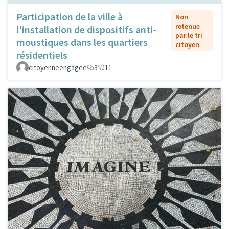
Participation de la ville à
Non
retenue
l'installation de dispositifs anti-
par le tri
moustiques dans les quartiers
citoyen
résidentiels
citoyenneengagee
3
11