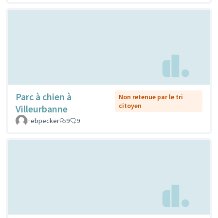
Parc à chien à
Non retenue par le tri
citoyen
Villeurbanne
Febpecker
9
9