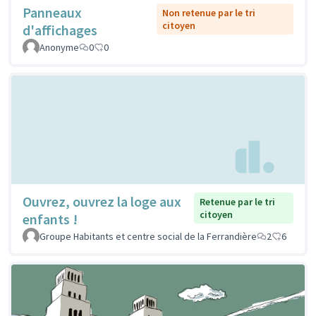
Panneaux
Non retenue par le tri
citoyen
d'affichages
Anonyme
0
0
Ouvrez, ouvrez la loge aux
Retenue par le tri
citoyen
enfants !
Groupe Habitants et centre social de la Ferrandière
2
6