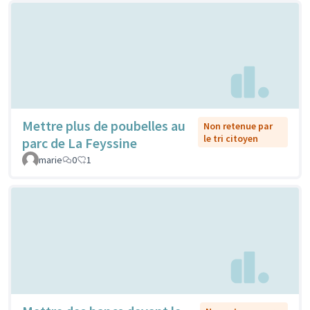
Mettre plus de poubelles au
Non retenue par
le tri citoyen
parc de La Feyssine
marie
0
1