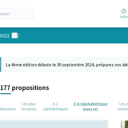
Aide
Menu utilisateur
 2022
/
 la carte
 suivant est une carte qui présente les éléments de cette page comm
La 4ème édition débute le 30 septembre 2024, préparez vos idé
177 propositions
Les plus
A-Z
Z-A (alphabétique
Les 
Aléatoire
récentes
(alphabétique)
inverse)
soute