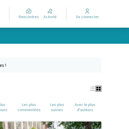
Rencontres
Activité
Se connecter
Leaflet
|
©
OpenStreetMap
contributors
e des points de carte. L'élément peut être utilisé avec un lecteur
es !
plus
Les plus
Les plus
Avec le plus
nues
commentées
suivies
d'auteurs