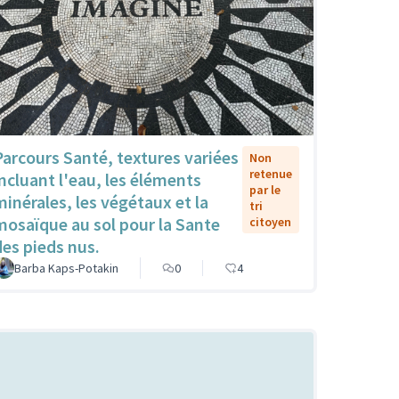
Parcours Santé, textures variées
Non
retenue
incluant l'eau, les éléments
par le
minérales, les végétaux et la
tri
mosaïque au sol pour la Sante
citoyen
des pieds nus.
Barba Kaps-Potakin
0
4