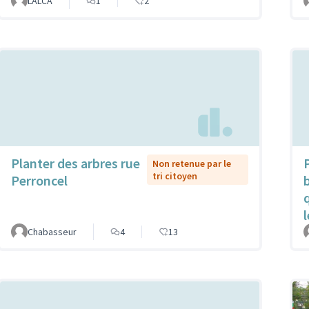
LALCA
1
2
Planter des arbres rue
Non retenue par le
tri citoyen
Perroncel
Chabasseur
4
13