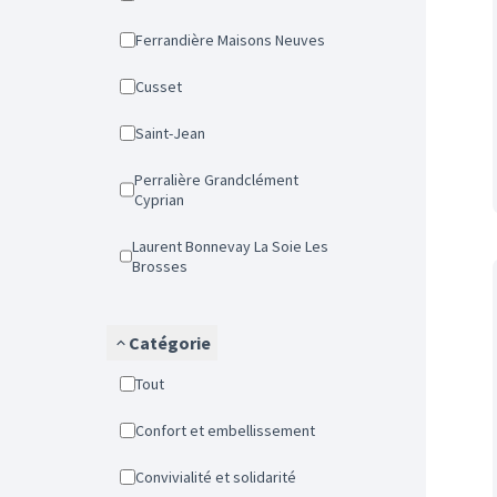
Ferrandière Maisons Neuves
Cusset
Saint-Jean
Perralière Grandclément
Cyprian
Laurent Bonnevay La Soie Les
Brosses
Catégorie
Tout
Confort et embellissement
Convivialité et solidarité