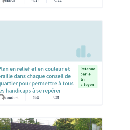
BENOIT
14
11
Plan en relief et en couleur et
Retenue
par le
braille dans chaque conseil de
tri
quartier pour permettre à tous
citoyen
les handicaps à se repérer
coudert
0
5