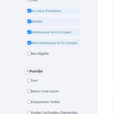
Tout
En cours d’analyse
Retirée
Retenue par le tri citoyen
Non retenue par le tri citoyen
Non éligible
Portée
Tout
Buers Croix-Luizet
Charpennes Tonkin
Gratte-Ciel Dedieu Charmettes