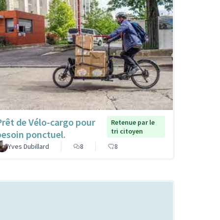
Prêt de Vélo-cargo pour
Retenue par le
tri citoyen
besoin ponctuel.
Yves Dubillard
8
8