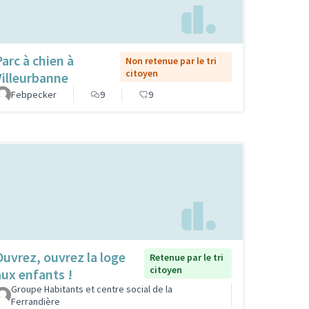
Parc à chien à
Non retenue par le tri
citoyen
Villeurbanne
Febpecker
9
9
Ouvrez, ouvrez la loge
Retenue par le tri
citoyen
aux enfants !
Groupe Habitants et centre social de la
Ferrandière