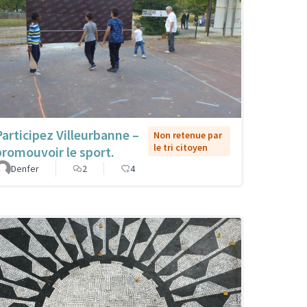
Participez Villeurbanne –
Non retenue par
le tri citoyen
promouvoir le sport.
Denfer
2
4