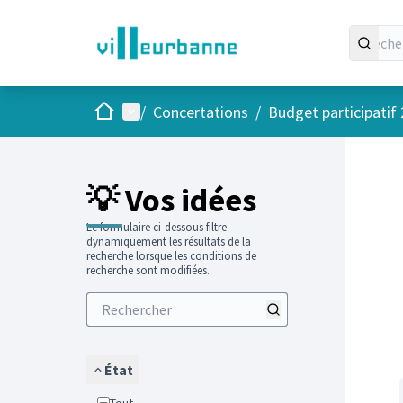
Accueil
Menu principal
/
Concertations
/
Budget participatif
Passer
L'élément
+
−
💡 Vos idées
Le formulaire ci-dessous filtre
dynamiquement les résultats de la
recherche lorsque les conditions de
recherche sont modifiées.
État