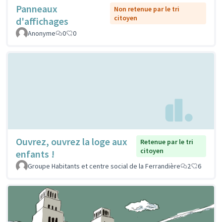
Panneaux
Non retenue par le tri
citoyen
d'affichages
Anonyme
0
0
Ouvrez, ouvrez la loge aux
Retenue par le tri
citoyen
enfants !
Groupe Habitants et centre social de la Ferrandière
2
6