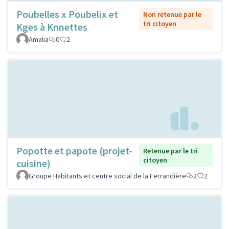
Poubelles x Poubelix et
Non retenue par le
tri citoyen
Kges à Knnettes
Amalia
0
2
Popotte et papote (projet-
Retenue par le tri
citoyen
cuisine)
Groupe Habitants et centre social de la Ferrandière
2
2