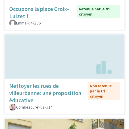
Occupons la place Croix-
Retenue par le tri
citoyen
Luizet !
Emma
4
36
Nettoyer les rues de
Non retenue
par le tri
villeurbanne: une proposition
citoyen
éducative
Combescure
2
14