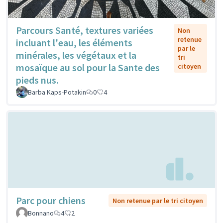
Parcours Santé, textures variées
Non
retenue
incluant l'eau, les éléments
par le
minérales, les végétaux et la
tri
mosaïque au sol pour la Sante des
citoyen
pieds nus.
Barba Kaps-Potakin
0
4
Parc pour chiens
Non retenue par le tri citoyen
Bonnano
4
2