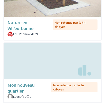
Nature en
Non retenue par le tri
citoyen
Vill’eurbanne
FNE Rhone
4
9
Mon nouveau
Non retenue par le tri
citoyen
quartier
Louna
0
0