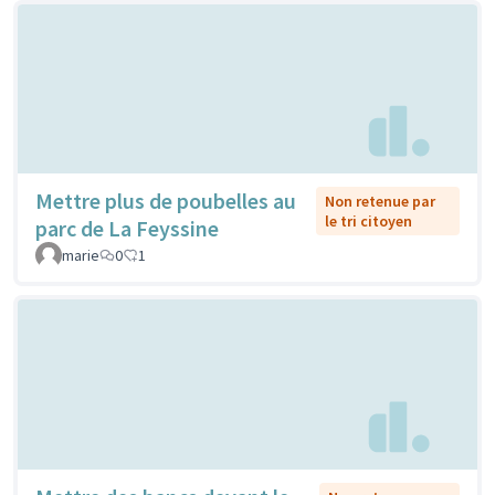
Mettre plus de poubelles au
Non retenue par
le tri citoyen
parc de La Feyssine
marie
0
1