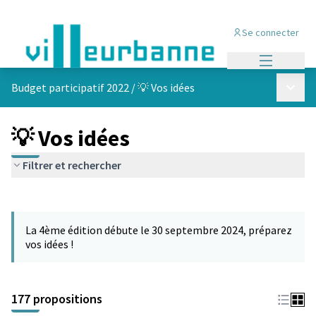
Se connecter
Menu princi
Menu p
Budget participatif 2022
/
💡 Vos idées
💡 Vos idées
Filtrer et rechercher
Passer la carte
Leaflet
|
©
OpenStreetMap
contributors
L'élément suivant est une carte qui présente les éléments de cet
+
La 4ème édition débute le 30 septembre 2024, préparez
−
vos idées !
177 propositions