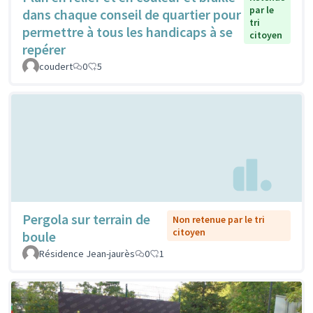
par le
dans chaque conseil de quartier pour
tri
permettre à tous les handicaps à se
citoyen
repérer
coudert
0
5
Pergola sur terrain de
Non retenue par le tri
citoyen
boule
Résidence Jean-jaurès
0
1