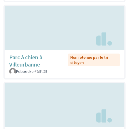
Parc à chien à
Non retenue par le tri
citoyen
Villeurbanne
Febpecker
9
9