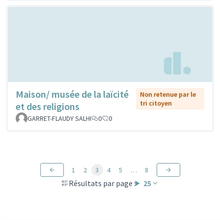
Maison/ musée de la laïcité
Non retenue par le
tri citoyen
et des religions
GARRET-FLAUDY SALHI
0
0
1
2
3
4
5
…
8
Résultats par page :
25