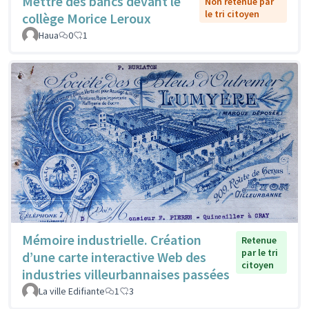
Mettre des bancs devant le
Non retenue par
le tri citoyen
collège Morice Leroux
Haua
0
1
Mémoire industrielle. Création
Retenue
par le tri
d’une carte interactive Web des
citoyen
industries villeurbannaises passées
La ville Edifiante
1
3