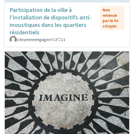
Participation de la ville à
Non
retenue
l'installation de dispositifs anti-
par le tri
moustiques dans les quartiers
citoyen
résidentiels
citoyenneengagee
3
11