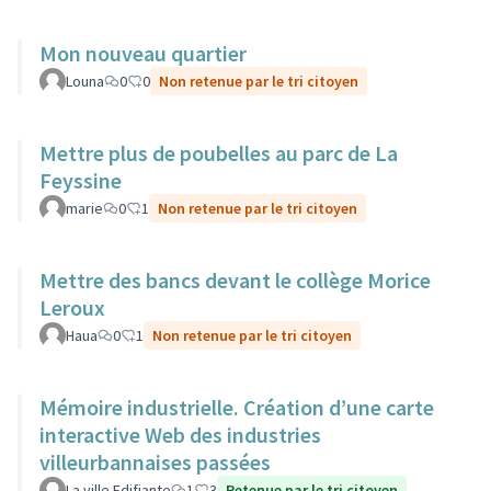
Mon nouveau quartier
Louna
0
0
Non retenue par le tri citoyen
Mettre plus de poubelles au parc de La
Feyssine
marie
0
1
Non retenue par le tri citoyen
Mettre des bancs devant le collège Morice
Leroux
Haua
0
1
Non retenue par le tri citoyen
Mémoire industrielle. Création d’une carte
interactive Web des industries
villeurbannaises passées
La ville Edifiante
1
3
Retenue par le tri citoyen