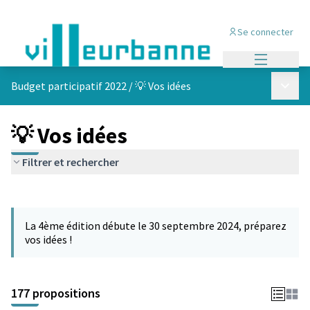
Se connecter
Menu princi
Menu p
Budget participatif 2022
/
💡 Vos idées
💡 Vos idées
Filtrer et rechercher
Passer la carte
Leaflet
|
©
OpenStreetMap
contributors
L'élément suivant est une carte qui présente les éléments de cet
+
La 4ème édition débute le 30 septembre 2024, préparez
−
vos idées !
177 propositions