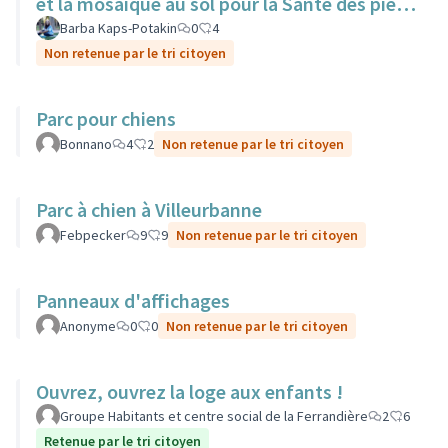
et la mosaïque au sol pour la Sante des pieds
nus.
Barba Kaps-Potakin
0
4
Non retenue par le tri citoyen
Parc pour chiens
Bonnano
4
2
Non retenue par le tri citoyen
Parc à chien à Villeurbanne
Febpecker
9
9
Non retenue par le tri citoyen
Panneaux d'affichages
Anonyme
0
0
Non retenue par le tri citoyen
Ouvrez, ouvrez la loge aux enfants !
Groupe Habitants et centre social de la Ferrandière
2
6
Retenue par le tri citoyen