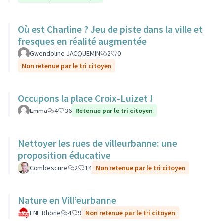
Où est Charline ? Jeu de piste dans la ville et
fresques en réalité augmentée
Gwendoline JACQUEMIN
2
0
Non retenue par le tri citoyen
Occupons la place Croix-Luizet !
Emma
4
36
Retenue par le tri citoyen
Nettoyer les rues de villeurbanne: une
proposition éducative
Combescure
2
14
Non retenue par le tri citoyen
Nature en Vill’eurbanne
FNE Rhone
4
9
Non retenue par le tri citoyen