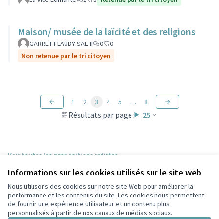
Maison/ musée de la laïcité et des religions
GARRET-FLAUDY SALHI
0
0
Non retenue par le tri citoyen
1
2
3
4
5
…
8
Résultats par page :
25
Voir toutes les propositions retirées
Informations sur les cookies utilisés sur le site web
Nous utilisons des cookies sur notre site Web pour améliorer la
Conditions d'utilisation
performance et les contenus du site. Les cookies nous permettent
Paramètres des cookies
de fournir une expérience utilisateur et un contenu plus
Participez Villeurbanne sur X
Participez Villeurbanne sur Facebook
Participez Villeurbanne sur Instagram
Participez Villeurbanne sur YouTube
personnalisés à partir de nos canaux de médias sociaux.