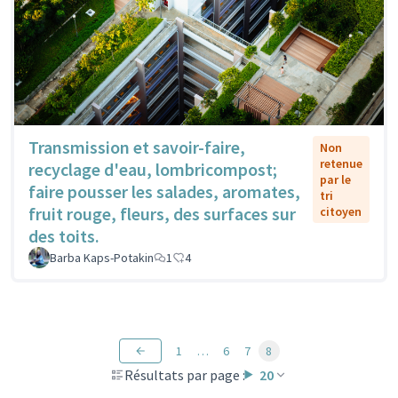
Transmission et savoir-faire,
Non
retenue
recyclage d'eau, lombricompost;
par le
faire pousser les salades, aromates,
tri
fruit rouge, fleurs, des surfaces sur
citoyen
des toits.
Barba Kaps-Potakin
1
4
1
…
6
7
8
Résultats par page :
20