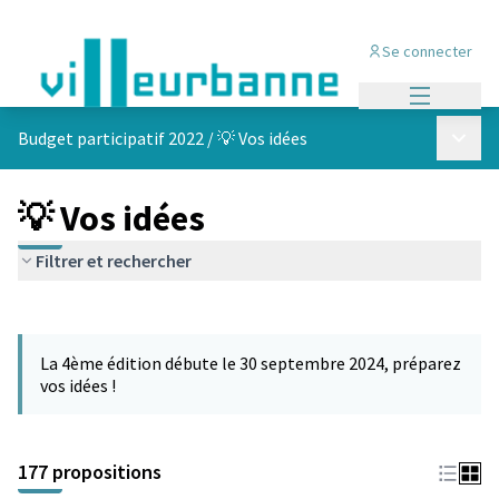
Se connecter
Menu princi
Menu p
Budget participatif 2022
/
💡 Vos idées
💡 Vos idées
Filtrer et rechercher
Passer la carte
Leaflet
|
©
OpenStreetMap
contributors
L'élément suivant est une carte qui présente les éléments de cet
+
La 4ème édition débute le 30 septembre 2024, préparez
−
vos idées !
177 propositions