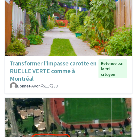
Transformer l’impasse carotte en
Retenue par
le tri
RUELLE VERTE comme à
citoyen
Montréal
Bonnet-Avon
11
33