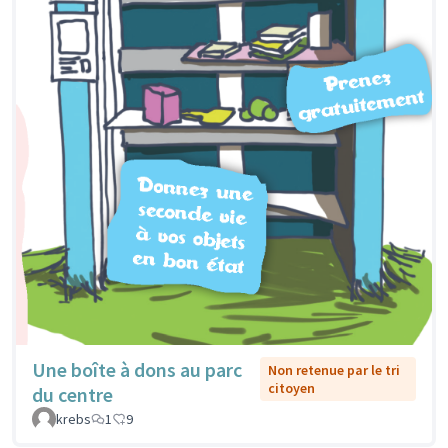
Une boîte à dons au parc
Non retenue par le tri
citoyen
du centre
krebs
1
9