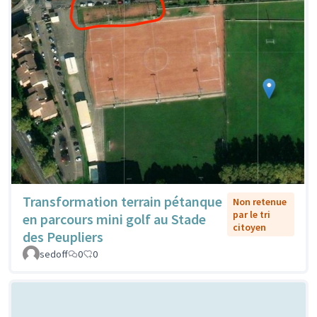
Transformation terrain pétanque
Non retenue
par le tri
en parcours mini golf au Stade
citoyen
des Peupliers
sedoff
0
0