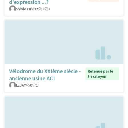
d'expression ...?
Sylvie Orkisz
2
3
Vélodrome du XXIème siècle -
Retenue par le
tri citoyen
ancienne usine ACI
LEJAY
0
1