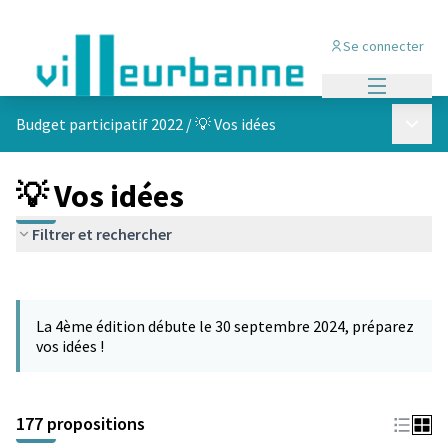
Se connecter
Menu princi
Menu p
Budget participatif 2022
/
💡 Vos idées
💡 Vos idées
Filtrer et rechercher
Passer la carte
Leaflet
|
©
OpenStreetMap
contributors
L'élément suivant est une carte qui présente les éléments de cet
+
La 4ème édition débute le 30 septembre 2024, préparez
−
vos idées !
177 propositions