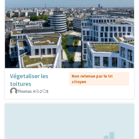
Végetaliser les
Non retenue par le tri
citoyen
toitures
Thomas A
2
8