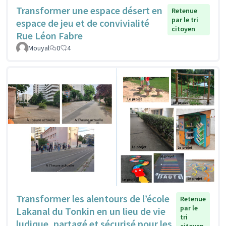
Transformer une espace désert en
Retenue
par le tri
espace de jeu et de convivialité
citoyen
Rue Léon Fabre
Mouyal
0
4
Transformer les alentours de l’école
Retenue
par le
Lakanal du Tonkin en un lieu de vie
tri
ludique, partagé et sécurisé pour les
citoyen