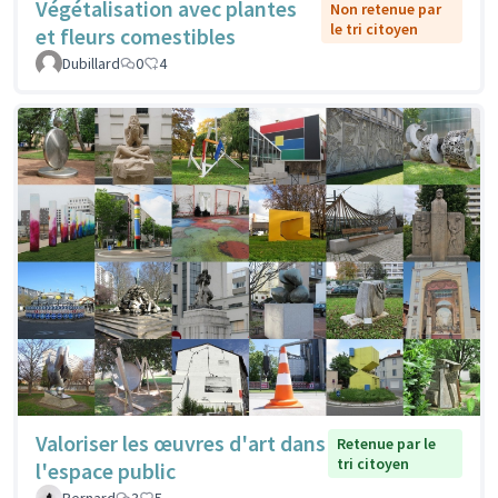
Végétalisation avec plantes
Non retenue par
le tri citoyen
et fleurs comestibles
Dubillard
0
4
Valoriser les œuvres d'art dans
Retenue par le
tri citoyen
l'espace public
Bernard
3
5