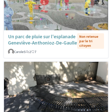
Un parc de pluie sur l'esplanade
Non retenue
par le tri
Geneviève-Anthonioz-De-Gaulle
citoyen
CaroleS
2
7