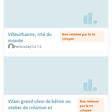
Villeurbanne, cité du
Non retenue par le tri
citoyen
monde
PeriscoZay
1
2
Vilain grand cône de béton ou
Non retenue
par le tri
atelier de création et
citoyen