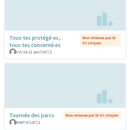
Tous·tes protégé·es,
Non retenue par le
tri citoyen
tous·tes concerné·es
CVJ 16-21 ans
0
2
Tournée des parcs
Non retenue par le tri citoyen
PART K
0
1