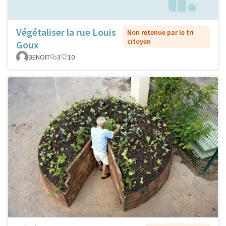
Végétaliser la rue Louis
Non retenue par le tri
citoyen
Goux
BENOIT
3
10