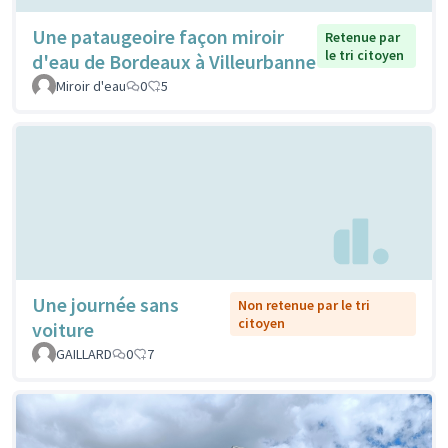
Une pataugeoire façon miroir
Retenue par
le tri citoyen
d'eau de Bordeaux à Villeurbanne
Miroir d'eau
0
5
Une journée sans
Non retenue par le tri
citoyen
voiture
GAILLARD
0
7