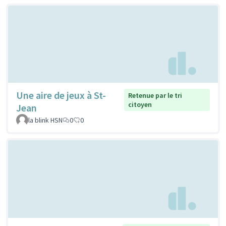
Une aire de jeux à St-
Retenue par le tri
citoyen
Jean
la blink HSN
0
0