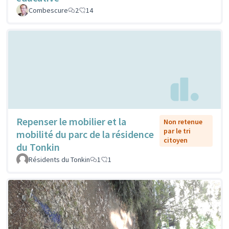
Combescure
2
14
Repenser le mobilier et la
Non retenue
par le tri
mobilité du parc de la résidence
citoyen
du Tonkin
Résidents du Tonkin
1
1