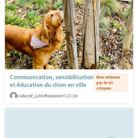
Communication, sensibilisation
Non retenue
par le tri
et éducation du chien en ville
citoyen
Collectif_LaTruffeAuVent
2
16