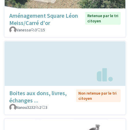
Aménagement Square Léon
Retenue par le tri
citoyen
Meiss/Carré d'or
Vanessa
3
15
Boites aux dons, livres,
Non retenue par le tri
citoyen
échanges ...
Nanou3232
2
3