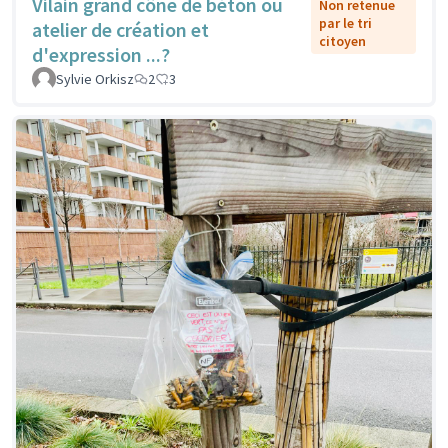
Vilain grand cône de béton ou
Non retenue
par le tri
atelier de création et
citoyen
d'expression ...?
Sylvie Orkisz
2
3