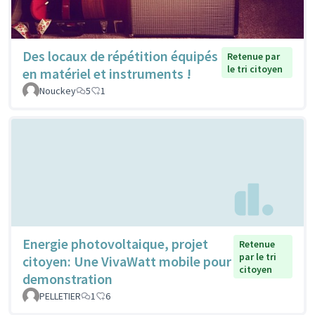
Des locaux de répétition équipés
Retenue par
le tri citoyen
en matériel et instruments !
Nouckey
5
1
Energie photovoltaique, projet
Retenue
par le tri
citoyen: Une VivaWatt mobile pour
citoyen
demonstration
PELLETIER
1
6