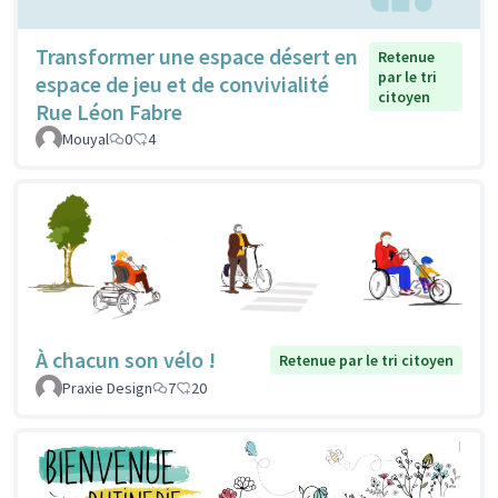
Transformer une espace désert en
Retenue
par le tri
espace de jeu et de convivialité
citoyen
Rue Léon Fabre
Mouyal
0
4
À chacun son vélo !
Retenue par le tri citoyen
Praxie Design
7
20