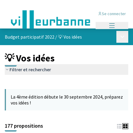
Se connecter
Menu princi
Menu p
Budget participatif 2022
/
💡 Vos idées
💡 Vos idées
Filtrer et rechercher
Passer la carte
Leaflet
|
©
OpenStreetMap
contributors
L'élément suivant est une carte qui présente les éléments de cet
+
La 4ème édition débute le 30 septembre 2024, préparez
−
vos idées !
177 propositions