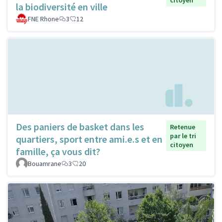
la biodiversité en ville
FNE Rhone
3
12
Des paniers de basket dans les
Retenue
par le tri
quartiers, sport entre ami.e.s et en
citoyen
famille, ça vous dit?
Bouamrane
3
20