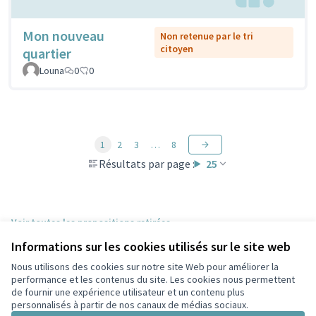
Mon nouveau
Non retenue par le tri
citoyen
quartier
Louna
0
0
1
2
3
…
8
Résultats par page :
25
Voir toutes les propositions retirées
Informations sur les cookies utilisés sur le site web
Nous utilisons des cookies sur notre site Web pour améliorer la
Conditions d'utilisation
performance et les contenus du site. Les cookies nous permettent
Paramètres des cookies
de fournir une expérience utilisateur et un contenu plus
Participez Villeurbanne sur X
Participez Villeurbanne sur Facebook
Participez Villeurbanne sur Instagram
Participez Villeurbanne sur YouTube
personnalisés à partir de nos canaux de médias sociaux.