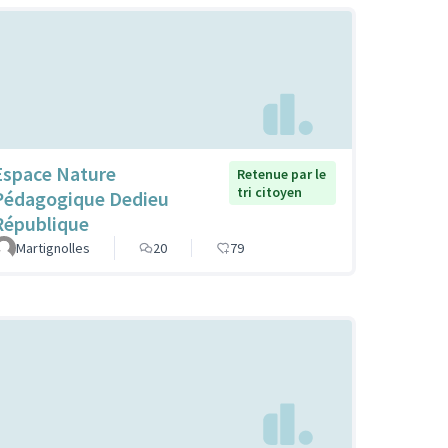
Espace Nature
Retenue par le
tri citoyen
Pédagogique Dedieu
République
Martignolles
20
79