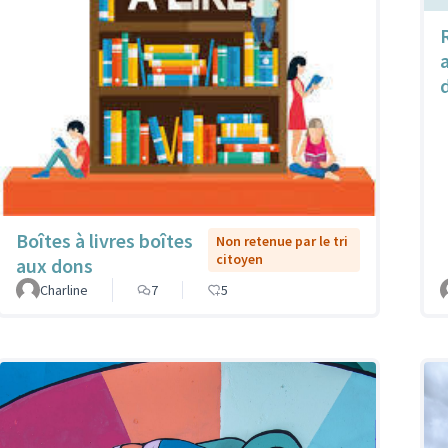
Boîtes à livres boîtes
Non retenue par le tri
citoyen
aux dons
Charline
7
5