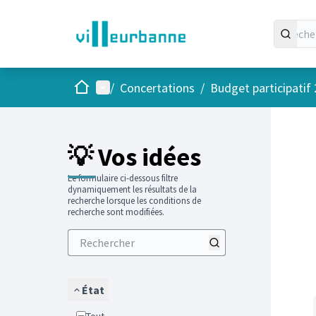
Accueil
Menu principal
/
Concertations
/
Budget participatif
Passer
L'élément
+
−
💡 Vos idées
Le formulaire ci-dessous filtre
dynamiquement les résultats de la
recherche lorsque les conditions de
recherche sont modifiées.
État