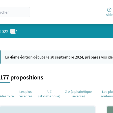
Aide
Menu utilisateur
 2022
/
 la carte
 suivant est une carte qui présente les éléments de cette page comm
La 4ème édition débute le 30 septembre 2024, préparez vos idé
177 propositions
Les plus
A-Z
Z-A (alphabétique
Les pl
Aléatoire
récentes
(alphabétique)
inverse)
soutenu