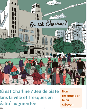
Où est Charline ? Jeu de piste
Non
retenue par
dans la ville et fresques en
le tri
réalité augmentée
citoyen