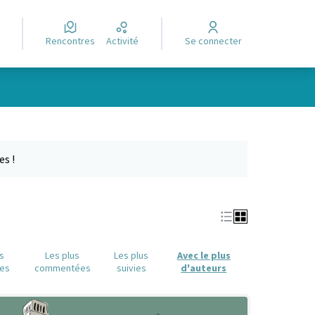
Rencontres
Activité
Se connecter
Leaflet
|
©
OpenStreetMap
contributors
e des points de carte. L'élément peut être utilisé avec un lecteur
es !
us
Les plus
Les plus
Avec le plus
es
commentées
suivies
d'auteurs