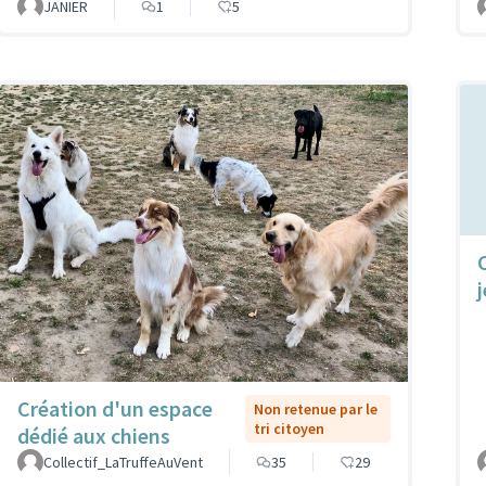
JANIER
1
5
Création d'un espace
Non retenue par le
tri citoyen
dédié aux chiens
Collectif_LaTruffeAuVent
35
29