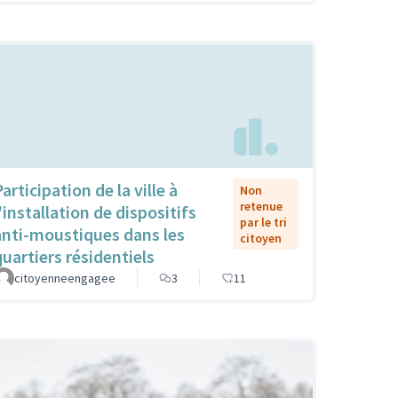
articipation de la ville à
Non
retenue
'installation de dispositifs
par le tri
anti-moustiques dans les
citoyen
quartiers résidentiels
citoyenneengagee
3
11