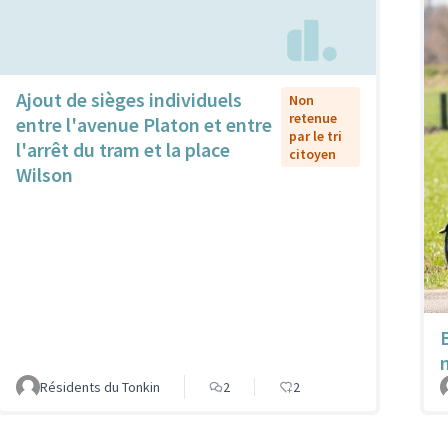
Ajout de sièges individuels
Non
retenue
entre l'avenue Platon et entre
par le tri
l'arrêt du tram et la place
citoyen
Wilson
Résidents du Tonkin
2
2