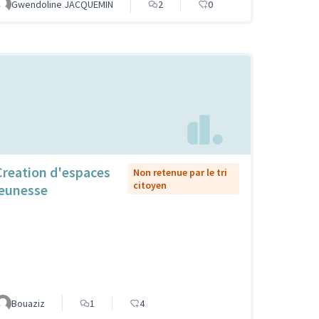
Gwendoline JACQUEMIN
2
0
Creation d'espaces
Non retenue par le tri
citoyen
jeunesse
Bouaziz
1
4