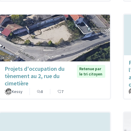
P
Projets d'occupation du
Retenue par
l
le tri citoyen
tènement au 2, rue du
cimetière
Kessy
8
7