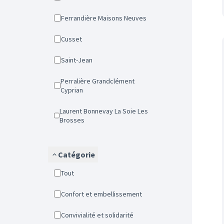
Ferrandière Maisons Neuves
Cusset
Saint-Jean
Perralière Grandclément
Cyprian
Laurent Bonnevay La Soie Les
Brosses
Catégorie
Tout
Confort et embellissement
Convivialité et solidarité