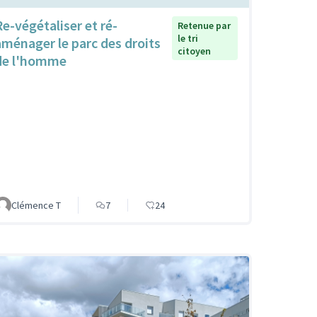
Re-végétaliser et ré-
Retenue par
le tri
aménager le parc des droits
citoyen
de l'homme
Clémence T
7
24