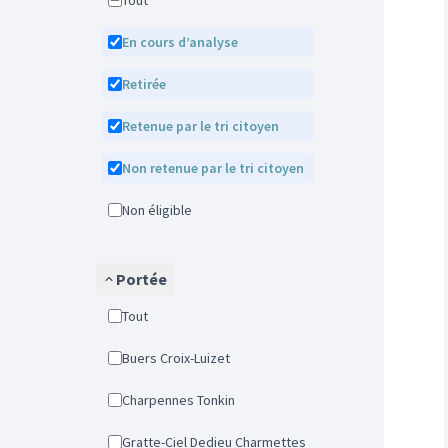
Tout
En cours d’analyse
Retirée
Retenue par le tri citoyen
Non retenue par le tri citoyen
Non éligible
Portée
Tout
Buers Croix-Luizet
Charpennes Tonkin
Gratte-Ciel Dedieu Charmettes