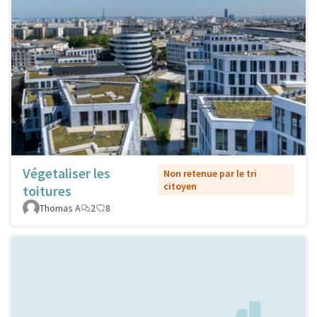
Végetaliser les
Non retenue par le tri
citoyen
toitures
Thomas A
2
8