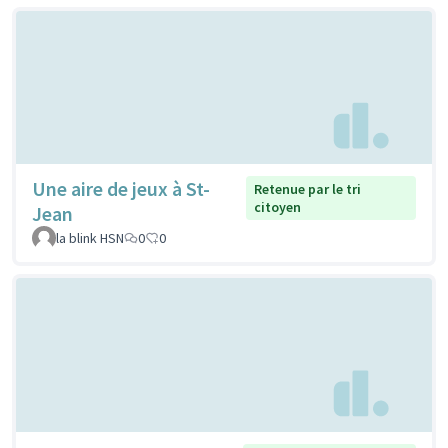
Une aire de jeux à St-
Retenue par le tri
citoyen
Jean
la blink HSN
0
0