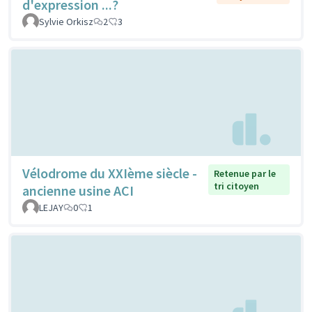
d'expression ...?
Sylvie Orkisz
2
3
Vélodrome du XXIème siècle -
Retenue par le
tri citoyen
ancienne usine ACI
LEJAY
0
1