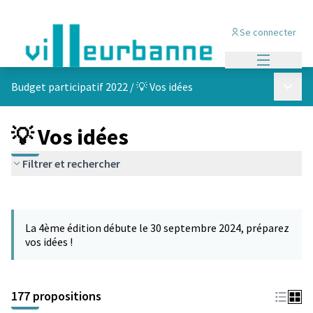
Se connecter
Menu princi
Menu p
Budget participatif 2022
/
💡 Vos idées
💡 Vos idées
Filtrer et rechercher
Passer la carte
Leaflet
|
©
OpenStreetMap
contributors
L'élément suivant est une carte qui présente les éléments de cet
+
La 4ème édition débute le 30 septembre 2024, préparez
−
vos idées !
177 propositions