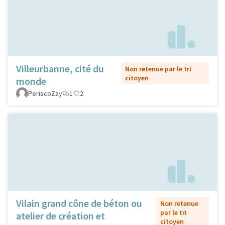
Villeurbanne, cité du
Non retenue par le tri
citoyen
monde
PeriscoZay
1
2
Vilain grand cône de béton ou
Non retenue
par le tri
atelier de création et
citoyen