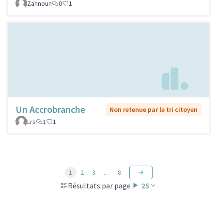
Zahnoun
0
1
Un Accrobranche
Non retenue par le tri citoyen
Lrs
1
1
1
2
3
…
8
Résultats par page :
25