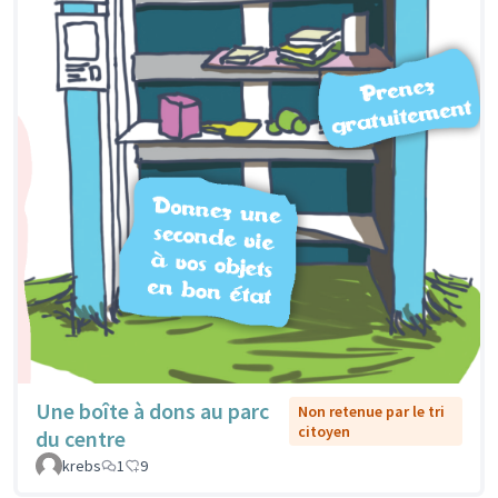
Une boîte à dons au parc
Non retenue par le tri
citoyen
du centre
krebs
1
9