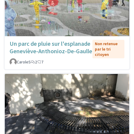
Un parc de pluie sur l'esplanade
Non retenue
par le tri
Geneviève-Anthonioz-De-Gaulle
citoyen
CaroleS
2
7