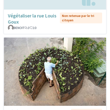
Végétaliser la rue Louis
Non retenue par le tri
citoyen
Goux
BENOIT
3
10