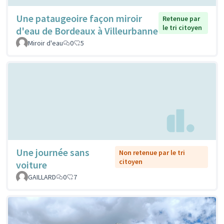
Une pataugeoire façon miroir
Retenue par
le tri citoyen
d'eau de Bordeaux à Villeurbanne
Miroir d'eau
0
5
Une journée sans
Non retenue par le tri
citoyen
voiture
GAILLARD
0
7