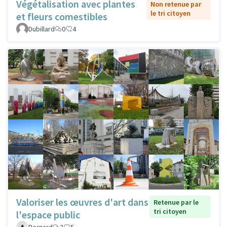
Végétalisation avec plantes
Non retenue par
le tri citoyen
et fleurs comestibles
Dubillard
0
4
Valoriser les œuvres d'art dans
Retenue par le
tri citoyen
l'espace public
Bernard
3
5