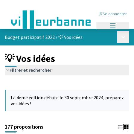
Se connecter
Menu princi
Menu p
Budget participatif 2022
/
💡 Vos idées
💡 Vos idées
Filtrer et rechercher
Passer la carte
Leaflet
|
©
OpenStreetMap
contributors
L'élément suivant est une carte qui présente les éléments de cet
+
La 4ème édition débute le 30 septembre 2024, préparez
−
vos idées !
177 propositions