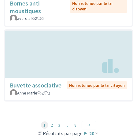
Bornes anti-
Non retenue par le tri
citoyen
moustiques
avcrois
2
6
Buvette associative
Non retenue par le tri citoyen
Anne Marie
2
2
1
2
3
…
8
Résultats par page :
20