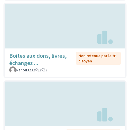
Boites aux dons, livres,
Non retenue par le tri
citoyen
échanges ...
Nanou3232
2
3