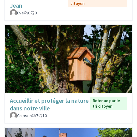
citoyen
Jean
Eve
0
0
Accueillir et protéger la nature
Retenue par le
tri citoyen
dans notre ville
Chipson
7
10