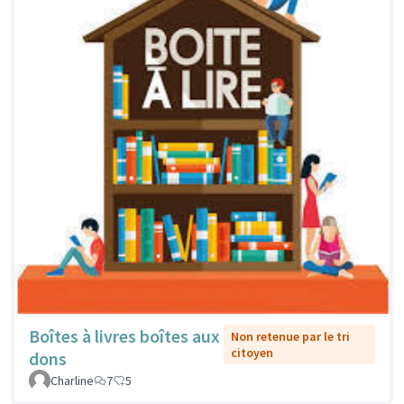
Boîtes à livres boîtes aux
Non retenue par le tri
citoyen
dons
Charline
7
5