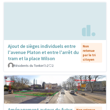
Ajout de sièges individuels entre
Non
retenue
l'avenue Platon et entre l'arrêt du
par le tri
tram et la place Wilson
citoyen
Résidents du Tonkin
2
2
Aménagement autour du futur
Non retenue