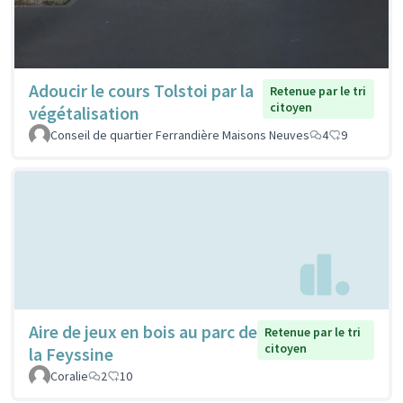
Adoucir le cours Tolstoi par la
Retenue par le tri
citoyen
végétalisation
Conseil de quartier Ferrandière Maisons Neuves
4
9
Aire de jeux en bois au parc de
Retenue par le tri
citoyen
la Feyssine
Coralie
2
10