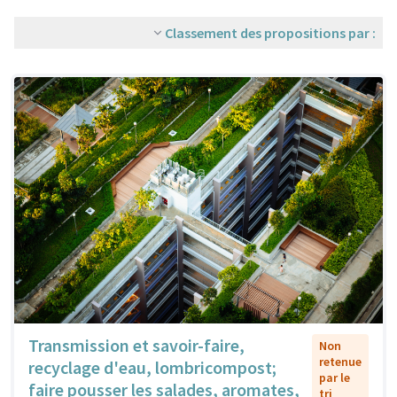
Classement des propositions par :
Transmission et savoir-faire,
Non
retenue
recyclage d'eau, lombricompost;
par le
faire pousser les salades, aromates,
tri