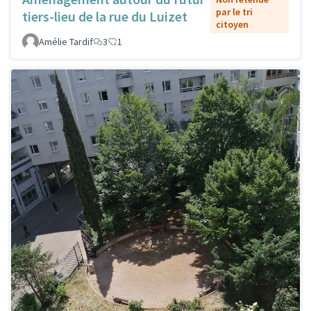
par le tri
tiers-lieu de la rue du Luizet
citoyen
Amélie Tardif
3
1