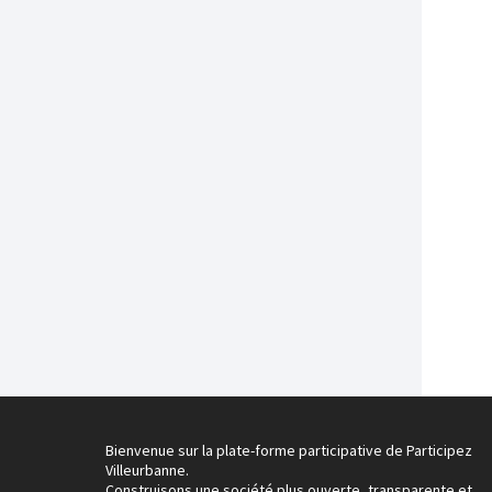
Bienvenue sur la plate-forme participative de Participez
Villeurbanne.
Construisons une société plus ouverte, transparente et