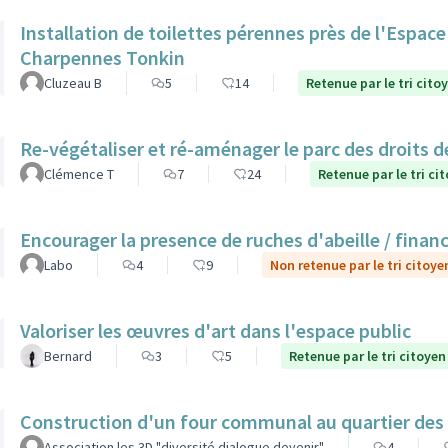
Installation de toilettes pérennes près de l'Espac
Charpennes Tonkin
Cluzeau B
5
14
Retenue par le tri cito
Re-végétaliser et ré-aménager le parc des droits 
Clémence T
7
24
Retenue par le tri ci
Encourager la presence de ruches d'abeille / finan
Labo
4
9
Non retenue par le tri citoye
Valoriser les œuvres d'art dans l'espace public
Bernard
3
5
Retenue par le tri citoyen
Construction d'un four communal au quartier des
Association les 3D "diversité dialogue devenir"
4