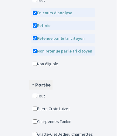
Tout
En cours d’analyse
Retirée
Retenue par le tri citoyen
Non retenue par le tri citoyen
Non éligible
Portée
Tout
Buers Croix-Luizet
Charpennes Tonkin
Gratte-Ciel Dedieu Charmettes