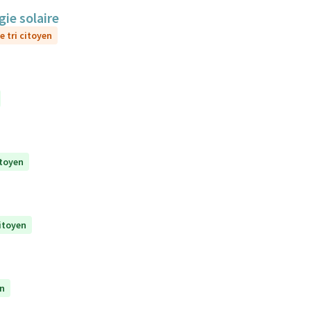
gie solaire
e tri citoyen
itoyen
citoyen
en