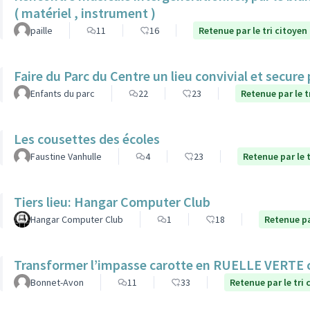
( matériel , instrument )
paille
11
16
Retenue par le tri citoyen
Faire du Parc du Centre un lieu convivial et secure
Enfants du parc
22
23
Retenue par le t
Les cousettes des écoles
Faustine Vanhulle
4
23
Retenue par le t
Tiers lieu: Hangar Computer Club
Hangar Computer Club
1
18
Retenue pa
Transformer l’impasse carotte en RUELLE VERTE
Bonnet-Avon
11
33
Retenue par le tri 