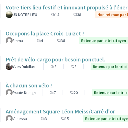
Votre tiers lieu festif et innovant propulsé à l'éner
UN NOTRE LIEU
14
38
Non retenue par l
Occupons la place Croix-Luizet !
Emma
4
36
Retenue par le tri citoyen
Prêt de Vélo-cargo pour besoin ponctuel.
Yves Dubillard
8
8
Retenue par le tri c
À chacun son vélo !
Praxie Design
7
20
Retenue par le tri 
Aménagement Square Léon Meiss/Carré d'or
Vanessa
3
15
Retenue par le tri citoy