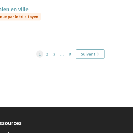
ien en ville
nue par le tri citoyen
1
2
3
…
8
Suivant
ssources