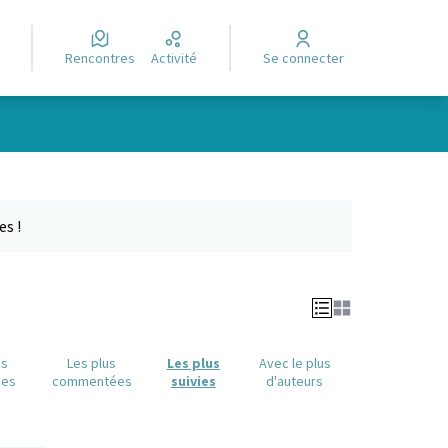
Rencontres
Activité
Se connecter
Leaflet
|
©
OpenStreetMap
contributors
e des points de carte. L'élément peut être utilisé avec un lecteur
es !
us
Les plus
Les plus
Avec le plus
ues
commentées
suivies
d'auteurs