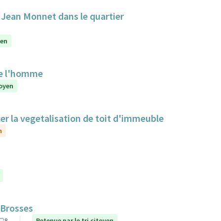
e Jean Monnet dans le quartier
yen
de l'homme
toyen
cer la vegetalisation de toit d'immeuble
n
 Brosses
8
Retenue par le tri citoyen