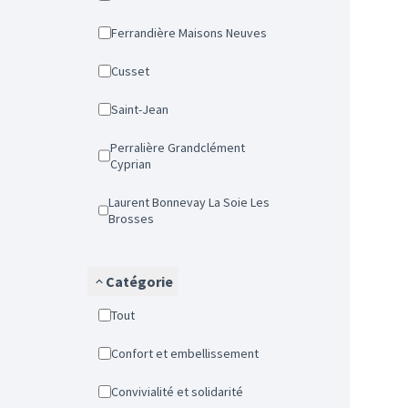
Ferrandière Maisons Neuves
Cusset
Saint-Jean
Perralière Grandclément
Cyprian
Laurent Bonnevay La Soie Les
Brosses
Catégorie
Tout
Confort et embellissement
Convivialité et solidarité