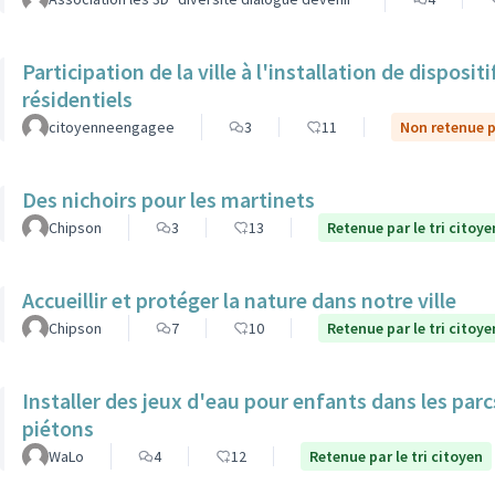
Participation de la ville à l'installation de dispos
résidentiels
citoyenneengagee
3
11
Non retenue pa
Des nichoirs pour les martinets
Chipson
3
13
Retenue par le tri citoye
Accueillir et protéger la nature dans notre ville
Chipson
7
10
Retenue par le tri citoye
Installer des jeux d'eau pour enfants dans les par
piétons
WaLo
4
12
Retenue par le tri citoyen