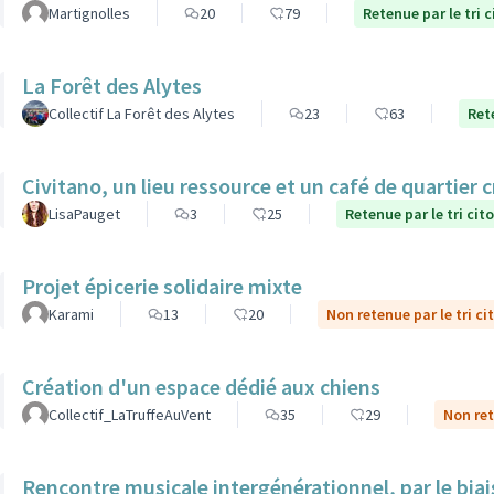
Martignolles
20
79
Retenue par le tri 
La Forêt des Alytes
Collectif La Forêt des Alytes
23
63
Ret
Civitano, un lieu ressource et un café de quartier c
LisaPauget
3
25
Retenue par le tri cit
Projet épicerie solidaire mixte
Karami
13
20
Non retenue par le tri ci
Création d'un espace dédié aux chiens
Collectif_LaTruffeAuVent
35
29
Non ret
Rencontre musicale intergénérationnel, par le biais