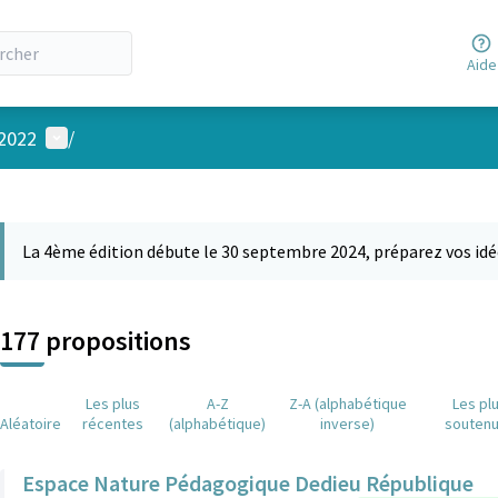
Aide
Menu utilisateur
 2022
/
 la carte
 suivant est une carte qui présente les éléments de cette page comm
La 4ème édition débute le 30 septembre 2024, préparez vos idé
177 propositions
Les plus
A-Z
Z-A (alphabétique
Les pl
Aléatoire
récentes
(alphabétique)
inverse)
souten
Espace Nature Pédagogique Dedieu République