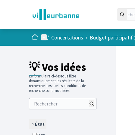
Accueil
Menu principal
/
Concertations
/
Budget participatif
Passer
L'élément
+
−
💡 Vos idées
Le formulaire ci-dessous filtre
dynamiquement les résultats de la
recherche lorsque les conditions de
recherche sont modifiées.
État