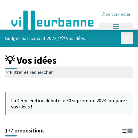
Se connecter
Menu princi
Menu p
Budget participatif 2022
/
💡 Vos idées
💡 Vos idées
Filtrer et rechercher
Passer la carte
Leaflet
|
©
OpenStreetMap
contributors
L'élément suivant est une carte qui présente les éléments de cet
+
La 4ème édition débute le 30 septembre 2024, préparez
−
vos idées !
177 propositions