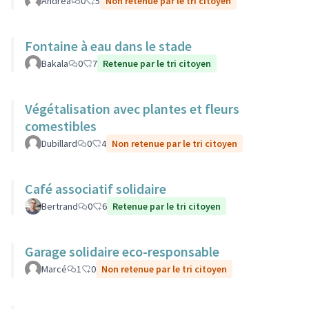
Andrea
0
5
Non retenue par le tri citoyen
Fontaine à eau dans le stade
Bakala
0
7
Retenue par le tri citoyen
Végétalisation avec plantes et fleurs
comestibles
Dubillard
0
4
Non retenue par le tri citoyen
Café associatif solidaire
Bertrand
0
6
Retenue par le tri citoyen
Garage solidaire eco-responsable
Marcé
1
0
Non retenue par le tri citoyen