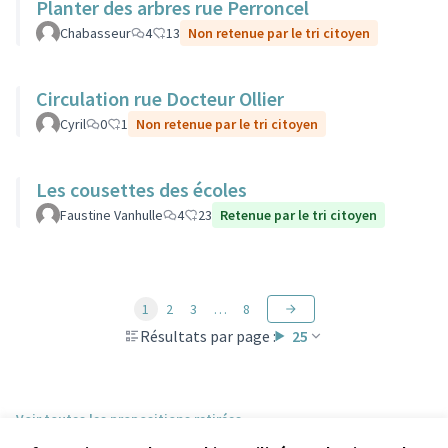
Planter des arbres rue Perroncel
Chabasseur
4
13
Non retenue par le tri citoyen
Circulation rue Docteur Ollier
Cyril
0
1
Non retenue par le tri citoyen
Les cousettes des écoles
Faustine Vanhulle
4
23
Retenue par le tri citoyen
1
2
3
…
8
Résultats par page :
25
Voir toutes les propositions retirées