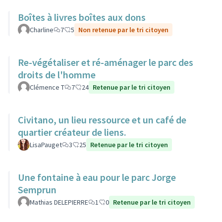
Boîtes à livres boîtes aux dons
Charline
7
5
Non retenue par le tri citoyen
Re-végétaliser et ré-aménager le parc des
droits de l'homme
Clémence T
7
24
Retenue par le tri citoyen
Civitano, un lieu ressource et un café de
quartier créateur de liens.
LisaPauget
3
25
Retenue par le tri citoyen
Une fontaine à eau pour le parc Jorge
Semprun
Mathias DELEPIERRE
1
0
Retenue par le tri citoyen