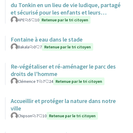
du Tonkin en un lieu de vie ludique, partagé
et sécurisé pour les enfants et leurs
familles.
APE
5
10
Retenue par le tri citoyen
Fontaine à eau dans le stade
Bakala
0
7
Retenue par le tri citoyen
Re-végétaliser et ré-aménager le parc des
droits de l'homme
Clémence T
7
24
Retenue par le tri citoyen
Accueillir et protéger la nature dans notre
ville
Chipson
7
10
Retenue par le tri citoyen