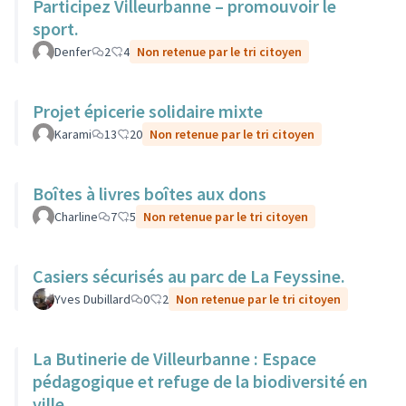
Participez Villeurbanne – promouvoir le
sport.
Denfer
2
4
Non retenue par le tri citoyen
Projet épicerie solidaire mixte
Karami
13
20
Non retenue par le tri citoyen
Boîtes à livres boîtes aux dons
Charline
7
5
Non retenue par le tri citoyen
Casiers sécurisés au parc de La Feyssine.
Yves Dubillard
0
2
Non retenue par le tri citoyen
La Butinerie de Villeurbanne : Espace
pédagogique et refuge de la biodiversité en
ville