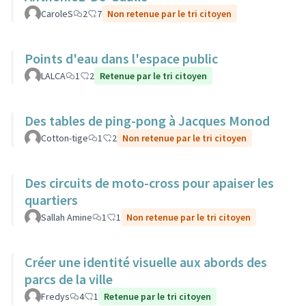
CaroleS
2
7
Non retenue par le tri citoyen
Points d'eau dans l'espace public
LALCA
1
2
Retenue par le tri citoyen
Des tables de ping-pong à Jacques Monod
Cotton-tige
1
2
Non retenue par le tri citoyen
Des circuits de moto-cross pour apaiser les
quartiers
Sallah Amine
1
1
Non retenue par le tri citoyen
Créer une identité visuelle aux abords des
parcs de la ville
Fredys
4
1
Retenue par le tri citoyen