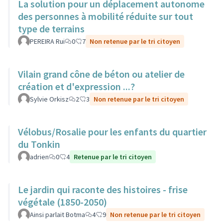
La solution pour un déplacement autonome
des personnes à mobilité réduite sur tout
type de terrains
PEREIRA Rui
0
7
Non retenue par le tri citoyen
Vilain grand cône de béton ou atelier de
création et d'expression ...?
Sylvie Orkisz
2
3
Non retenue par le tri citoyen
Vélobus/Rosalie pour les enfants du quartier
du Tonkin
adrien
0
4
Retenue par le tri citoyen
Le jardin qui raconte des histoires - frise
végétale (1850-2050)
Ainsi parlait Botma
4
9
Non retenue par le tri citoyen