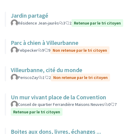
Jardin partagé
Résidence Jean-jaurès
3
2
Retenue par le tri citoyen
Parc à chien à Villeurbanne
Febpecker
9
9
Non retenue par le tri citoyen
Villeurbanne, cité du monde
PeriscoZay
1
2
Non retenue par le tri citoyen
Un mur vivant place de la Convention
Conseil de quartier Ferrandière Maisons Neuves
0
7
Retenue par le tri citoyen
Boites aux dons, livres, échanges ...