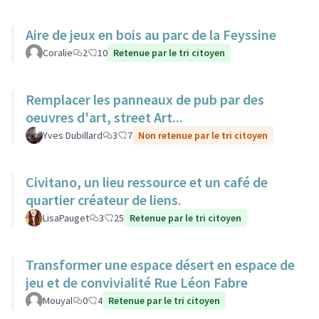
Aire de jeux en bois au parc de la Feyssine
Coralie
2
10
Retenue par le tri citoyen
Remplacer les panneaux de pub par des
oeuvres d'art, street Art...
Yves Dubillard
3
7
Non retenue par le tri citoyen
Civitano, un lieu ressource et un café de
quartier créateur de liens.
LisaPauget
3
25
Retenue par le tri citoyen
Transformer une espace désert en espace de
jeu et de convivialité Rue Léon Fabre
Mouyal
0
4
Retenue par le tri citoyen