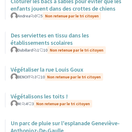
Clotûrer les bacs à sables pour éviter que les
enfants jouent dans des crottes de chiens
Andrea
0
5
Non retenue par le tri citoyen
Des serviettes en tissu dans les
établissements scolaires
Dubillard
1
10
Non retenue par le tri citoyen
Végétaliser la rue Louis Goux
BENOIT
3
10
Non retenue par le tri citoyen
Végétalisons les toits !
M.
4
3
Non retenue par le tri citoyen
Un parc de pluie sur l'esplanade Geneviève-
Anthonioz-De-Gaulle