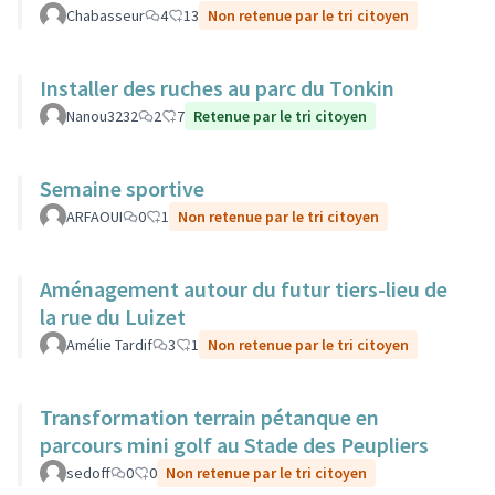
Chabasseur
4
13
Non retenue par le tri citoyen
Installer des ruches au parc du Tonkin
Nanou3232
2
7
Retenue par le tri citoyen
Semaine sportive
ARFAOUI
0
1
Non retenue par le tri citoyen
Aménagement autour du futur tiers-lieu de
la rue du Luizet
Amélie Tardif
3
1
Non retenue par le tri citoyen
Transformation terrain pétanque en
parcours mini golf au Stade des Peupliers
sedoff
0
0
Non retenue par le tri citoyen