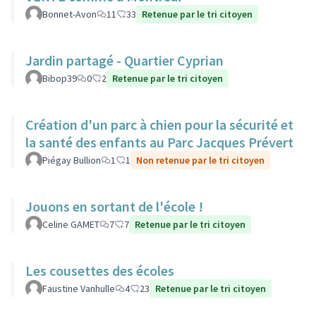
Bonnet-Avon
11
33
Retenue par le tri citoyen
Jardin partagé - Quartier Cyprian
Bibop39
0
2
Retenue par le tri citoyen
Création d'un parc à chien pour la sécurité et
la santé des enfants au Parc Jacques Prévert
Piégay Bullion
1
1
Non retenue par le tri citoyen
Jouons en sortant de l'école !
Celine GAMET
7
7
Retenue par le tri citoyen
Les cousettes des écoles
Faustine Vanhulle
4
23
Retenue par le tri citoyen