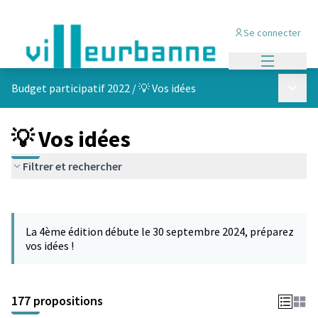
Se connecter
Menu princi
Menu p
Budget participatif 2022
/
💡 Vos idées
💡 Vos idées
Filtrer et rechercher
Passer la carte
Leaflet
|
©
OpenStreetMap
contributors
L'élément suivant est une carte qui présente les éléments de cet
+
La 4ème édition débute le 30 septembre 2024, préparez
−
vos idées !
177 propositions