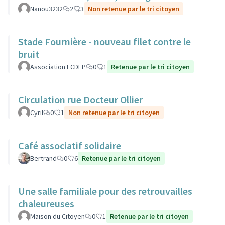
Nanou3232
2
3
Non retenue par le tri citoyen
Stade Fournière - nouveau filet contre le
bruit
Association FCDFP
0
1
Retenue par le tri citoyen
Circulation rue Docteur Ollier
Cyril
0
1
Non retenue par le tri citoyen
Café associatif solidaire
Bertrand
0
6
Retenue par le tri citoyen
Une salle familiale pour des retrouvailles
chaleureuses
Maison du Citoyen
0
1
Retenue par le tri citoyen