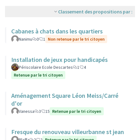
Classement des propositions par :
Cabanes à chats dans les quartiers
Nanimu
0
1
Non retenue par le tri citoyen
Installation de jeux pour handicapés
Périscolaire Ecole Descartes
1
4
Retenue par le tri citoyen
Aménagement Square Léon Meiss/Carré
d'or
Vanessa
3
15
Retenue par le tri citoyen
Fresque du renouveau villeurbanne st jean
Blaffa
2
2
Retenue par le tri citoyen