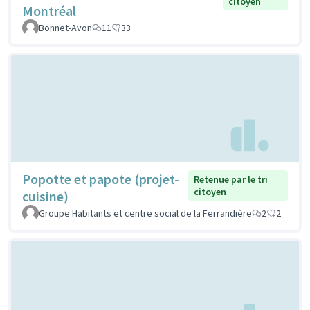
citoyen
Montréal
Bonnet-Avon
11
33
Popotte et papote (projet-
Retenue par le tri
citoyen
cuisine)
Groupe Habitants et centre social de la Ferrandière
2
2