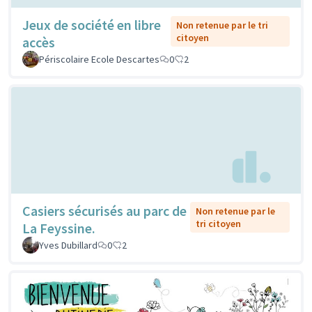
Jeux de société en libre
Non retenue par le tri
citoyen
accès
Périscolaire Ecole Descartes
0
2
Casiers sécurisés au parc de
Non retenue par le
tri citoyen
La Feyssine.
Yves Dubillard
0
2