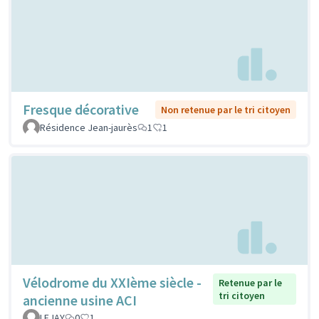
Fresque décorative
Non retenue par le tri citoyen
Résidence Jean-jaurès
1
1
Vélodrome du XXIème siècle -
Retenue par le
tri citoyen
ancienne usine ACI
LEJAY
0
1