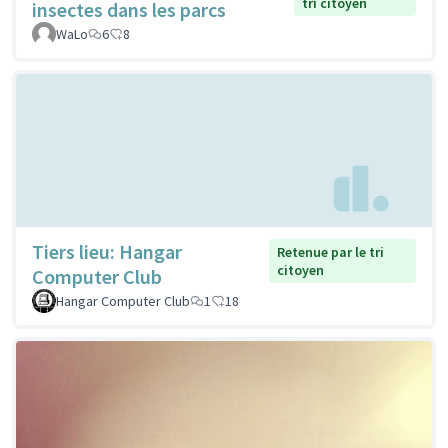
tri citoyen
insectes dans les parcs
WaLo
6
8
Tiers lieu: Hangar
Retenue par le tri
citoyen
Computer Club
Hangar Computer Club
1
18