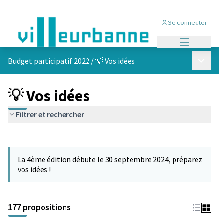
Se connecter
Menu princi
Menu p
Budget participatif 2022
/
💡 Vos idées
💡 Vos idées
Filtrer et rechercher
Passer la carte
Leaflet
|
©
OpenStreetMap
contributors
L'élément suivant est une carte qui présente les éléments de cet
+
La 4ème édition débute le 30 septembre 2024, préparez
−
vos idées !
177 propositions