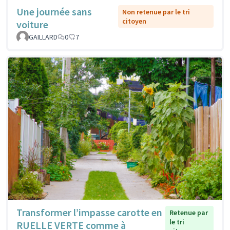
Une journée sans
Non retenue par le tri
citoyen
voiture
GAILLARD
0
7
Transformer l’impasse carotte en
Retenue par
le tri
RUELLE VERTE comme à