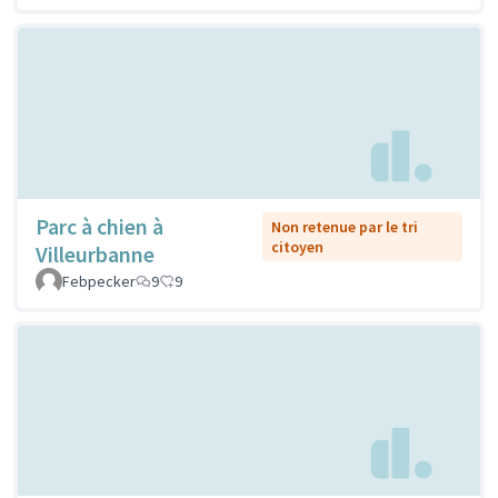
Parc à chien à
Non retenue par le tri
citoyen
Villeurbanne
Febpecker
9
9