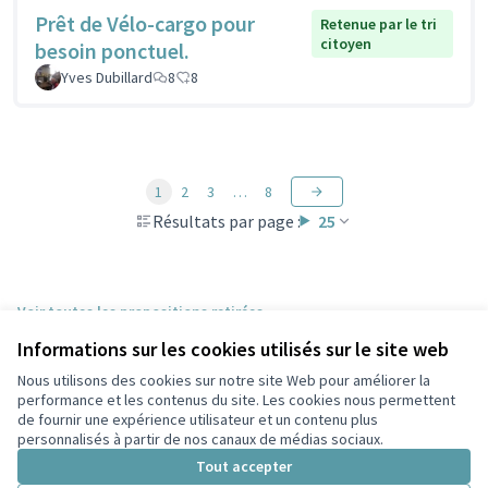
Prêt de Vélo-cargo pour
Retenue par le tri
citoyen
besoin ponctuel.
Yves Dubillard
8
8
1
2
3
…
8
Résultats par page :
25
Voir toutes les propositions retirées
Informations sur les cookies utilisés sur le site web
Nous utilisons des cookies sur notre site Web pour améliorer la
Conditions d'utilisation
performance et les contenus du site. Les cookies nous permettent
Paramètres des cookies
de fournir une expérience utilisateur et un contenu plus
Participez Villeurbanne sur X
Participez Villeurbanne sur Facebook
Participez Villeurbanne sur Instagram
Participez Villeurbanne sur YouTube
personnalisés à partir de nos canaux de médias sociaux.
(Lien externe)
(Lien externe)
(Lien externe)
(Lien externe)
Tout accepter