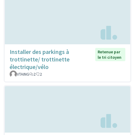
Installer des parkings à
Retenue par
le tri citoyen
trottinette/ trottinette
électrique/vélo
VTAING
2
2