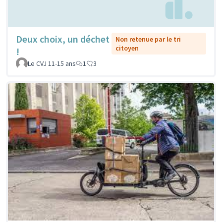
Deux choix, un déchet
Non retenue par le tri
citoyen
!
Le CVJ 11-15 ans
1
3