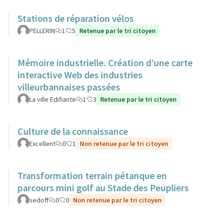
Stations de réparation vélos
PELLERIN
1
5
Retenue par le tri citoyen
Mémoire industrielle. Création d’une carte
interactive Web des industries
villeurbannaises passées
La ville Edifiante
1
3
Retenue par le tri citoyen
Culture de la connaissance
Excellent
0
1
Non retenue par le tri citoyen
Transformation terrain pétanque en
parcours mini golf au Stade des Peupliers
sedoff
0
0
Non retenue par le tri citoyen