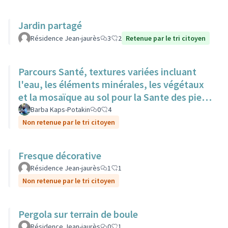
Jardin partagé
Résidence Jean-jaurès
3
2
Retenue par le tri citoyen
Parcours Santé, textures variées incluant
l'eau, les éléments minérales, les végétaux
et la mosaïque au sol pour la Sante des pieds
nus.
Barba Kaps-Potakin
0
4
Non retenue par le tri citoyen
Fresque décorative
Résidence Jean-jaurès
1
1
Non retenue par le tri citoyen
Pergola sur terrain de boule
Résidence Jean-jaurès
0
1