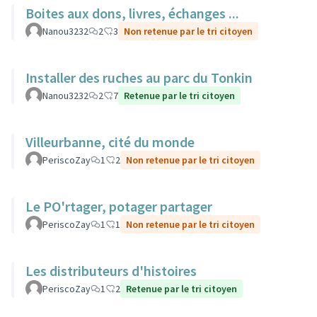
Boites aux dons, livres, échanges ...
Nanou3232
2
3
Non retenue par le tri citoyen
Installer des ruches au parc du Tonkin
Nanou3232
2
7
Retenue par le tri citoyen
Villeurbanne, cité du monde
PeriscoZay
1
2
Non retenue par le tri citoyen
Le PO'rtager, potager partager
PeriscoZay
1
1
Non retenue par le tri citoyen
Les distributeurs d'histoires
PeriscoZay
1
2
Retenue par le tri citoyen