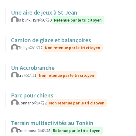
Une aire de jeux à St-Jean
la blink HSN
0
0
Retenue par le tri citoyen
Camion de glace et balançoires
Thalya
1
2
Non retenue par le tri citoyen
Un Accrobranche
Lrs
1
1
Non retenue par le tri citoyen
Parc pour chiens
Bonnano
4
2
Non retenue par le tri citoyen
Terrain multiactivités au Tonkin
Tonkinoise
0
8
Retenue par le tri citoyen