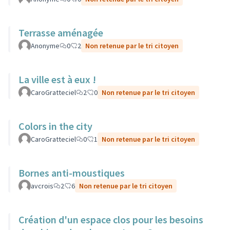
Terrasse aménagée
Anonyme
0
2
Non retenue par le tri citoyen
La ville est à eux !
CaroGratteciel
2
0
Non retenue par le tri citoyen
Colors in the city
CaroGratteciel
0
1
Non retenue par le tri citoyen
Bornes anti-moustiques
avcrois
2
6
Non retenue par le tri citoyen
Création d'un espace clos pour les besoins