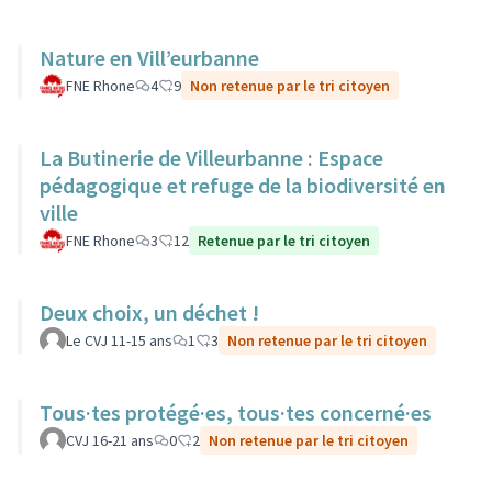
Nature en Vill’eurbanne
FNE Rhone
4
9
Non retenue par le tri citoyen
La Butinerie de Villeurbanne : Espace
pédagogique et refuge de la biodiversité en
ville
FNE Rhone
3
12
Retenue par le tri citoyen
Deux choix, un déchet !
Le CVJ 11-15 ans
1
3
Non retenue par le tri citoyen
Tous·tes protégé·es, tous·tes concerné·es
CVJ 16-21 ans
0
2
Non retenue par le tri citoyen