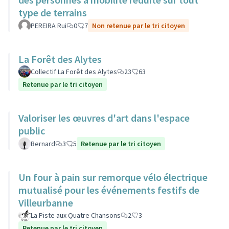
type de terrains
PEREIRA Rui
0
7
Non retenue par le tri citoyen
La Forêt des Alytes
Collectif La Forêt des Alytes
23
63
Retenue par le tri citoyen
Valoriser les œuvres d'art dans l'espace
public
Bernard
3
5
Retenue par le tri citoyen
Un four à pain sur remorque vélo électrique
mutualisé pour les événements festifs de
Villeurbanne
La Piste aux Quatre Chansons
2
3
Retenue par le tri citoyen