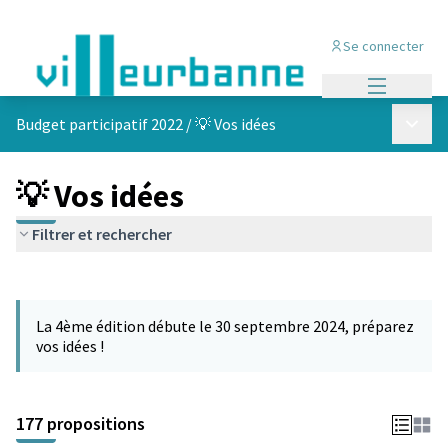
Se connecter
Menu princi
Menu p
Budget participatif 2022
/
💡 Vos idées
💡 Vos idées
Filtrer et rechercher
Passer la carte
Leaflet
|
©
OpenStreetMap
contributors
L'élément suivant est une carte qui présente les éléments de cet
+
La 4ème édition débute le 30 septembre 2024, préparez
−
vos idées !
177 propositions