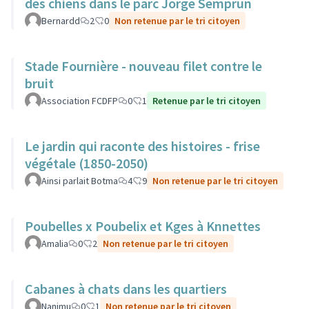
des chiens dans le parc Jorge Semprun
Bernardd
2
0
Non retenue par le tri citoyen
Stade Fournière - nouveau filet contre le
bruit
Association FCDFP
0
1
Retenue par le tri citoyen
Le jardin qui raconte des histoires - frise
végétale (1850-2050)
Ainsi parlait Botma
4
9
Non retenue par le tri citoyen
Poubelles x Poubelix et Kges à Knnettes
Amalia
0
2
Non retenue par le tri citoyen
Cabanes à chats dans les quartiers
Nanimu
0
1
Non retenue par le tri citoyen