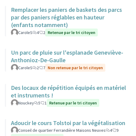
Remplacer les paniers de baskets des parcs
par des paniers réglables en hauteur
(enfants notamment)
CaroleS
4
2
Retenue par le tri citoyen
Un parc de pluie sur l'esplanade Geneviève-
Anthonioz-De-Gaulle
CaroleS
2
7
Non retenue par le tri citoyen
Des locaux de répétition équipés en matériel
et instruments !
Nouckey
5
1
Retenue par le tri citoyen
Adoucir le cours Tolstoi par la végétalisation
Conseil de quartier Ferrandière Maisons Neuves
4
9