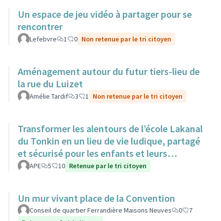
Un espace de jeu vidéo à partager pour se
rencontrer
Lefebvre
1
0
Non retenue par le tri citoyen
Aménagement autour du futur tiers-lieu de
la rue du Luizet
Amélie Tardif
3
1
Non retenue par le tri citoyen
Transformer les alentours de l’école Lakanal
du Tonkin en un lieu de vie ludique, partagé
et sécurisé pour les enfants et leurs
familles.
APE
5
10
Retenue par le tri citoyen
Un mur vivant place de la Convention
Conseil de quartier Ferrandière Maisons Neuves
0
7