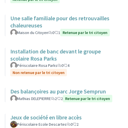
Une salle familiale pour des retrouvailles
chaleureuses
Maison du Citoyen
0
1
Retenue par le tri citoyen
Installation de banc devant le groupe
scolaire Rosa Parks
Périscolaire Rosa Parks
0
4
Non retenue par le tri citoyen
Des balançoires au parc Jorge Semprun
Mathias DELEPIERRE
2
2
Retenue par le tri citoyen
Jeux de société en libre accès
Périscolaire Ecole Descartes
0
2