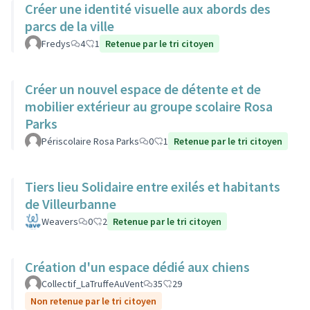
Créer une identité visuelle aux abords des
parcs de la ville
Fredys
4
1
Retenue par le tri citoyen
Créer un nouvel espace de détente et de
mobilier extérieur au groupe scolaire Rosa
Parks
Périscolaire Rosa Parks
0
1
Retenue par le tri citoyen
Tiers lieu Solidaire entre exilés et habitants
de Villeurbanne
Weavers
0
2
Retenue par le tri citoyen
Création d'un espace dédié aux chiens
Collectif_LaTruffeAuVent
35
29
Non retenue par le tri citoyen