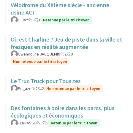
Vélodrome du XXIème siècle - ancienne
usine ACI
LEJAY
0
1
Retenue par le tri citoyen
Où est Charline ? Jeu de piste dans la ville et
fresques en réalité augmentée
Gwendoline JACQUEMIN
2
0
Non retenue par le tri citoyen
Le Truc Truck pour Tous.tes
Pegaze
2
2
Non retenue par le tri citoyen
Des fontaines à boire dans les parcs, plus
écologiques et économiques
TERRASSE
1
5
Retenue par le tri citoyen