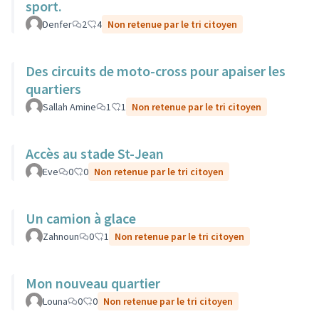
sport.
Denfer
2
4
Non retenue par le tri citoyen
Des circuits de moto-cross pour apaiser les
quartiers
Sallah Amine
1
1
Non retenue par le tri citoyen
Accès au stade St-Jean
Eve
0
0
Non retenue par le tri citoyen
Un camion à glace
Zahnoun
0
1
Non retenue par le tri citoyen
Mon nouveau quartier
Louna
0
0
Non retenue par le tri citoyen