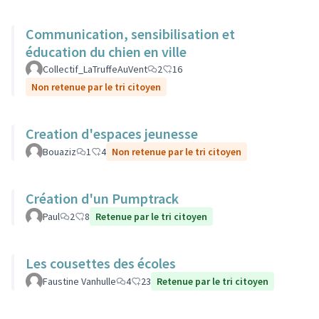
Communication, sensibilisation et
éducation du chien en ville
Collectif_LaTruffeAuVent
2
16
Non retenue par le tri citoyen
Creation d'espaces jeunesse
Bouaziz
1
4
Non retenue par le tri citoyen
Création d'un Pumptrack
Paul
2
8
Retenue par le tri citoyen
Les cousettes des écoles
Faustine Vanhulle
4
23
Retenue par le tri citoyen