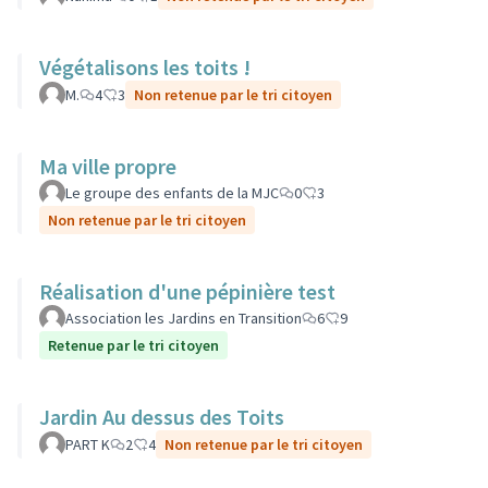
Végétalisons les toits !
M.
4
3
Non retenue par le tri citoyen
Ma ville propre
Le groupe des enfants de la MJC
0
3
Non retenue par le tri citoyen
Réalisation d'une pépinière test
Association les Jardins en Transition
6
9
Retenue par le tri citoyen
Jardin Au dessus des Toits
PART K
2
4
Non retenue par le tri citoyen