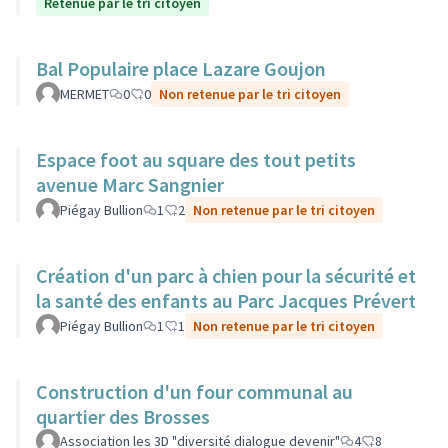
Retenue par le tri citoyen
Bal Populaire place Lazare Goujon
MERMET
0
0
Non retenue par le tri citoyen
Espace foot au square des tout petits
avenue Marc Sangnier
Piégay Bullion
1
2
Non retenue par le tri citoyen
Création d'un parc à chien pour la sécurité et
la santé des enfants au Parc Jacques Prévert
Piégay Bullion
1
1
Non retenue par le tri citoyen
Construction d'un four communal au
quartier des Brosses
Association les 3D "diversité dialogue devenir"
4
8