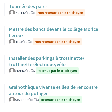
Tournée des parcs
PART K
0
1
Non retenue par le tri citoyen
Mettre des bancs devant le collège Morice
Leroux
Haua
0
1
Non retenue par le tri citoyen
Installer des parkings à trottinette/
trottinette électrique/vélo
VTAING
2
2
Retenue par le tri citoyen
Grainothèque vivante et lieu de rencontre
autour du potager
Séverine
1
3
Retenue par le tri citoyen