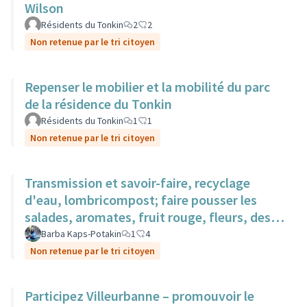
Wilson
Résidents du Tonkin
2
2
Non retenue par le tri citoyen
Repenser le mobilier et la mobilité du parc
de la résidence du Tonkin
Résidents du Tonkin
1
1
Non retenue par le tri citoyen
Transmission et savoir-faire, recyclage
d'eau, lombricompost; faire pousser les
salades, aromates, fruit rouge, fleurs, des
surfaces sur des toits.
Barba Kaps-Potakin
1
4
Non retenue par le tri citoyen
Participez Villeurbanne – promouvoir le