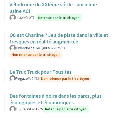
Vélodrome du XXIème siècle - ancienne
usine ACI
LEJAY
0
1
Retenue par le tri citoyen
Où est Charline ? Jeu de piste dans la ville et
fresques en réalité augmentée
Gwendoline JACQUEMIN
2
0
Non retenue par le tri citoyen
Le Truc Truck pour Tous.tes
Pegaze
2
2
Non retenue par le tri citoyen
Des fontaines à boire dans les parcs, plus
écologiques et économiques
TERRASSE
1
5
Retenue par le tri citoyen