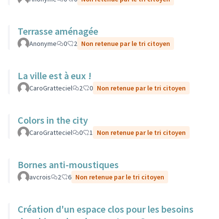
Terrasse aménagée
Anonyme
0
2
Non retenue par le tri citoyen
La ville est à eux !
CaroGratteciel
2
0
Non retenue par le tri citoyen
Colors in the city
CaroGratteciel
0
1
Non retenue par le tri citoyen
Bornes anti-moustiques
avcrois
2
6
Non retenue par le tri citoyen
Création d'un espace clos pour les besoins