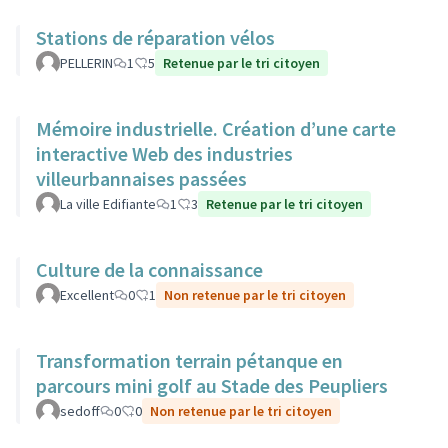
Stations de réparation vélos
PELLERIN
1
5
Retenue par le tri citoyen
Mémoire industrielle. Création d’une carte
interactive Web des industries
villeurbannaises passées
La ville Edifiante
1
3
Retenue par le tri citoyen
Culture de la connaissance
Excellent
0
1
Non retenue par le tri citoyen
Transformation terrain pétanque en
parcours mini golf au Stade des Peupliers
sedoff
0
0
Non retenue par le tri citoyen