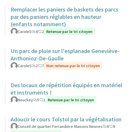
Remplacer les paniers de baskets des parcs
par des paniers réglables en hauteur
(enfants notamment)
CaroleS
4
2
Retenue par le tri citoyen
Un parc de pluie sur l'esplanade Geneviève-
Anthonioz-De-Gaulle
CaroleS
2
7
Non retenue par le tri citoyen
Des locaux de répétition équipés en matériel
et instruments !
Nouckey
5
1
Retenue par le tri citoyen
Adoucir le cours Tolstoi par la végétalisation
Conseil de quartier Ferrandière Maisons Neuves
4
9