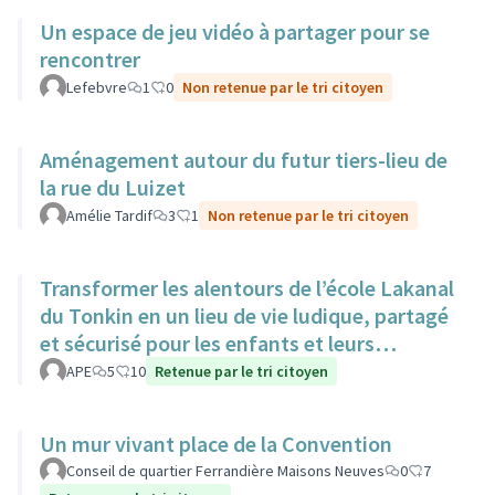
Un espace de jeu vidéo à partager pour se
rencontrer
Lefebvre
1
0
Non retenue par le tri citoyen
Aménagement autour du futur tiers-lieu de
la rue du Luizet
Amélie Tardif
3
1
Non retenue par le tri citoyen
Transformer les alentours de l’école Lakanal
du Tonkin en un lieu de vie ludique, partagé
et sécurisé pour les enfants et leurs
familles.
APE
5
10
Retenue par le tri citoyen
Un mur vivant place de la Convention
Conseil de quartier Ferrandière Maisons Neuves
0
7