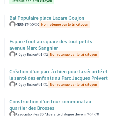
Retenue par le tri citoyen
Bal Populaire place Lazare Goujon
MERMET
0
0
Non retenue par le tri citoyen
Espace foot au square des tout petits
avenue Marc Sangnier
Piégay Bullion
1
2
Non retenue par le tri citoyen
Création d'un parc à chien pour la sécurité et
la santé des enfants au Parc Jacques Prévert
Piégay Bullion
1
1
Non retenue par le tri citoyen
Construction d'un four communal au
quartier des Brosses
Association les 3D "diversité dialogue devenir"
4
8