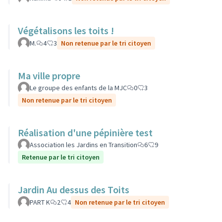
Végétalisons les toits !
M.
4
3
Non retenue par le tri citoyen
Ma ville propre
Le groupe des enfants de la MJC
0
3
Non retenue par le tri citoyen
Réalisation d'une pépinière test
Association les Jardins en Transition
6
9
Retenue par le tri citoyen
Jardin Au dessus des Toits
PART K
2
4
Non retenue par le tri citoyen