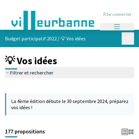
Se connecter
Menu princi
Menu p
Budget participatif 2022
/
💡 Vos idées
💡 Vos idées
Filtrer et rechercher
Passer la carte
Leaflet
|
©
OpenStreetMap
contributors
L'élément suivant est une carte qui présente les éléments de cet
+
La 4ème édition débute le 30 septembre 2024, préparez
−
vos idées !
177 propositions