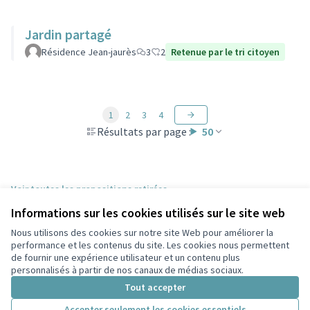
Jardin partagé
Résidence Jean-jaurès
3
2
Retenue par le tri citoyen
1
2
3
4
Résultats par page :
50
Voir toutes les propositions retirées
Informations sur les cookies utilisés sur le site web
Nous utilisons des cookies sur notre site Web pour améliorer la
Conditions d'utilisation
performance et les contenus du site. Les cookies nous permettent
Paramètres des cookies
de fournir une expérience utilisateur et un contenu plus
Participez Villeurbanne sur X
Participez Villeurbanne sur Facebook
Participez Villeurbanne sur Instagram
Participez Villeurbanne sur YouTube
personnalisés à partir de nos canaux de médias sociaux.
(Lien externe)
(Lien externe)
(Lien externe)
(Lien externe)
Tout accepter
Accepter seulement les cookies essentiels