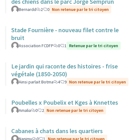
des chiens dans le parc Jorge Semprun
Bernardd
2
0
Non retenue par le tri citoyen
Stade Fournière - nouveau filet contre le
bruit
Association FCDFP
0
1
Retenue par le tri citoyen
Le jardin qui raconte des histoires - frise
végétale (1850-2050)
Ainsi parlait Botma
4
9
Non retenue par le tri citoyen
Poubelles x Poubelix et Kges à Knnettes
Amalia
0
2
Non retenue par le tri citoyen
Cabanes à chats dans les quartiers
Nanimu
0
1
Non retenue par le tri citoyen