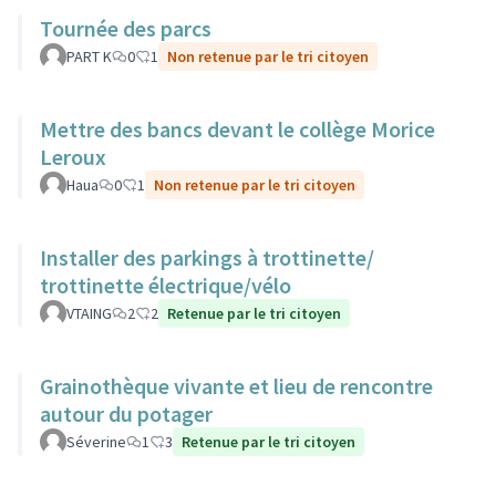
Tournée des parcs
PART K
0
1
Non retenue par le tri citoyen
Mettre des bancs devant le collège Morice
Leroux
Haua
0
1
Non retenue par le tri citoyen
Installer des parkings à trottinette/
trottinette électrique/vélo
VTAING
2
2
Retenue par le tri citoyen
Grainothèque vivante et lieu de rencontre
autour du potager
Séverine
1
3
Retenue par le tri citoyen