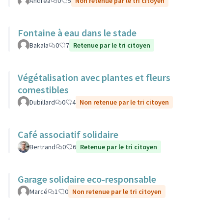
Andrea
0
5
Non retenue par le tri citoyen
Fontaine à eau dans le stade
Bakala
0
7
Retenue par le tri citoyen
Végétalisation avec plantes et fleurs
comestibles
Dubillard
0
4
Non retenue par le tri citoyen
Café associatif solidaire
Bertrand
0
6
Retenue par le tri citoyen
Garage solidaire eco-responsable
Marcé
1
0
Non retenue par le tri citoyen