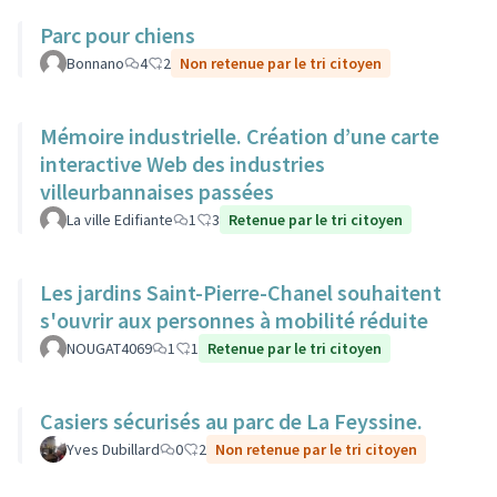
Parc pour chiens
Bonnano
4
2
Non retenue par le tri citoyen
Mémoire industrielle. Création d’une carte
interactive Web des industries
villeurbannaises passées
La ville Edifiante
1
3
Retenue par le tri citoyen
Les jardins Saint-Pierre-Chanel souhaitent
s'ouvrir aux personnes à mobilité réduite
NOUGAT4069
1
1
Retenue par le tri citoyen
Casiers sécurisés au parc de La Feyssine.
Yves Dubillard
0
2
Non retenue par le tri citoyen