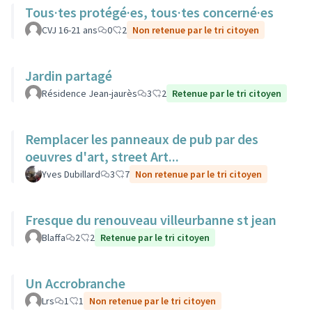
Tous·tes protégé·es, tous·tes concerné·es
CVJ 16-21 ans
0
2
Non retenue par le tri citoyen
Jardin partagé
Résidence Jean-jaurès
3
2
Retenue par le tri citoyen
Remplacer les panneaux de pub par des
oeuvres d'art, street Art...
Yves Dubillard
3
7
Non retenue par le tri citoyen
Fresque du renouveau villeurbanne st jean
Blaffa
2
2
Retenue par le tri citoyen
Un Accrobranche
Lrs
1
1
Non retenue par le tri citoyen