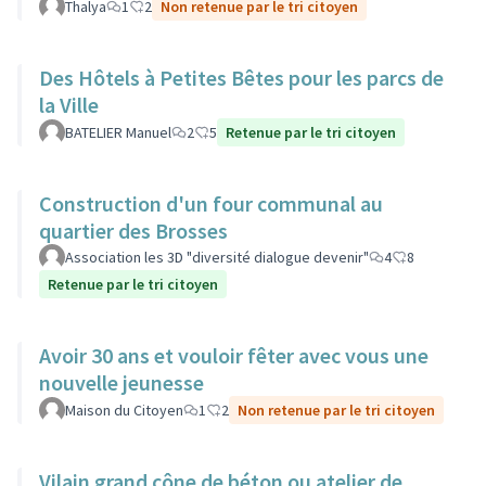
Thalya
1
2
Non retenue par le tri citoyen
Des Hôtels à Petites Bêtes pour les parcs de
la Ville
BATELIER Manuel
2
5
Retenue par le tri citoyen
Construction d'un four communal au
quartier des Brosses
Association les 3D "diversité dialogue devenir"
4
8
Retenue par le tri citoyen
Avoir 30 ans et vouloir fêter avec vous une
nouvelle jeunesse
Maison du Citoyen
1
2
Non retenue par le tri citoyen
Vilain grand cône de béton ou atelier de