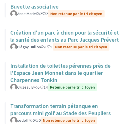
Buvette associative
Anne Marie
2
2
Non retenue par le tri citoyen
Création d'un parc à chien pour la sécurité et
la santé des enfants au Parc Jacques Prévert
Piégay Bullion
1
1
Non retenue par le tri citoyen
Installation de toilettes pérennes près de
l'Espace Jean Monnet dans le quartier
Charpennes Tonkin
Cluzeau B
5
14
Retenue par le tri citoyen
Transformation terrain pétanque en
parcours mini golf au Stade des Peupliers
sedoff
0
0
Non retenue par le tri citoyen