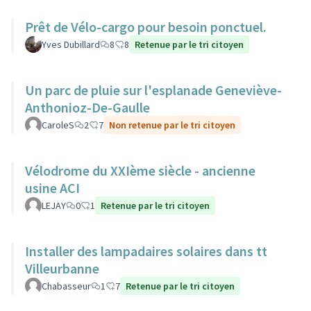
Prêt de Vélo-cargo pour besoin ponctuel.
Yves Dubillard
8
8
Retenue par le tri citoyen
Un parc de pluie sur l'esplanade Geneviève-
Anthonioz-De-Gaulle
CaroleS
2
7
Non retenue par le tri citoyen
Vélodrome du XXIème siècle - ancienne
usine ACI
LEJAY
0
1
Retenue par le tri citoyen
Installer des lampadaires solaires dans tt
Villeurbanne
Chabasseur
1
7
Retenue par le tri citoyen