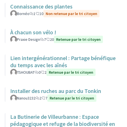
Connaissance des plantes
Bornéo
1
10
Non retenue par le tri citoyen
À chacun son vélo !
Praxie Design
7
20
Retenue par le tri citoyen
Lien intergénérationnel : Partage bénéfique
du temps avec les aînés
TSHOUBAT
0
2
Retenue par le tri citoyen
Installer des ruches au parc du Tonkin
Nanou3232
2
7
Retenue par le tri citoyen
La Butinerie de Villeurbanne : Espace
pédagogique et refuge de la biodiversité en