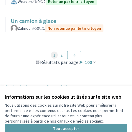
Weavers
0
2
Retenue par le tri citoyen
Un camion à glace
Zahnoun
0
1
Non retenue par le tri citoyen
1
2
Résultats par page :
100
Voir toutes les propositions retirées
Informations sur les cookies utilisés sur le site web
Nous utilisons des cookies sur notre site Web pour améliorer la
Conditions d'utilisation
performance et les contenus du site. Les cookies nous permettent
Paramètres des cookies
de fournir une expérience utilisateur et un contenu plus
Participez Villeurbanne sur X
Participez Villeurbanne sur Facebook
Participez Villeurbanne sur Instagram
Participez Villeurbanne sur YouTube
personnalisés à partir de nos canaux de médias sociaux.
(Lien externe)
(Lien externe)
(Lien externe)
(Lien externe)
Tout accepter