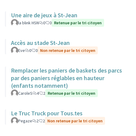
Une aire de jeux à St-Jean
la blink HSN
0
0
Retenue par le tri citoyen
Accès au stade St-Jean
Eve
0
0
Non retenue par le tri citoyen
Remplacer les paniers de baskets des parcs
par des paniers réglables en hauteur
(enfants notamment)
CaroleS
4
2
Retenue par le tri citoyen
Le Truc Truck pour Tous.tes
Pegaze
2
2
Non retenue par le tri citoyen