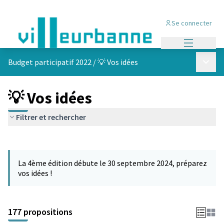
Se connecter
Menu princi
Menu p
Budget participatif 2022
/
💡 Vos idées
💡 Vos idées
Filtrer et rechercher
Passer la carte
Leaflet
|
©
OpenStreetMap
contributors
L'élément suivant est une carte qui présente les éléments de cet
+
La 4ème édition débute le 30 septembre 2024, préparez
−
vos idées !
177 propositions