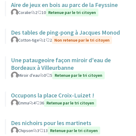
Aire de jeux en bois au parc de la Feyssine
Coralie
2
10
Retenue par le tri citoyen
Des tables de ping-pong à Jacques Monod
Cotton-tige
1
2
Non retenue par le tri citoyen
Une pataugeoire façon miroir d'eau de
Bordeaux à Villeurbanne
Miroir d'eau
0
5
Retenue par le tri citoyen
Occupons la place Croix-Luizet !
Emma
4
36
Retenue par le tri citoyen
Des nichoirs pour les martinets
Chipson
3
13
Retenue par le tri citoyen