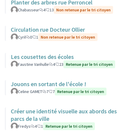
Planter des arbres rue Perroncel
Chabasseur
4
13
Non retenue par le tri citoyen
Circulation rue Docteur Ollier
Cyril
0
1
Non retenue par le tri citoyen
Les cousettes des écoles
Faustine Vanhulle
4
23
Retenue par le tri citoyen
Jouons en sortant de l'école !
Celine GAMET
7
7
Retenue par le tri citoyen
Créer une identité visuelle aux abords des
parcs de la ville
Fredys
4
1
Retenue par le tri citoyen