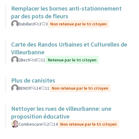
Remplacer les bornes anti-stationnement
par des pots de fleurs
Dubillard
3
3
Non retenue par le tri citoyen
Carte des Randos Urbaines et Culturelles de
Villeurbanne
2Bech
0
11
Retenue par le tri citoyen
Plus de canisites
BENOIT
14
11
Non retenue par le tri citoyen
Nettoyer les rues de villeurbanne: une
proposition éducative
Combescure
2
14
Non retenue par le tri citoyen