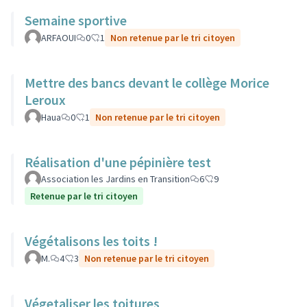
Semaine sportive
ARFAOUI
0
1
Non retenue par le tri citoyen
Mettre des bancs devant le collège Morice
Leroux
Haua
0
1
Non retenue par le tri citoyen
Réalisation d'une pépinière test
Association les Jardins en Transition
6
9
Retenue par le tri citoyen
Végétalisons les toits !
M.
4
3
Non retenue par le tri citoyen
Végetaliser les toitures