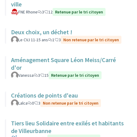
ville
FNE Rhone
3
12
Retenue par le tri citoyen
Deux choix, un déchet !
Le CVJ 11-15 ans
1
3
Non retenue par le tri citoyen
Aménagement Square Léon Meiss/Carré
d'or
Vanessa
3
15
Retenue par le tri citoyen
Créations de points d'eau
Lalca
0
3
Non retenue par le tri citoyen
Tiers lieu Solidaire entre exilés et habitants
de Villeurbanne