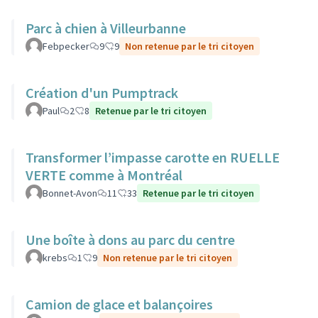
Parc à chien à Villeurbanne
Febpecker
9
9
Non retenue par le tri citoyen
Création d'un Pumptrack
Paul
2
8
Retenue par le tri citoyen
Transformer l’impasse carotte en RUELLE
VERTE comme à Montréal
Bonnet-Avon
11
33
Retenue par le tri citoyen
Une boîte à dons au parc du centre
krebs
1
9
Non retenue par le tri citoyen
Camion de glace et balançoires