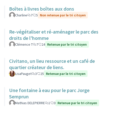
Boîtes à livres boîtes aux dons
Charline
7
5
Non retenue par le tri citoyen
Re-végétaliser et ré-aménager le parc des
droits de l'homme
Clémence T
7
24
Retenue par le tri citoyen
Civitano, un lieu ressource et un café de
quartier créateur de liens.
LisaPauget
3
25
Retenue par le tri citoyen
Une fontaine à eau pour le parc Jorge
Semprun
Mathias DELEPIERRE
1
0
Retenue par le tri citoyen