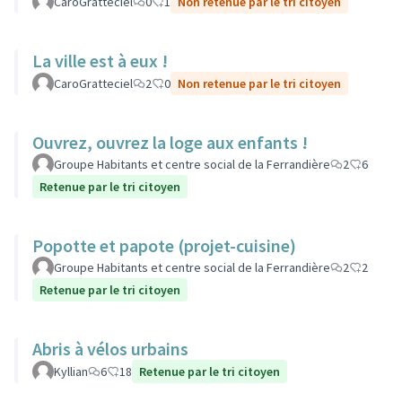
CaroGratteciel
0
1
Non retenue par le tri citoyen
La ville est à eux !
CaroGratteciel
2
0
Non retenue par le tri citoyen
Ouvrez, ouvrez la loge aux enfants !
Groupe Habitants et centre social de la Ferrandière
2
6
Retenue par le tri citoyen
Popotte et papote (projet-cuisine)
Groupe Habitants et centre social de la Ferrandière
2
2
Retenue par le tri citoyen
Abris à vélos urbains
Kyllian
6
18
Retenue par le tri citoyen