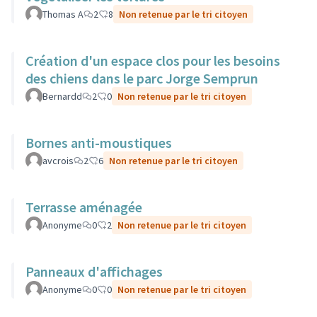
Thomas A
2
8
Non retenue par le tri citoyen
Création d'un espace clos pour les besoins
des chiens dans le parc Jorge Semprun
Bernardd
2
0
Non retenue par le tri citoyen
Bornes anti-moustiques
avcrois
2
6
Non retenue par le tri citoyen
Terrasse aménagée
Anonyme
0
2
Non retenue par le tri citoyen
Panneaux d'affichages
Anonyme
0
0
Non retenue par le tri citoyen