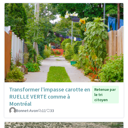
Transformer l’impasse carotte en
Retenue par
le tri
RUELLE VERTE comme à
citoyen
Montréal
Bonnet-Avon
11
33