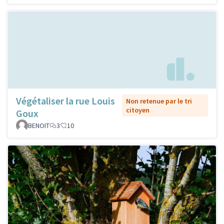
Végétaliser la rue Louis
Non retenue par le tri
citoyen
Goux
BENOIT
3
10