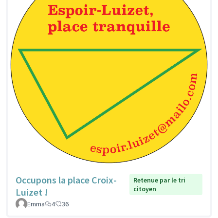
Occupons la place Croix-
Retenue par le tri
citoyen
Luizet !
Emma
4
36