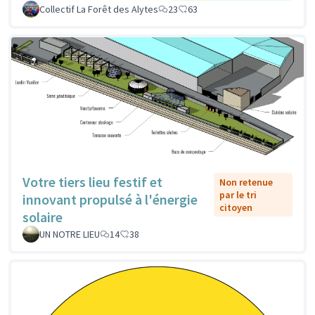
Collectif La Forêt des Alytes
23
63
Votre tiers lieu festif et
Non retenue
par le tri
innovant propulsé à l'énergie
citoyen
solaire
UN NOTRE LIEU
14
38