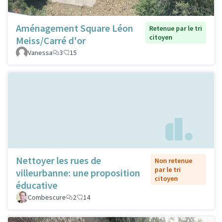
Aménagement Square Léon
Retenue par le tri
citoyen
Meiss/Carré d'or
Vanessa
3
15
Nettoyer les rues de
Non retenue
par le tri
villeurbanne: une proposition
citoyen
éducative
Combescure
2
14