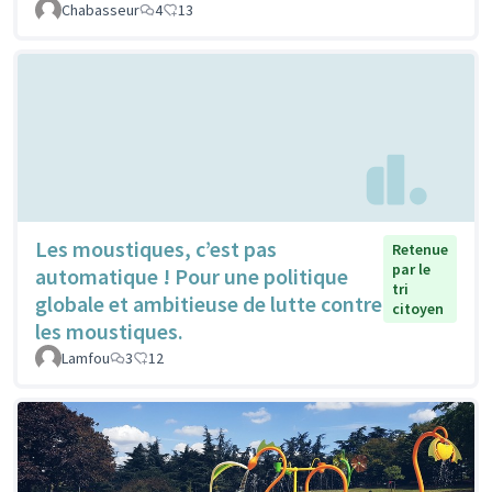
Chabasseur
4
13
Les moustiques, c’est pas
Retenue
par le
automatique ! Pour une politique
tri
globale et ambitieuse de lutte contre
citoyen
les moustiques.
Lamfou
3
12