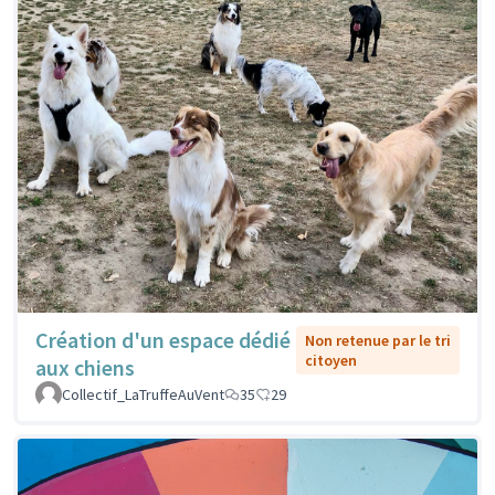
Création d'un espace dédié
Non retenue par le tri
citoyen
aux chiens
Collectif_LaTruffeAuVent
35
29