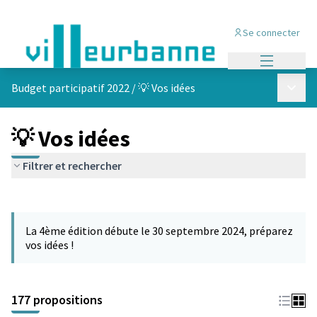
Se connecter
Menu princi
Menu p
Budget participatif 2022
/
💡 Vos idées
💡 Vos idées
Filtrer et rechercher
Passer la carte
Leaflet
|
©
OpenStreetMap
contributors
L'élément suivant est une carte qui présente les éléments de cet
+
La 4ème édition débute le 30 septembre 2024, préparez
−
vos idées !
177 propositions