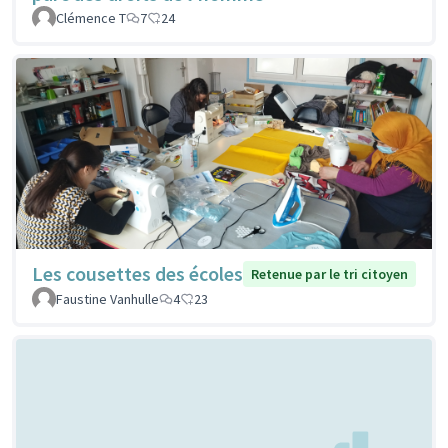
Clémence T
7
24
Les cousettes des écoles
Retenue par le tri citoyen
Faustine Vanhulle
4
23