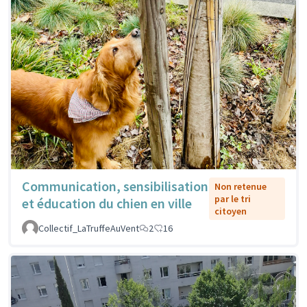
Communication, sensibilisation
Non retenue
par le tri
et éducation du chien en ville
citoyen
Collectif_LaTruffeAuVent
2
16