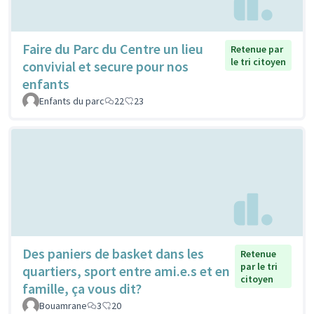
Faire du Parc du Centre un lieu
Retenue par
le tri citoyen
convivial et secure pour nos
enfants
Enfants du parc
22
23
Des paniers de basket dans les
Retenue
par le tri
quartiers, sport entre ami.e.s et en
citoyen
famille, ça vous dit?
Bouamrane
3
20