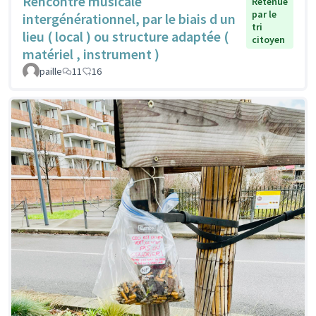
Rencontre musicale
Retenue
par le
intergénérationnel, par le biais d un
tri
lieu ( local ) ou structure adaptée (
citoyen
matériel , instrument )
paille
11
16