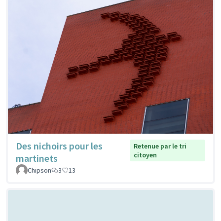
Des nichoirs pour les
Retenue par le tri
citoyen
martinets
Chipson
3
13