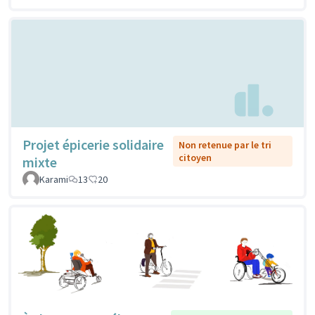
Projet épicerie solidaire
Non retenue par le tri
citoyen
mixte
Karami
13
20