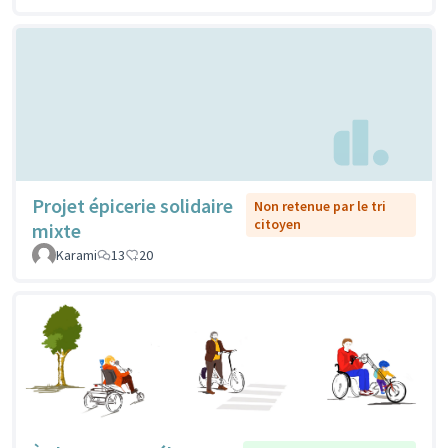
Projet épicerie solidaire
Non retenue par le tri
citoyen
mixte
Karami
13
20