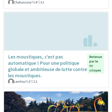
Chabasseur
4
13
Les moustiques, c’est pas
Retenue
par le
automatique ! Pour une politique
tri
globale et ambitieuse de lutte contre
citoyen
les moustiques.
Lamfou
3
12