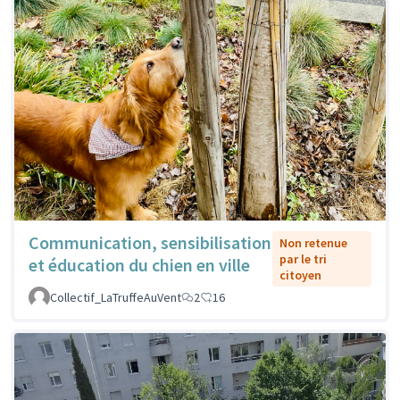
Communication, sensibilisation
Non retenue
par le tri
et éducation du chien en ville
citoyen
Collectif_LaTruffeAuVent
2
16