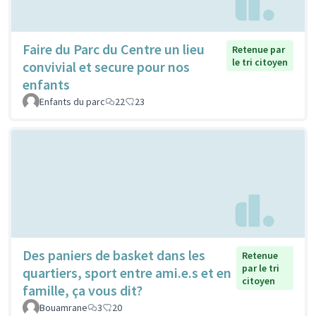
Faire du Parc du Centre un lieu
Retenue par
le tri citoyen
convivial et secure pour nos
enfants
Enfants du parc
22
23
Des paniers de basket dans les
Retenue
par le tri
quartiers, sport entre ami.e.s et en
citoyen
famille, ça vous dit?
Bouamrane
3
20