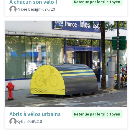
À chacun son vélo !
Retenue par le tri citoyen
Praxie Design
7
20
Abris à vélos urbains
Retenue par le tri citoyen
Kyllian
6
18