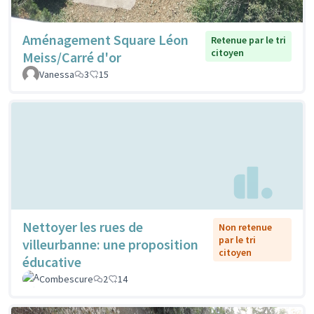
Aménagement Square Léon
Retenue par le tri
citoyen
Meiss/Carré d'or
Vanessa
3
15
Nettoyer les rues de
Non retenue
par le tri
villeurbanne: une proposition
citoyen
éducative
Combescure
2
14