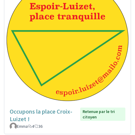
Occupons la place Croix-
Retenue par le tri
citoyen
Luizet !
Emma
4
36