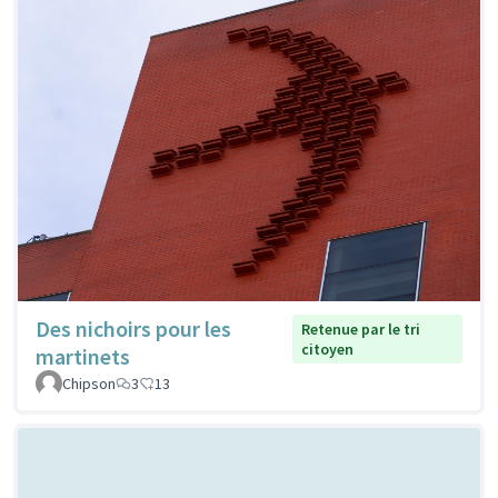
Des nichoirs pour les
Retenue par le tri
citoyen
martinets
Chipson
3
13