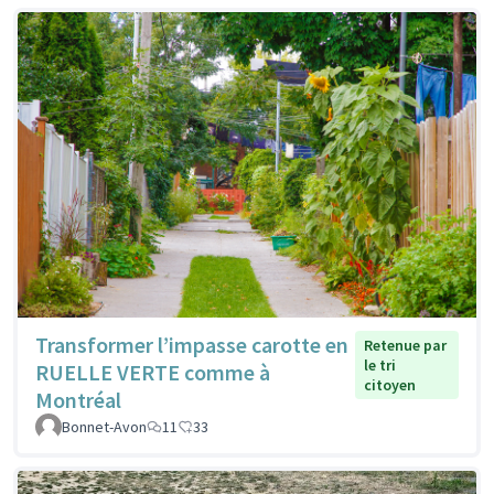
Transformer l’impasse carotte en
Retenue par
le tri
RUELLE VERTE comme à
citoyen
Montréal
Bonnet-Avon
11
33