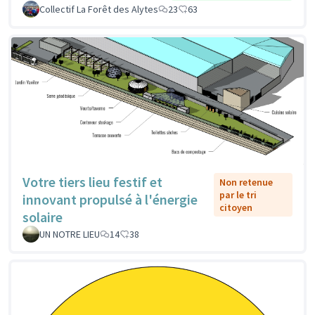
Collectif La Forêt des Alytes
23
63
Votre tiers lieu festif et
Non retenue
par le tri
innovant propulsé à l'énergie
citoyen
solaire
UN NOTRE LIEU
14
38