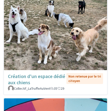
Création d'un espace dédié
Non retenue par le tri
citoyen
aux chiens
Collectif_LaTruffeAuVent
35
29