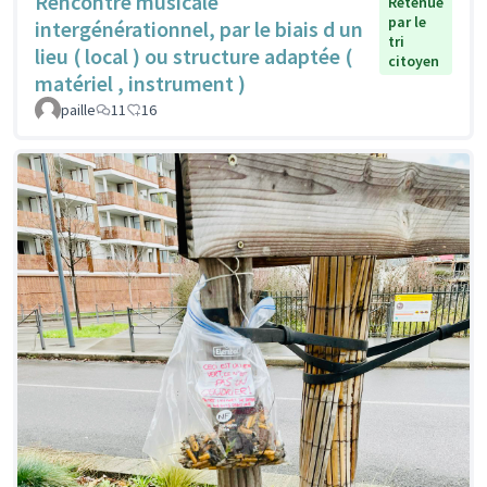
Rencontre musicale
Retenue
par le
intergénérationnel, par le biais d un
tri
lieu ( local ) ou structure adaptée (
citoyen
matériel , instrument )
paille
11
16