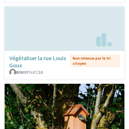
Végétaliser la rue Louis
Non retenue par le tri
citoyen
Goux
BENOIT
3
10