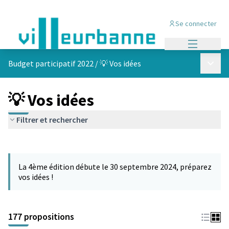
Se connecter
Menu princi
Menu p
Budget participatif 2022
/
💡 Vos idées
💡 Vos idées
Filtrer et rechercher
Passer la carte
Leaflet
|
©
OpenStreetMap
contributors
L'élément suivant est une carte qui présente les éléments de cet
+
La 4ème édition débute le 30 septembre 2024, préparez
−
vos idées !
177 propositions