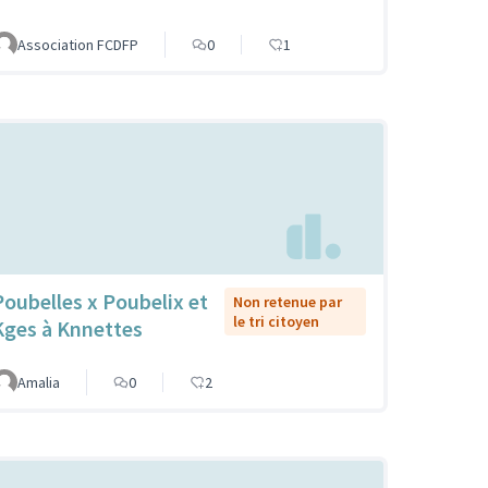
Association FCDFP
0
1
Poubelles x Poubelix et
Non retenue par
le tri citoyen
Kges à Knnettes
Amalia
0
2