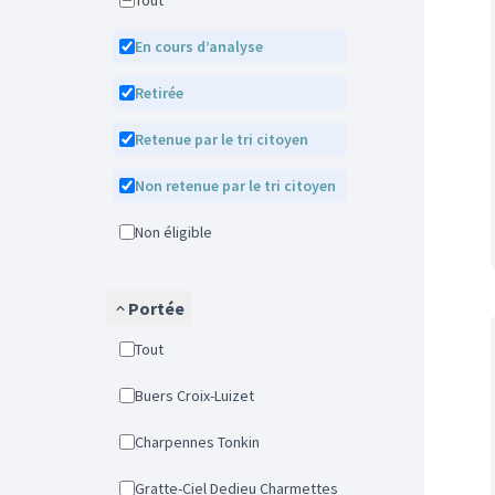
Tout
En cours d’analyse
Retirée
Retenue par le tri citoyen
Non retenue par le tri citoyen
Non éligible
Portée
Tout
Buers Croix-Luizet
Charpennes Tonkin
Gratte-Ciel Dedieu Charmettes