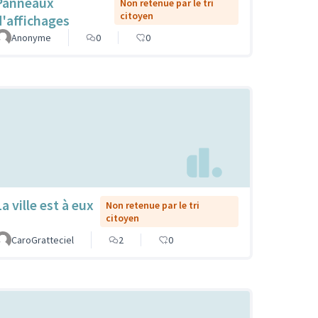
Panneaux
Non retenue par le tri
citoyen
d'affichages
Anonyme
0
0
a ville est à eux
Non retenue par le tri
citoyen
CaroGratteciel
2
0