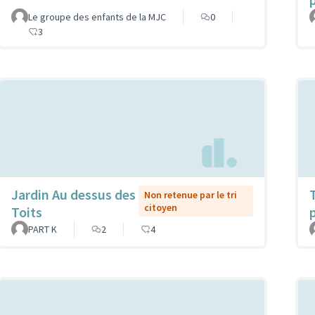
Le groupe des enfants de la MJC
0
3
Jardin Au dessus des
Non retenue par le tri
citoyen
Toits
PART K
2
4