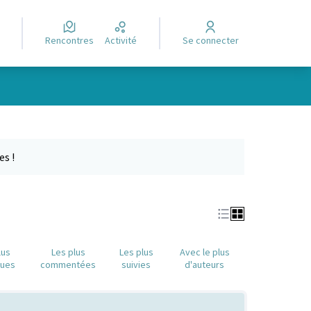
Rencontres
Activité
Se connecter
Leaflet
|
©
OpenStreetMap
contributors
e des points de carte. L'élément peut être utilisé avec un lecteur
es !
lus
Les plus
Les plus
Avec le plus
nues
commentées
suivies
d'auteurs