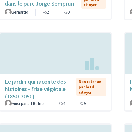
dans le parc Jorge Semprun
citoyen
Bernardd
2
0
Le jardin qui raconte des
Non retenue
par le tri
histoires - frise végétale
citoyen
(1850-2050)
Ainsi parlait Botma
4
9