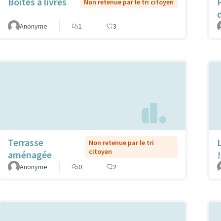
Boîtes à livres
Non retenue par le tri citoyen
Anonyme
1
3
Terrasse
L
Non retenue par le tri
citoyen
aménagée
!
Anonyme
0
2