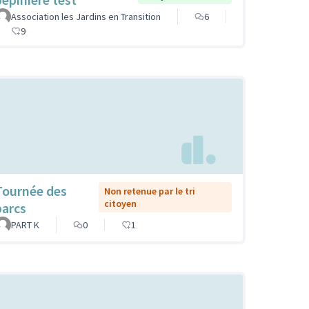
Association les Jardins en Transition
6
9
Tournée des
Non retenue par le tri
citoyen
parcs
PART K
0
1