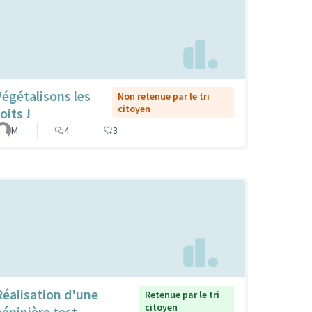
Végétalisons les
Non retenue par le tri
citoyen
oits !
M.
4
3
Réalisation d'une
Retenue par le tri
citoyen
pépinière test