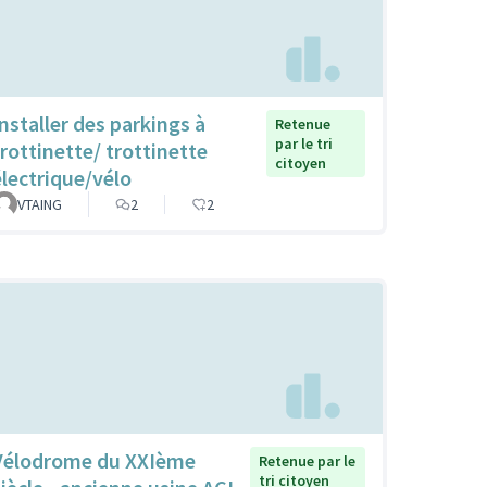
Installer des parkings à
Retenue
par le tri
trottinette/ trottinette
citoyen
électrique/vélo
VTAING
2
2
Vélodrome du XXIème
Retenue par le
tri citoyen