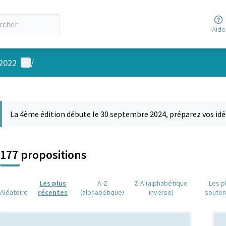
Aide
Menu utilisateur
 2022
/
 la carte
 suivant est une carte qui présente les éléments de cette page comm
La 4ème édition débute le 30 septembre 2024, préparez vos idé
177 propositions
Les plus
A-Z
Z-A (alphabétique
Les p
Aléatoire
récentes
(alphabétique)
inverse)
soute