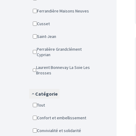
Ferrandière Maisons Neuves
Cusset
Saint-Jean
Perralière Grandclément
Cyprian
Laurent Bonnevay La Soie Les
Brosses
Catégorie
Tout
Confort et embellissement
Convivialité et solidarité