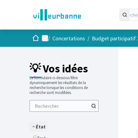
Accueil
Menu principal
/
Concertations
/
Budget participatif
Passer
L'élément
+
−
💡 Vos idées
Le formulaire ci-dessous filtre
dynamiquement les résultats de la
recherche lorsque les conditions de
recherche sont modifiées.
État