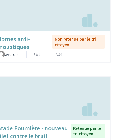
Bornes anti-
Non retenue par le tri
citoyen
moustiques
avcrois
2
6
Stade Fournière - nouveau
Retenue par le
tri citoyen
ilet contre le bruit