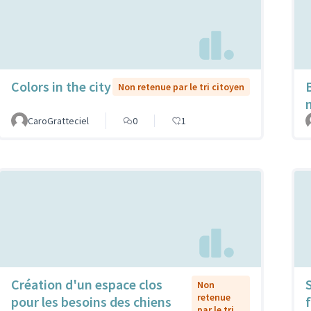
Colors in the city
Non retenue par le tri citoyen
CaroGratteciel
0
1
Création d'un espace clos
Non
retenue
pour les besoins des chiens
f
par le tri