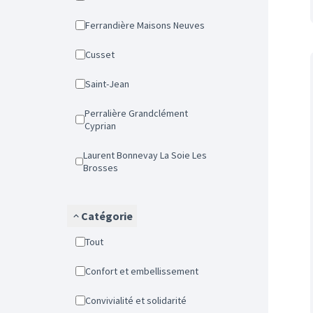
Ferrandière Maisons Neuves
Cusset
Saint-Jean
Perralière Grandclément
Cyprian
Laurent Bonnevay La Soie Les
Brosses
Catégorie
Tout
Confort et embellissement
Convivialité et solidarité