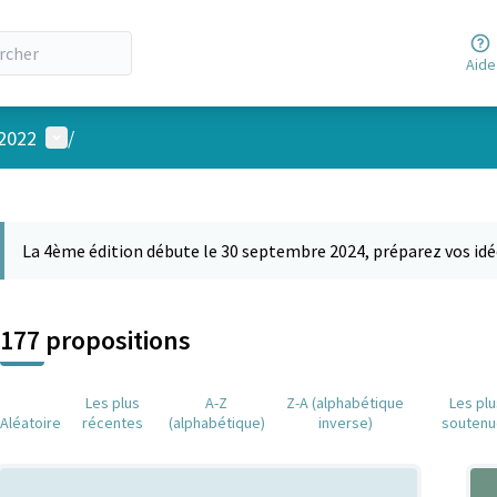
Aide
Menu utilisateur
 2022
/
 la carte
 suivant est une carte qui présente les éléments de cette page comm
La 4ème édition débute le 30 septembre 2024, préparez vos idé
177 propositions
Les plus
A-Z
Z-A (alphabétique
Les pl
Aléatoire
récentes
(alphabétique)
inverse)
soutenu