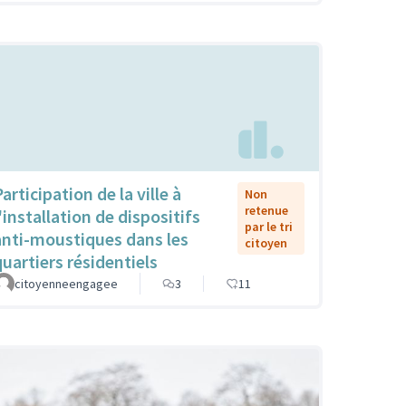
articipation de la ville à
Non
retenue
'installation de dispositifs
par le tri
anti-moustiques dans les
citoyen
quartiers résidentiels
citoyenneengagee
3
11