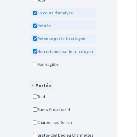
Tout
En cours d’analyse
Retirée
Retenue par le tri citoyen
Non retenue par le tri citoyen
Non éligible
Portée
Tout
Buers Croix-Luizet
Charpennes Tonkin
Gratte-Ciel Dedieu Charmettes