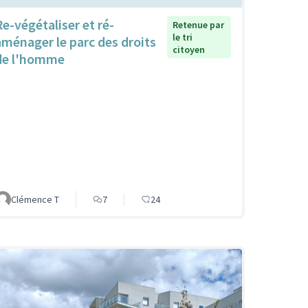
Re-végétaliser et ré-
Retenue par
le tri
aménager le parc des droits
citoyen
de l'homme
Clémence T
7
24