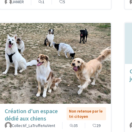
JANIER
1
5
Création d'un espace
Non retenue par le
tri citoyen
dédié aux chiens
Collectif_LaTruffeAuVent
35
29