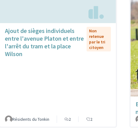
Ajout de sièges individuels
Non
retenue
entre l'avenue Platon et entre
par le tri
l'arrêt du tram et la place
citoyen
Wilson
Résidents du Tonkin
2
2