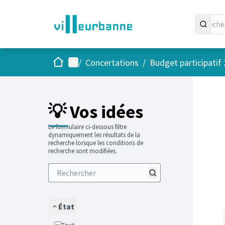
Accueil
Menu principal
/
Concertations
/
Budget participatif
Passer
L'élément
+
−
💡 Vos idées
Le formulaire ci-dessous filtre
dynamiquement les résultats de la
recherche lorsque les conditions de
recherche sont modifiées.
État