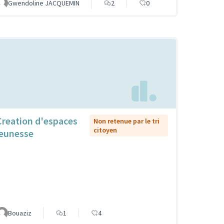
Gwendoline JACQUEMIN
2
0
Creation d'espaces
Non retenue par le tri
citoyen
jeunesse
Bouaziz
1
4