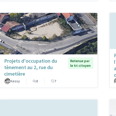
P
Projets d'occupation du
Retenue par
l
le tri citoyen
tènement au 2, rue du
cimetière
Kessy
8
7