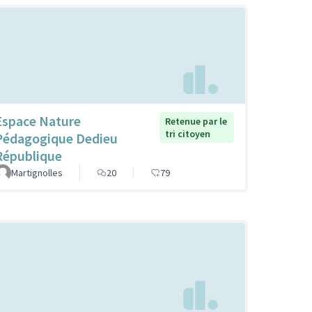
Espace Nature
Retenue par le
tri citoyen
Pédagogique Dedieu
République
Martignolles
20
79