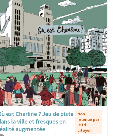
Où est Charline ? Jeu de piste
Non
retenue par
dans la ville et fresques en
le tri
réalité augmentée
citoyen