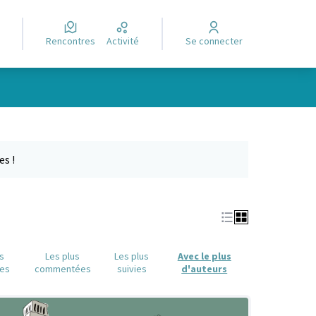
Rencontres
Activité
Se connecter
Leaflet
|
©
OpenStreetMap
contributors
e des points de carte. L'élément peut être utilisé avec un lecteur
es !
us
Les plus
Les plus
Avec le plus
es
commentées
suivies
d'auteurs