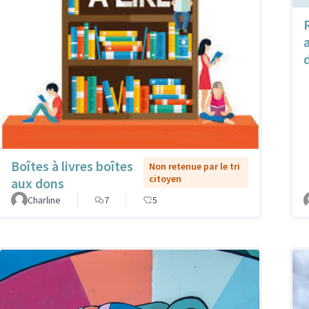
Boîtes à livres boîtes
Non retenue par le tri
citoyen
aux dons
Charline
7
5