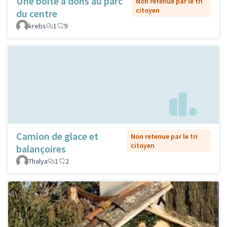
Une boîte à dons au parc
Non retenue par le tri
citoyen
du centre
krebs
1
9
Camion de glace et
Non retenue par le tri
citoyen
balançoires
Thalya
1
2