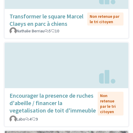
Transformer le square Marcel
Non retenue par
le tri citoyen
Claeys en parc à chiens
Nathalie Berriau
5
10
Encourager la presence de ruches
Non
retenue
d'abeille / financer la
par le tri
vegetalisation de toit d'immeuble
citoyen
Labo
4
9