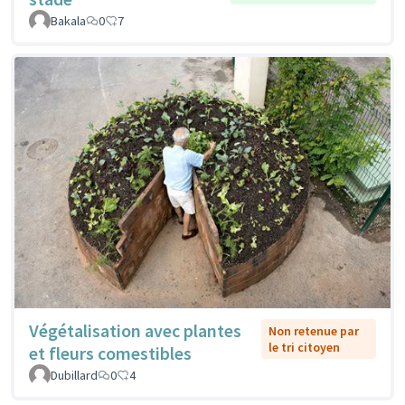
Bakala
0
7
Végétalisation avec plantes
Non retenue par
le tri citoyen
et fleurs comestibles
Dubillard
0
4