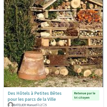
Des Hôtels à Petites Bêtes
Retenue par le
tri citoyen
pour les parcs de la Ville
BATELIER Manuel
2
5