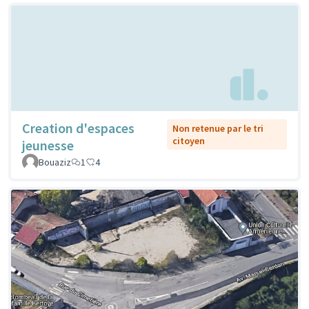
Creation d'espaces
Non retenue par le tri
citoyen
jeunesse
Bouaziz
1
4