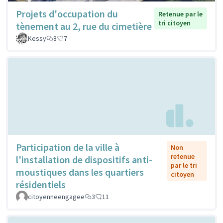
Projets d'occupation du
Retenue par le
tri citoyen
tènement au 2, rue du cimetière
Kessy
8
7
Participation de la ville à
Non
retenue
l'installation de dispositifs anti-
par le tri
moustiques dans les quartiers
citoyen
résidentiels
citoyenneengagee
3
11