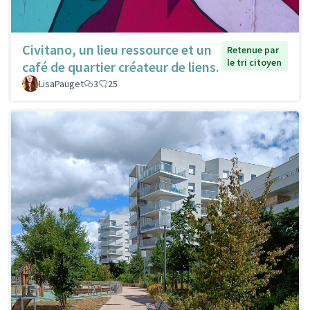
Civitano, un lieu ressource et un
Retenue par
le tri citoyen
café de quartier créateur de liens.
LisaPauget
3
25