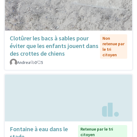
Clotûrer les bacs à sables pour
Non
retenue par
éviter que les enfants jouent dans
le tri
des crottes de chiens
citoyen
Andrea
0
5
Fontaine à eau dans le
Retenue par le tri
citoyen
stade