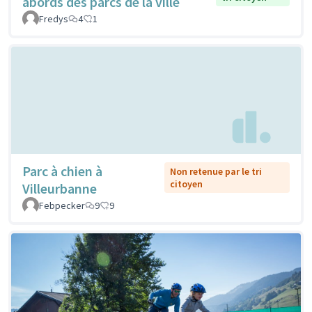
abords des parcs de la ville
Fredys
4
1
Parc à chien à
Non retenue par le tri
citoyen
Villeurbanne
Febpecker
9
9