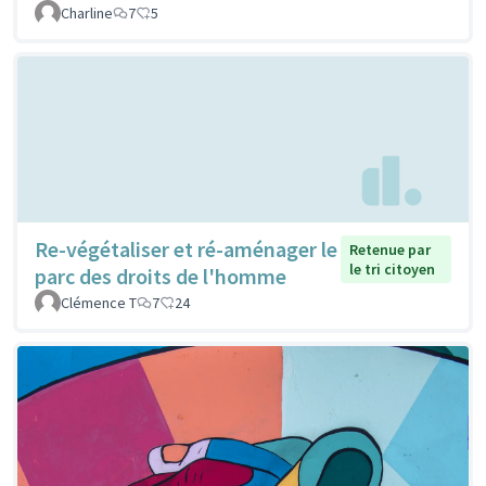
Charline
7
5
Re-végétaliser et ré-aménager le
Retenue par
le tri citoyen
parc des droits de l'homme
Clémence T
7
24