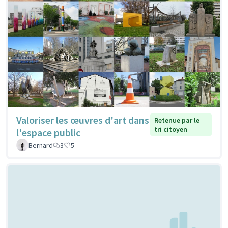
Valoriser les œuvres d'art dans
Retenue par le
tri citoyen
l'espace public
Bernard
3
5