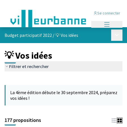
Se connecter
Menu princi
Menu p
Budget participatif 2022
/
💡 Vos idées
💡 Vos idées
Filtrer et rechercher
Passer la carte
Leaflet
|
©
OpenStreetMap
contributors
L'élément suivant est une carte qui présente les éléments de cet
+
La 4ème édition débute le 30 septembre 2024, préparez
−
vos idées !
177 propositions