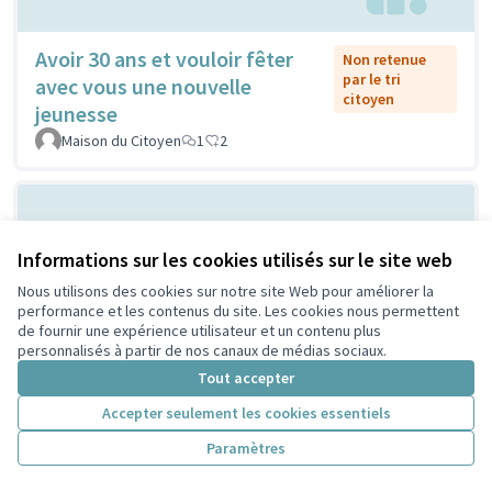
Avoir 30 ans et vouloir fêter
Non retenue
par le tri
avec vous une nouvelle
citoyen
jeunesse
Maison du Citoyen
1
2
Informations sur les cookies utilisés sur le site web
Nous utilisons des cookies sur notre site Web pour améliorer la
performance et les contenus du site. Les cookies nous permettent
de fournir une expérience utilisateur et un contenu plus
personnalisés à partir de nos canaux de médias sociaux.
Vilain grand cône de béton ou
Tout accepter
Non retenue
par le tri
atelier de création et
Accepter seulement les cookies essentiels
citoyen
d'expression ...?
Paramètres
Sylvie Orkisz
2
3