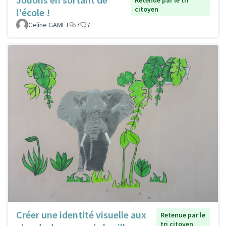
Retenue par le tri
citoyen
l'école !
Celine GAMET
7
7
Créer une identité visuelle aux
Retenue par le
tri citoyen