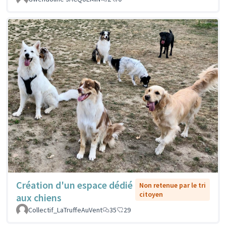
Création d'un espace dédié
Non retenue par le tri
citoyen
aux chiens
Collectif_LaTruffeAuVent
35
29