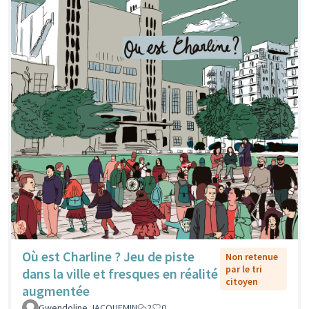
Où est Charline ? Jeu de piste
Non retenue
par le tri
dans la ville et fresques en réalité
citoyen
augmentée
Gwendoline JACQUEMIN
2
0