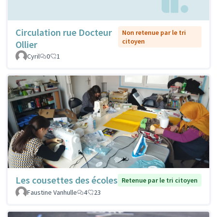
Circulation rue Docteur
Non retenue par le tri
citoyen
Ollier
Cyril
0
1
Les cousettes des écoles
Retenue par le tri citoyen
Faustine Vanhulle
4
23