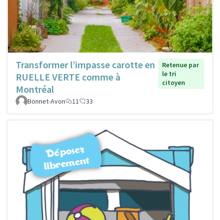
Transformer l’impasse carotte en
Retenue par
le tri
RUELLE VERTE comme à
citoyen
Montréal
Bonnet-Avon
11
33