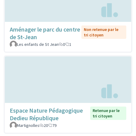
Aménager le parc du centre
Non retenue par le
tri citoyen
de St-Jean
Les enfants de St Jean
0
1
Espace Nature Pédagogique
Retenue par le
tri citoyen
Dedieu République
Martignolles
20
79