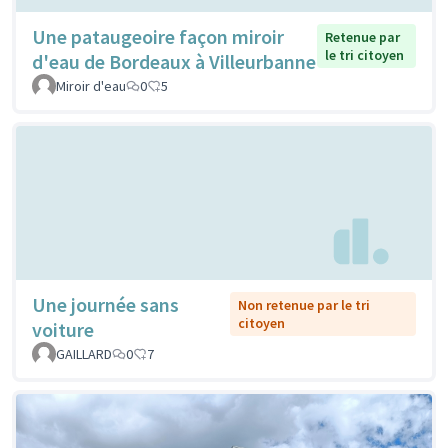
Une pataugeoire façon miroir
Retenue par
le tri citoyen
d'eau de Bordeaux à Villeurbanne
Miroir d'eau
0
5
Une journée sans
Non retenue par le tri
citoyen
voiture
GAILLARD
0
7