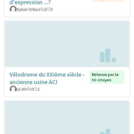
d'expression ...?
Sylvie Orkisz
2
3
Vélodrome du XXIème siècle -
Retenue par le
tri citoyen
ancienne usine ACI
LEJAY
0
1