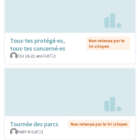
Tous·tes protégé·es,
Non retenue par le
tri citoyen
tous·tes concerné·es
CVJ 16-21 ans
0
2
Tournée des parcs
Non retenue par le tri citoyen
PART K
0
1