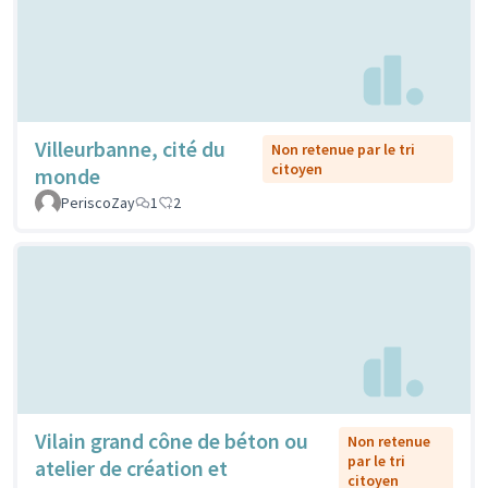
Villeurbanne, cité du
Non retenue par le tri
citoyen
monde
PeriscoZay
1
2
Vilain grand cône de béton ou
Non retenue
par le tri
atelier de création et
citoyen