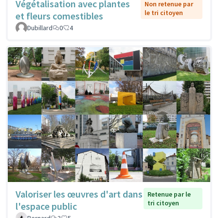
Végétalisation avec plantes
Non retenue par
le tri citoyen
et fleurs comestibles
Dubillard
0
4
Valoriser les œuvres d'art dans
Retenue par le
tri citoyen
l'espace public
Bernard
3
5