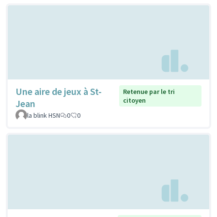
Une aire de jeux à St-
Retenue par le tri
citoyen
Jean
la blink HSN
0
0