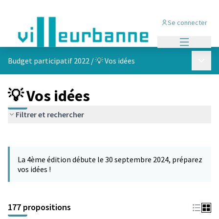
Se connecter
Menu princi
Menu p
Budget participatif 2022
/
💡 Vos idées
💡 Vos idées
Filtrer et rechercher
Passer la carte
Leaflet
|
©
OpenStreetMap
contributors
L'élément suivant est une carte qui présente les éléments de cet
+
La 4ème édition débute le 30 septembre 2024, préparez
−
vos idées !
177 propositions