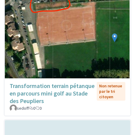
Transformation terrain pétanque
Non retenue
par le tri
en parcours mini golf au Stade
citoyen
des Peupliers
sedoff
0
0