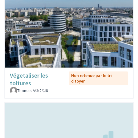
Végetaliser les
Non retenue par le tri
citoyen
toitures
Thomas A
2
8