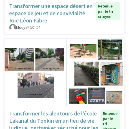
Transformer une espace désert en
Retenue
par le tri
espace de jeu et de convivialité
citoyen
Rue Léon Fabre
Mouyal
0
4
Transformer les alentours de l’école
Retenue
par le
Lakanal du Tonkin en un lieu de vie
tri
ludique, partagé et sécurisé pour les
citoyen