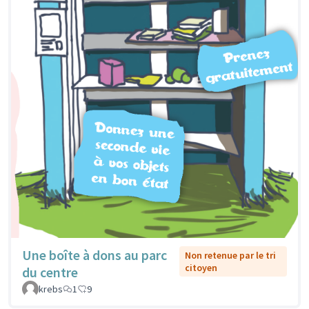
Une boîte à dons au parc
Non retenue par le tri
citoyen
du centre
krebs
1
9