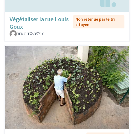
Végétaliser la rue Louis
Non retenue par le tri
citoyen
Goux
BENOIT
3
10