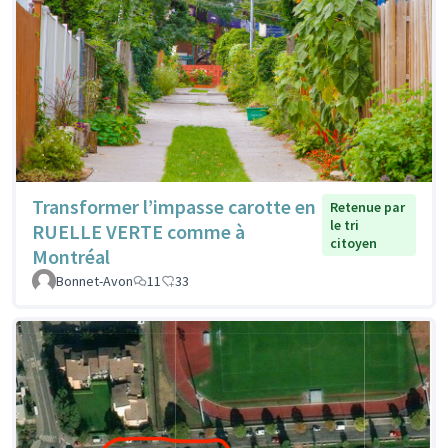
Transformer l’impasse carotte en
Retenue par
le tri
RUELLE VERTE comme à
citoyen
Montréal
Bonnet-Avon
11
33