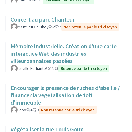
2Bech
0
11
Retenue par le tri citoyen
Concert au parc Chanteur
Matthieu Gauthey
2
7
Non retenue par le tri citoyen
Mémoire industrielle. Création d’une carte
interactive Web des industries
villeurbannaises passées
La ville Edifiante
1
3
Retenue par le tri citoyen
Encourager la presence de ruches d'abeille /
financer la vegetalisation de toit
d'immeuble
Labo
4
9
Non retenue par le tri citoyen
Végétaliser la rue Louis Goux