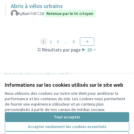
Abris à vélos urbains
Kyllian
6
18
Retenue par le tri citoyen
1
2
3
…
8
Résultats par page :
25
Voir toutes les propositions retirées
Informations sur les cookies utilisés sur le site web
Nous utilisons des cookies sur notre site Web pour améliorer la
Conditions d'utilisation
performance et les contenus du site. Les cookies nous permettent
Paramètres des cookies
de fournir une expérience utilisateur et un contenu plus
Participez Villeurbanne sur X
Participez Villeurbanne sur Facebook
Participez Villeurbanne sur Instagram
Participez Villeurbanne sur YouTube
personnalisés à partir de nos canaux de médias sociaux.
(Lien externe)
(Lien externe)
(Lien externe)
(Lien externe)
Tout accepter
Accepter seulement les cookies essentiels
Licence Cre
(Lien extern