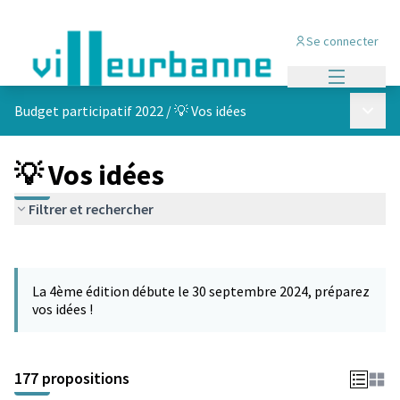
Se connecter
Menu princi
Menu p
Budget participatif 2022
/
💡 Vos idées
💡 Vos idées
Filtrer et rechercher
Passer la carte
Leaflet
|
©
OpenStreetMap
contributors
L'élément suivant est une carte qui présente les éléments de cet
+
La 4ème édition débute le 30 septembre 2024, préparez
−
vos idées !
177 propositions