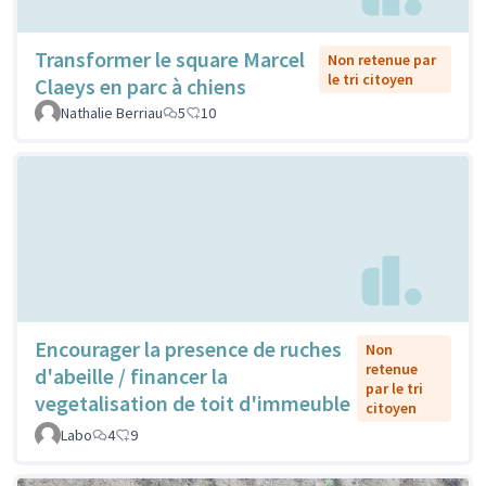
Transformer le square Marcel
Non retenue par
le tri citoyen
Claeys en parc à chiens
Nathalie Berriau
5
10
Encourager la presence de ruches
Non
retenue
d'abeille / financer la
par le tri
vegetalisation de toit d'immeuble
citoyen
Labo
4
9