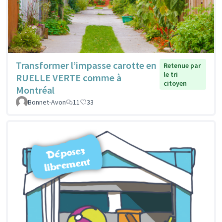
Transformer l’impasse carotte en
Retenue par
le tri
RUELLE VERTE comme à
citoyen
Montréal
Bonnet-Avon
11
33