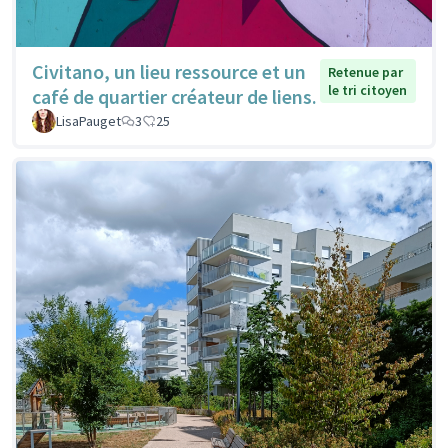
Civitano, un lieu ressource et un
Retenue par
le tri citoyen
café de quartier créateur de liens.
LisaPauget
3
25