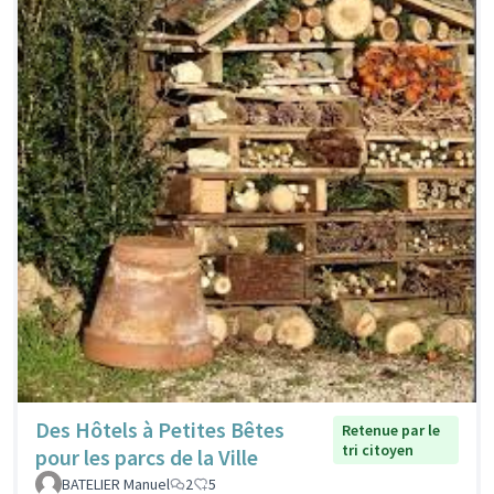
Des Hôtels à Petites Bêtes
Retenue par le
tri citoyen
pour les parcs de la Ville
BATELIER Manuel
2
5