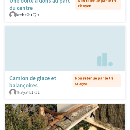
Une boîte à dons au parc
Non retenue par le tri
citoyen
du centre
krebs
1
9
Camion de glace et
Non retenue par le tri
citoyen
balançoires
Thalya
1
2