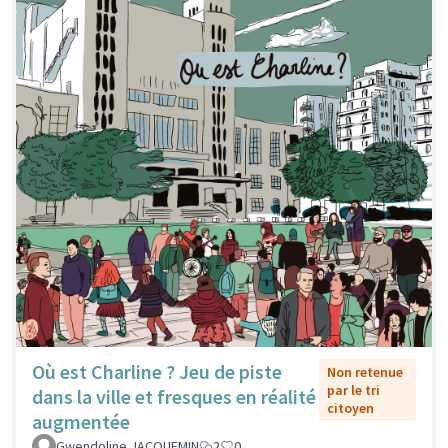
Où est Charline ? Jeu de piste
Non retenue
par le tri
dans la ville et fresques en réalité
citoyen
augmentée
Gwendoline JACQUEMIN
2
0