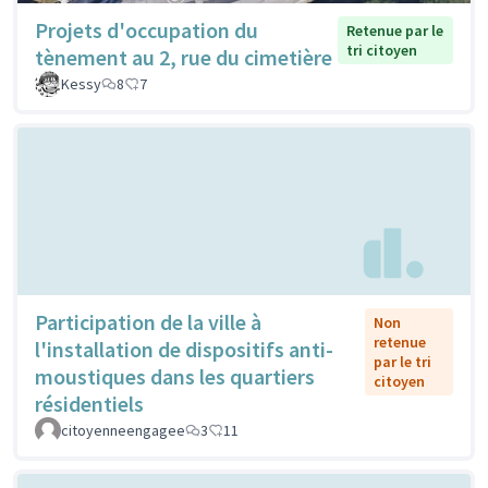
Projets d'occupation du
Retenue par le
tri citoyen
tènement au 2, rue du cimetière
Kessy
8
7
Participation de la ville à
Non
retenue
l'installation de dispositifs anti-
par le tri
moustiques dans les quartiers
citoyen
résidentiels
citoyenneengagee
3
11