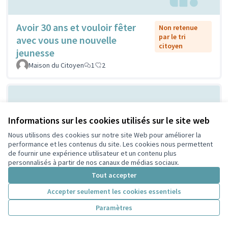
Avoir 30 ans et vouloir fêter
Non retenue
par le tri
avec vous une nouvelle
citoyen
jeunesse
Maison du Citoyen
1
2
Informations sur les cookies utilisés sur le site web
Nous utilisons des cookies sur notre site Web pour améliorer la
performance et les contenus du site. Les cookies nous permettent
de fournir une expérience utilisateur et un contenu plus
personnalisés à partir de nos canaux de médias sociaux.
Vilain grand cône de béton ou
Tout accepter
Non retenue
par le tri
atelier de création et
Accepter seulement les cookies essentiels
citoyen
d'expression ...?
Paramètres
Sylvie Orkisz
2
3