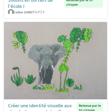
Retenue par le tri
citoyen
l'école !
Celine GAMET
7
7
Créer une identité visuelle aux
Retenue par le
tri citoyen