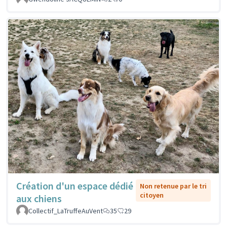
Création d'un espace dédié
Non retenue par le tri
citoyen
aux chiens
Collectif_LaTruffeAuVent
35
29