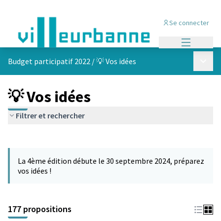
Se connecter
Menu princi
Menu p
Budget participatif 2022
/
💡 Vos idées
💡 Vos idées
Filtrer et rechercher
Passer la carte
Leaflet
|
©
OpenStreetMap
contributors
L'élément suivant est une carte qui présente les éléments de cet
+
La 4ème édition débute le 30 septembre 2024, préparez
−
vos idées !
177 propositions