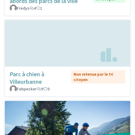
abords des parcs de la ville
Fredys
4
1
Parc à chien à
Non retenue par le tri
citoyen
Villeurbanne
Febpecker
9
9