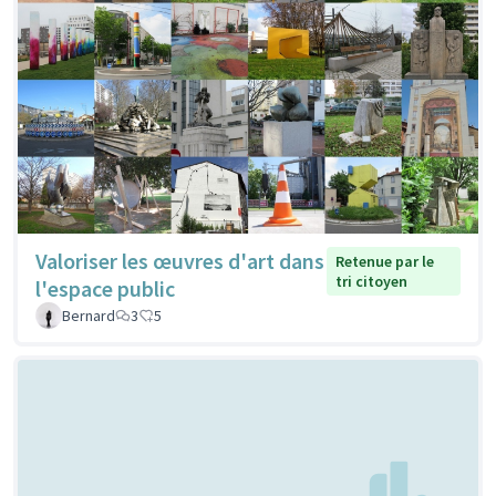
Valoriser les œuvres d'art dans
Retenue par le
tri citoyen
l'espace public
Bernard
3
5