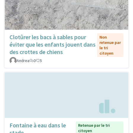
Clotûrer les bacs à sables pour
Non
retenue par
éviter que les enfants jouent dans
le tri
des crottes de chiens
citoyen
Andrea
0
5
Fontaine à eau dans le
Retenue par le tri
citoyen
stade