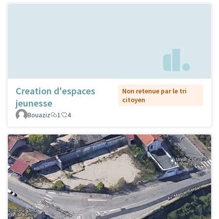
Creation d'espaces
Non retenue par le tri
citoyen
jeunesse
Bouaziz
1
4