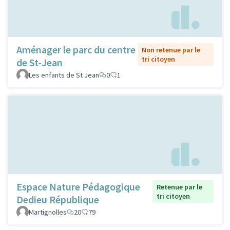
Aménager le parc du centre
Non retenue par le
tri citoyen
de St-Jean
Les enfants de St Jean
0
1
Espace Nature Pédagogique
Retenue par le
tri citoyen
Dedieu République
Martignolles
20
79