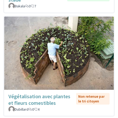
Bakala
0
7
Végétalisation avec plantes
Non retenue par
le tri citoyen
et fleurs comestibles
Dubillard
0
4