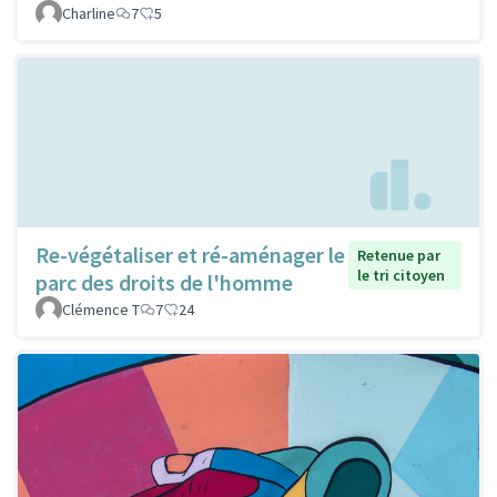
Charline
7
5
Re-végétaliser et ré-aménager le
Retenue par
le tri citoyen
parc des droits de l'homme
Clémence T
7
24