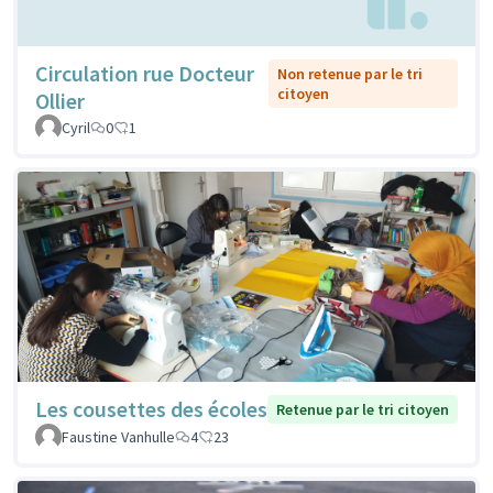
Circulation rue Docteur
Non retenue par le tri
citoyen
Ollier
Cyril
0
1
Les cousettes des écoles
Retenue par le tri citoyen
Faustine Vanhulle
4
23