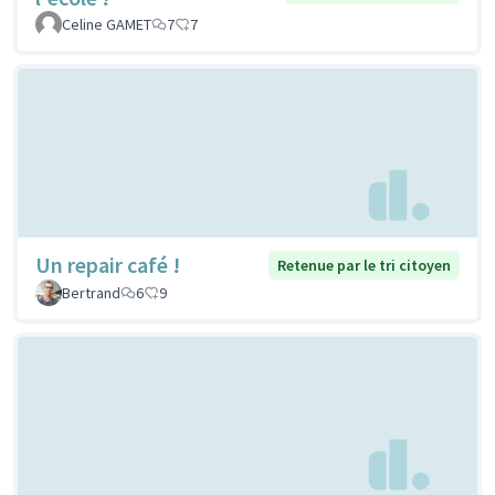
Celine GAMET
7
7
Un repair café !
Retenue par le tri citoyen
Bertrand
6
9