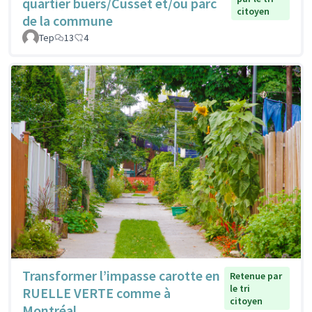
quartier buers/Cusset et/ou parc
citoyen
de la commune
Tep
13
4
Transformer l’impasse carotte en
Retenue par
le tri
RUELLE VERTE comme à
citoyen
Montréal