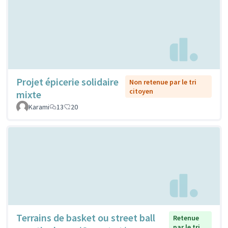
Projet épicerie solidaire
Non retenue par le tri
citoyen
mixte
Karami
13
20
Terrains de basket ou street ball
Retenue
par le tri