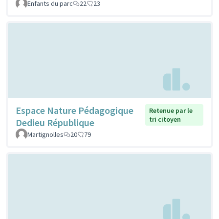
Enfants du parc
22
23
Espace Nature Pédagogique
Retenue par le
tri citoyen
Dedieu République
Martignolles
20
79