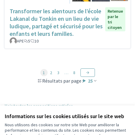
Transformer les alentours de l’école
Retenue
par le
Lakanal du Tonkin en un lieu de vie
tri
ludique, partagé et sécurisé pour les
citoyen
enfants et leurs familles.
APE
5
10
1
2
3
…
8
Résultats par page :
25
Voir toutes les propositions retirées
Informations sur les cookies utilisés sur le site web
Nous utilisons des cookies sur notre site Web pour améliorer la
Conditions d'utilisation
performance et les contenus du site. Les cookies nous permettent
Paramètres des cookies