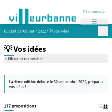
Se connecter
Menu princi
Menu p
Budget participatif 2022
/
💡 Vos idées
💡 Vos idées
Filtrer et rechercher
Passer la carte
Leaflet
|
©
OpenStreetMap
contributors
L'élément suivant est une carte qui présente les éléments de cet
+
La 4ème édition débute le 30 septembre 2024, préparez
−
vos idées !
177 propositions