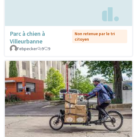
Parc à chien à
Non retenue par le tri
citoyen
Villeurbanne
Febpecker
9
9