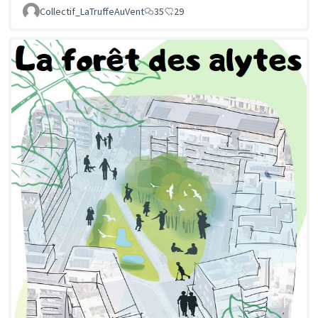
Collectif_LaTruffeAuVent
35
29