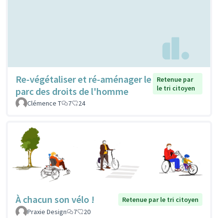
Re-végétaliser et ré-aménager le
Retenue par
le tri citoyen
parc des droits de l'homme
Clémence T
7
24
À chacun son vélo !
Retenue par le tri citoyen
Praxie Design
7
20