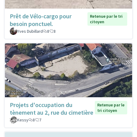
Prêt de Vélo-cargo pour
Retenue par le tri
citoyen
besoin ponctuel.
Yves Dubillard
8
8
Projets d'occupation du
Retenue par le
tri citoyen
tènement au 2, rue du cimetière
Kessy
8
7