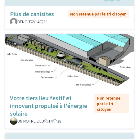
Plus de canisites
Non retenue par le tri citoyen
BENOIT
14
11
Votre tiers lieu festif et
Non retenue
par le tri
innovant propulsé à l'énergie
citoyen
solaire
UN NOTRE LIEU
14
38