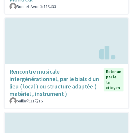
Bonnet-Avon
11
33
Rencontre musicale
Retenue
par le
intergénérationnel, par le biais d un
tri
lieu ( local ) ou structure adaptée (
citoyen
matériel , instrument )
paille
11
16