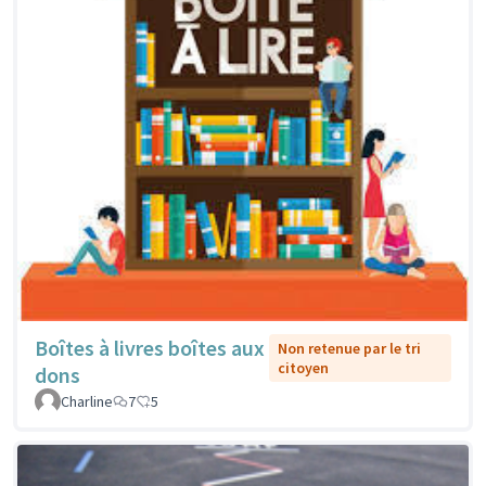
Boîtes à livres boîtes aux
Non retenue par le tri
citoyen
dons
Charline
7
5