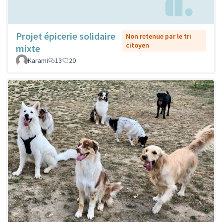
Projet épicerie solidaire
Non retenue par le tri
citoyen
mixte
Karami
13
20