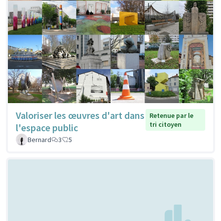
Valoriser les œuvres d'art dans
Retenue par le
tri citoyen
l'espace public
Bernard
3
5