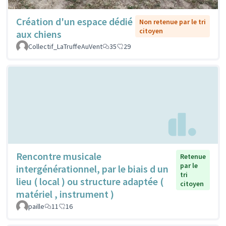
Création d'un espace dédié
Non retenue par le tri
citoyen
aux chiens
Collectif_LaTruffeAuVent
35
29
Rencontre musicale
Retenue
par le
intergénérationnel, par le biais d un
tri
lieu ( local ) ou structure adaptée (
citoyen
matériel , instrument )
paille
11
16