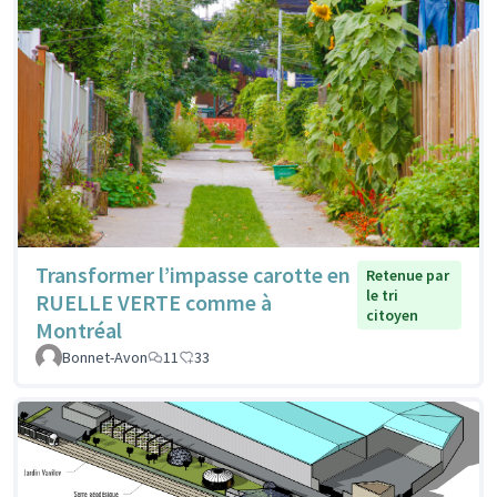
Transformer l’impasse carotte en
Retenue par
le tri
RUELLE VERTE comme à
citoyen
Montréal
Bonnet-Avon
11
33