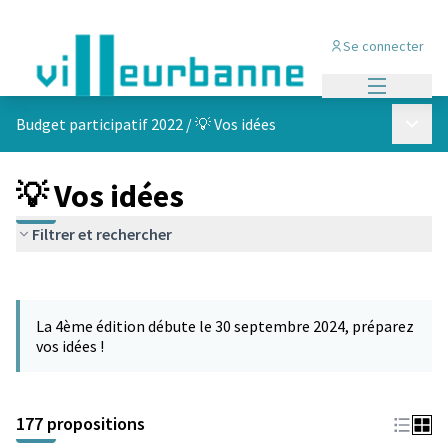
Se connecter
Menu princi
Menu p
Budget participatif 2022
/
💡 Vos idées
💡 Vos idées
Filtrer et rechercher
Passer la carte
Leaflet
|
©
OpenStreetMap
contributors
L'élément suivant est une carte qui présente les éléments de cet
+
La 4ème édition débute le 30 septembre 2024, préparez
−
vos idées !
177 propositions