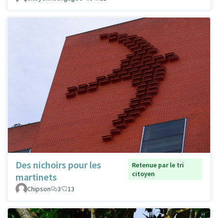
Des nichoirs pour les
Retenue par le tri
citoyen
martinets
Chipson
3
13