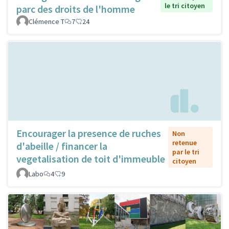
le tri citoyen
parc des droits de l'homme
Clémence T
7
24
Encourager la presence de ruches
Non
retenue
d'abeille / financer la
par le tri
vegetalisation de toit d'immeuble
citoyen
Labo
4
9