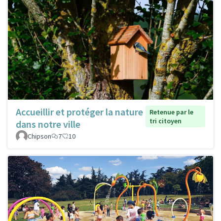
Accueillir et protéger la nature
Retenue par le
tri citoyen
dans notre ville
Chipson
7
10