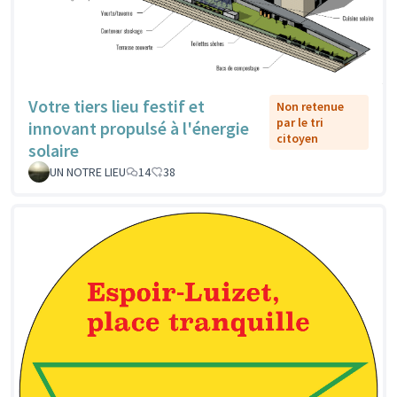
Votre tiers lieu festif et
Non retenue
par le tri
innovant propulsé à l'énergie
citoyen
solaire
UN NOTRE LIEU
14
38