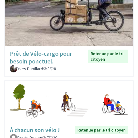
Prêt de Vélo-cargo pour
Retenue par le tri
citoyen
besoin ponctuel.
Yves Dubillard
8
8
À chacun son vélo !
Retenue par le tri citoyen
Praxie Design
7
20