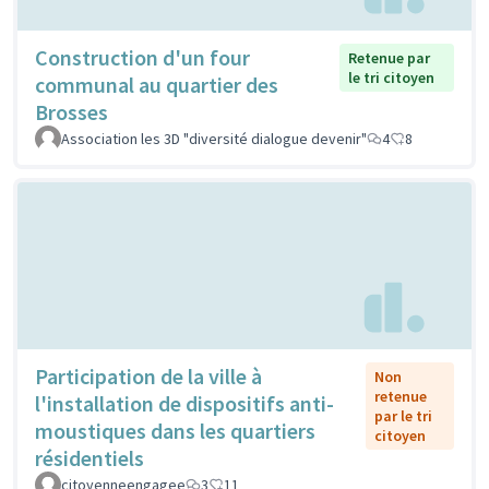
Construction d'un four
Retenue par
le tri citoyen
communal au quartier des
Brosses
Association les 3D "diversité dialogue devenir"
4
8
Participation de la ville à
Non
retenue
l'installation de dispositifs anti-
par le tri
moustiques dans les quartiers
citoyen
résidentiels
citoyenneengagee
3
11