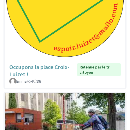
Occupons la place Croix-
Retenue par le tri
citoyen
Luizet !
Emma
4
36