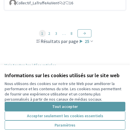
Collectif_LaTruffeAuVent
2
16
1
2
3
…
8
Résultats par page :
25
Voir toutes les idées retirées
Informations sur les cookies utilisés sur le site web
Nous utilisons des cookies sur notre site Web pour améliorer la
Conditions d'utilisation
performance et les contenus du site. Les cookies nous permettent
Paramètres des cookies
de fournir une expérience utilisateur et un contenu plus
Participez Villeurbanne sur X
Participez Villeurbanne sur Facebook
Participez Villeurbanne sur Instagram
Participez Villeurbanne sur YouTube
personnalisés à partir de nos canaux de médias sociaux.
(Lien externe)
(Lien externe)
(Lien externe)
(Lien externe)
Tout accepter
Accepter seulement les cookies essentiels
Licence Cre
(Lien extern
Paramètres
(Lien externe)
Site réalisé grâce au
logiciel libre Decidim
.