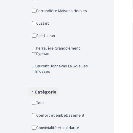
Ferrandière Maisons Neuves
Cusset
Saint-Jean
Perralière Grandclément
Cyprian
Laurent Bonnevay La Soie Les
Brosses
Catégorie
Tout
Confort et embellissement
Convivialité et solidarité