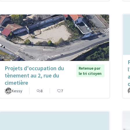
P
Projets d'occupation du
Retenue par
l
le tri citoyen
tènement au 2, rue du
cimetière
Kessy
8
7