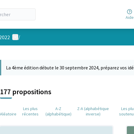
Aide
Menu utilisateur
 2022
/
 la carte
 suivant est une carte qui présente les éléments de cette page comm
La 4ème édition débute le 30 septembre 2024, préparez vos idé
177 propositions
Les plus
A-Z
Z-A (alphabétique
Les pl
Aléatoire
récentes
(alphabétique)
inverse)
soutenu