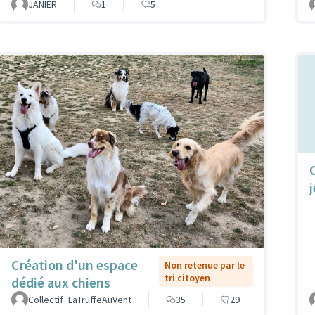
JANIER
1
5
Création d'un espace
Non retenue par le
tri citoyen
dédié aux chiens
Collectif_LaTruffeAuVent
35
29