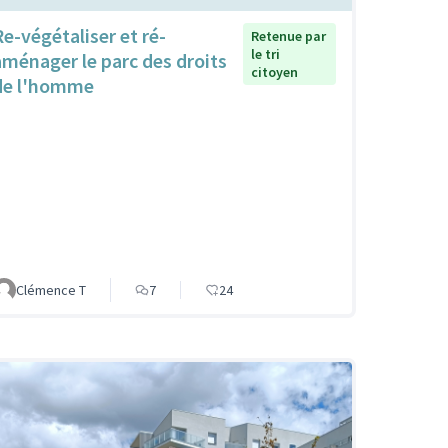
Re-végétaliser et ré-
Retenue par
le tri
aménager le parc des droits
citoyen
de l'homme
Clémence T
7
24