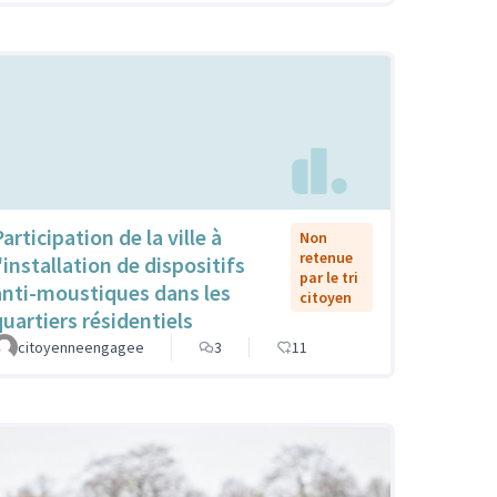
articipation de la ville à
Non
retenue
'installation de dispositifs
par le tri
anti-moustiques dans les
citoyen
quartiers résidentiels
citoyenneengagee
3
11