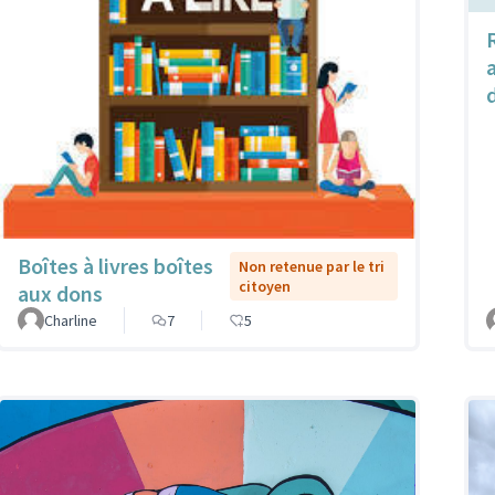
Boîtes à livres boîtes
Non retenue par le tri
citoyen
aux dons
Charline
7
5