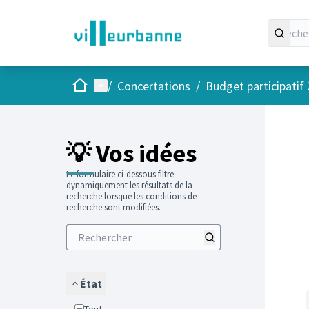
Accueil
Menu principal
/
Concertations
/
Budget participatif
Passer
L'élément
+
−
💡 Vos idées
Le formulaire ci-dessous filtre
dynamiquement les résultats de la
recherche lorsque les conditions de
recherche sont modifiées.
État