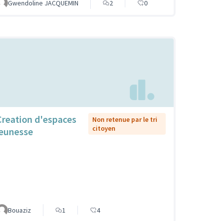
Gwendoline JACQUEMIN
2
0
Creation d'espaces
Non retenue par le tri
citoyen
jeunesse
Bouaziz
1
4