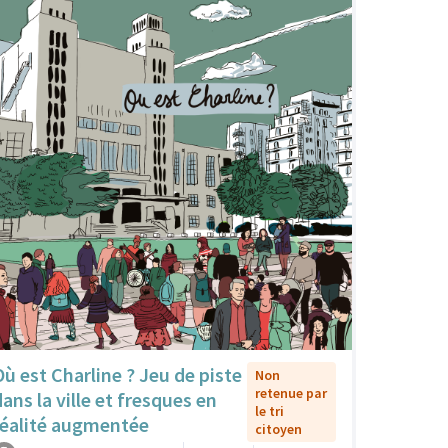
Où est Charline ? Jeu de piste
Non
retenue par
dans la ville et fresques en
le tri
réalité augmentée
citoyen