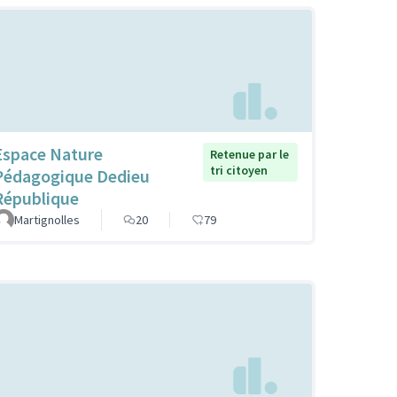
Espace Nature
Retenue par le
tri citoyen
Pédagogique Dedieu
République
Martignolles
20
79