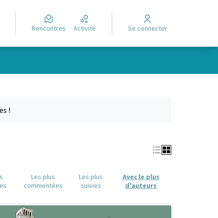
Rencontres
Activité
Se connecter
Leaflet
|
©
OpenStreetMap
contributors
e des points de carte. L'élément peut être utilisé avec un lecteur
es !
us
Les plus
Les plus
Avec le plus
es
commentées
suivies
d'auteurs