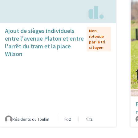
Ajout de sièges individuels
Non
retenue
entre l'avenue Platon et entre
par le tri
l'arrêt du tram et la place
citoyen
Wilson
Résidents du Tonkin
2
2