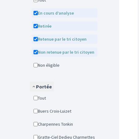
Tout
En cours d’analyse
Retirée
Retenue par le tri citoyen
Non retenue par le tri citoyen
Non éligible
Portée
Tout
Buers Croix-Luizet
Charpennes Tonkin
Gratte-Ciel Dedieu Charmettes