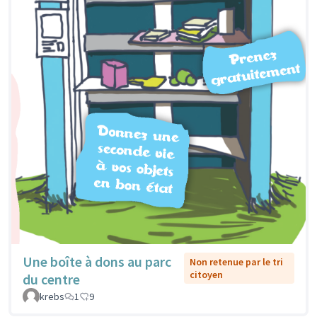
Une boîte à dons au parc
Non retenue par le tri
citoyen
du centre
krebs
1
9