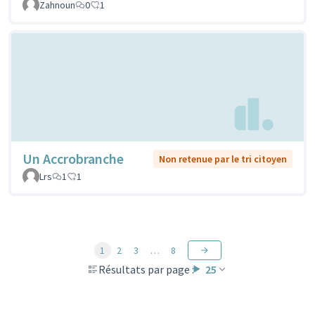
Zahnoun
0
1
Un Accrobranche
Non retenue par le tri citoyen
Lrs
1
1
1
2
3
…
8
Résultats par page :
25