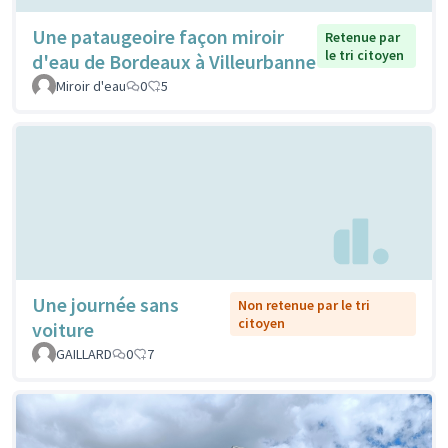
Une pataugeoire façon miroir
Retenue par
le tri citoyen
d'eau de Bordeaux à Villeurbanne
Miroir d'eau
0
5
Une journée sans
Non retenue par le tri
citoyen
voiture
GAILLARD
0
7