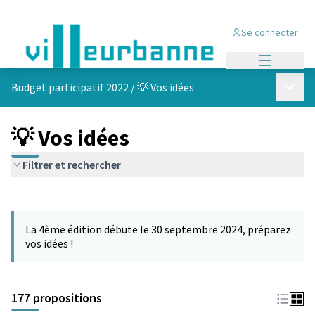
Se connecter
Menu princi
Menu p
Budget participatif 2022
/
💡 Vos idées
💡 Vos idées
Filtrer et rechercher
Passer la carte
Leaflet
|
©
OpenStreetMap
contributors
L'élément suivant est une carte qui présente les éléments de cet
+
La 4ème édition débute le 30 septembre 2024, préparez
−
vos idées !
177 propositions