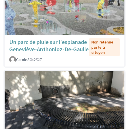
Un parc de pluie sur l'esplanade
Non retenue
par le tri
Geneviève-Anthonioz-De-Gaulle
citoyen
CaroleS
2
7