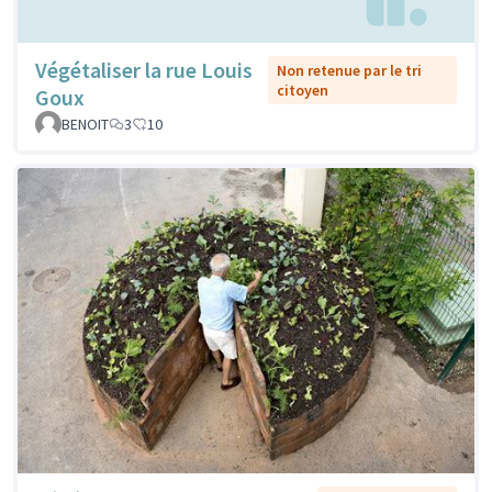
Végétaliser la rue Louis
Non retenue par le tri
citoyen
Goux
BENOIT
3
10