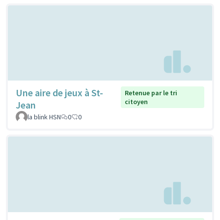
Une aire de jeux à St-
Retenue par le tri
citoyen
Jean
la blink HSN
0
0