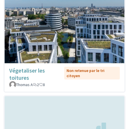
Végetaliser les
Non retenue par le tri
citoyen
toitures
Thomas A
2
8