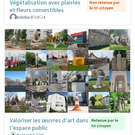
Végétalisation avec plantes
Non retenue par
le tri citoyen
et fleurs comestibles
Dubillard
0
4
Valoriser les œuvres d'art dans
Retenue par le
tri citoyen
l'espace public
Bernard
3
5