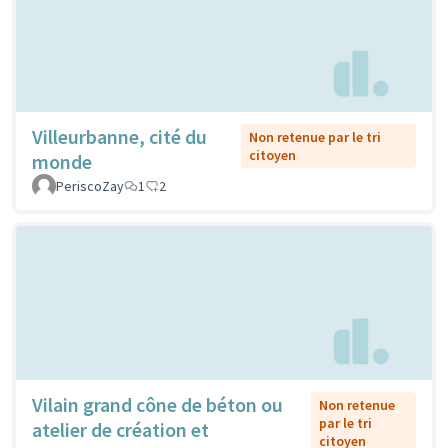
Villeurbanne, cité du
Non retenue par le tri
citoyen
monde
PeriscoZay
1
2
Vilain grand cône de béton ou
Non retenue
par le tri
atelier de création et
citoyen