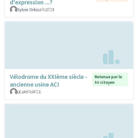
d'expression ...?
Sylvie Orkisz
2
3
Vélodrome du XXIème siècle -
Retenue par le
tri citoyen
ancienne usine ACI
LEJAY
0
1