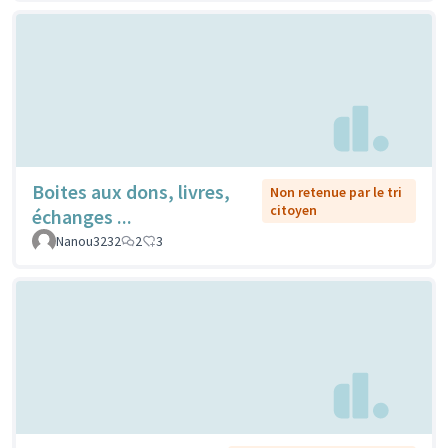
Boites aux dons, livres,
Non retenue par le tri
citoyen
échanges ...
Nanou3232
2
3