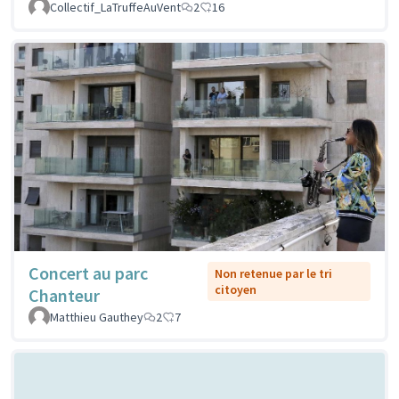
Collectif_LaTruffeAuVent
2
16
Concert au parc
Non retenue par le tri
citoyen
Chanteur
Matthieu Gauthey
2
7