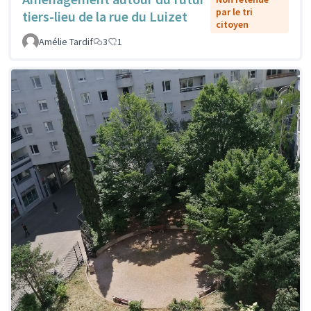
par le tri
tiers-lieu de la rue du Luizet
citoyen
Amélie Tardif
3
1