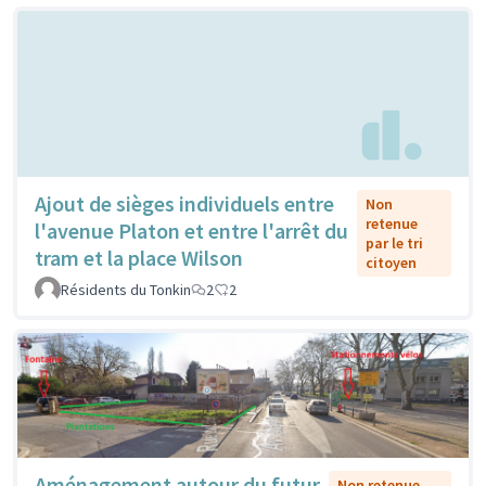
Ajout de sièges individuels entre
Non
retenue
l'avenue Platon et entre l'arrêt du
par le tri
tram et la place Wilson
citoyen
Résidents du Tonkin
2
2
Aménagement autour du futur
Non retenue