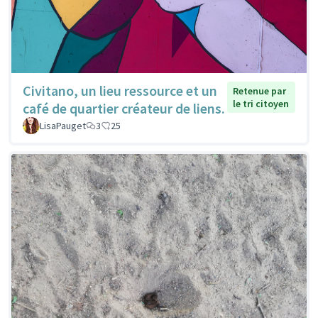
Civitano, un lieu ressource et un
Retenue par
le tri citoyen
café de quartier créateur de liens.
LisaPauget
3
25