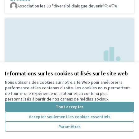
Association les 3D "diversité dialogue devenir"
4
8
Creation d'espaces
Informations sur les cookies utilisés sur le site web
Non retenue par le tri
citoyen
jeunesse
Nous utilisons des cookies sur notre site Web pour améliorer la
performance et les contenus du site. Les cookies nous permettent
Bouaziz
1
4
de fournir une expérience utilisateur et un contenu plus
personnalisés à partir de nos canaux de médias sociaux.
Tout accepter
Accepter seulement les cookies essentiels
Paramètres