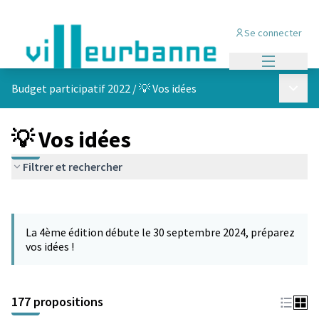
Se connecter
Menu princi
Menu p
Budget participatif 2022
/
💡 Vos idées
💡 Vos idées
Filtrer et rechercher
Passer la carte
Leaflet
|
©
OpenStreetMap
contributors
L'élément suivant est une carte qui présente les éléments de cet
+
La 4ème édition débute le 30 septembre 2024, préparez
−
vos idées !
177 propositions