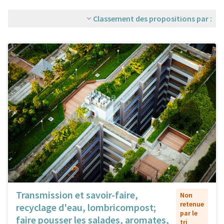
Classement des propositions par :
Transmission et savoir-faire,
Non
retenue
recyclage d'eau, lombricompost;
par le
faire pousser les salades, aromates,
tri