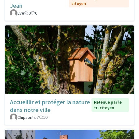
citoyen
Jean
Eve
0
0
Accueillir et protéger la nature
Retenue par le
tri citoyen
dans notre ville
Chipson
7
10