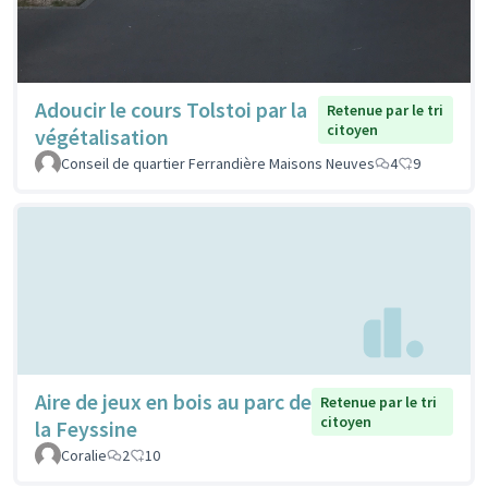
Adoucir le cours Tolstoi par la
Retenue par le tri
citoyen
végétalisation
Conseil de quartier Ferrandière Maisons Neuves
4
9
Aire de jeux en bois au parc de
Retenue par le tri
citoyen
la Feyssine
Coralie
2
10