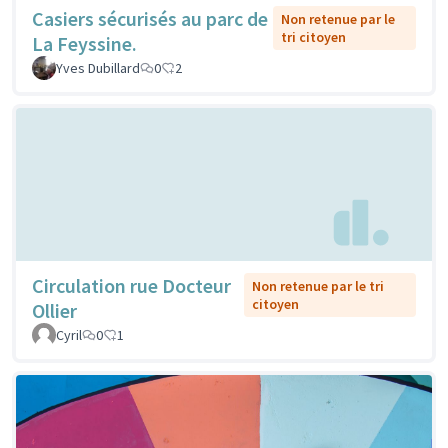
Casiers sécurisés au parc de
Non retenue par le
tri citoyen
La Feyssine.
Yves Dubillard
0
2
Circulation rue Docteur
Non retenue par le tri
citoyen
Ollier
Cyril
0
1