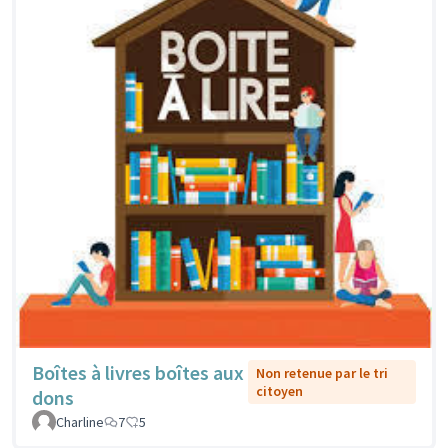
Boîtes à livres boîtes aux
Non retenue par le tri
citoyen
dons
Charline
7
5