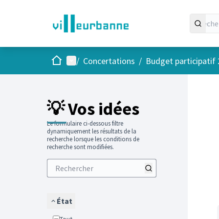
Accueil
Menu principal
/
Concertations
/
Budget participatif
Passer
L'élément
+
−
💡 Vos idées
Le formulaire ci-dessous filtre
dynamiquement les résultats de la
recherche lorsque les conditions de
recherche sont modifiées.
État