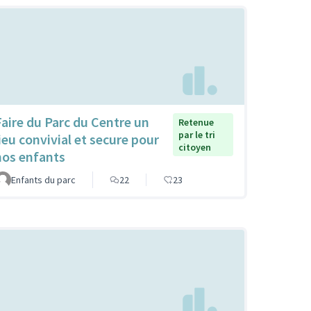
Faire du Parc du Centre un
Retenue
par le tri
lieu convivial et secure pour
citoyen
nos enfants
Enfants du parc
22
23