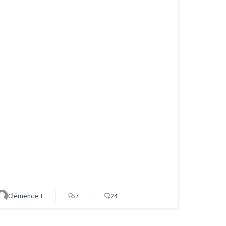
Clémence T
7
24