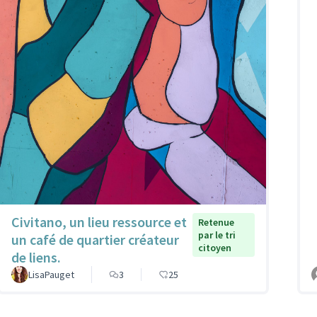
Civitano, un lieu ressource et
Retenue
par le tri
un café de quartier créateur
citoyen
de liens.
LisaPauget
3
25