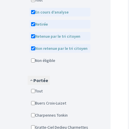
Tout
En cours d’analyse
Retirée
Retenue par le tri citoyen
Non retenue par le tri citoyen
Non éligible
Portée
Tout
Buers Croix-Luizet
Charpennes Tonkin
Gratte-Ciel Dedieu Charmettes