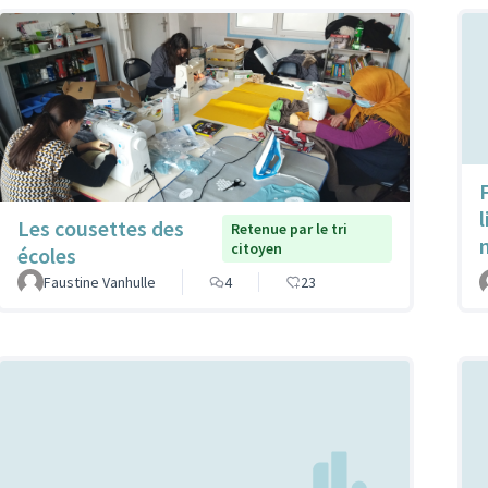
Les cousettes des
Retenue par le tri
citoyen
écoles
Faustine Vanhulle
4
23