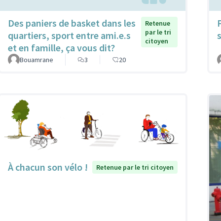
Des paniers de basket dans les
Retenue
par le tri
quartiers, sport entre ami.e.s
citoyen
et en famille, ça vous dit?
Bouamrane
3
20
À chacun son vélo !
Retenue par le tri citoyen