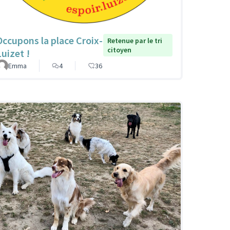
Occupons la place Croix-
Retenue par le tri
citoyen
Luizet !
Emma
4
36