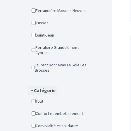
Ferrandière Maisons Neuves
Cusset
Saint-Jean
Perralière Grandclément
Cyprian
Laurent Bonnevay La Soie Les
Brosses
Catégorie
Tout
Confort et embellissement
Convivialité et solidarité