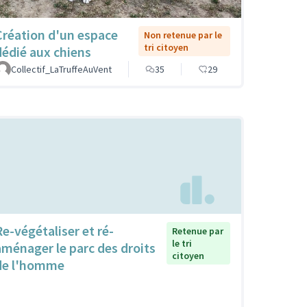
Création d'un espace
Non retenue par le
tri citoyen
dédié aux chiens
Collectif_LaTruffeAuVent
35
29
Re-végétaliser et ré-
Retenue par
le tri
aménager le parc des droits
citoyen
de l'homme