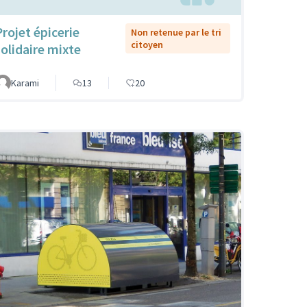
Projet épicerie
Non retenue par le tri
citoyen
solidaire mixte
Karami
13
20