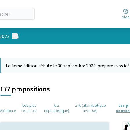
Aide
Menu utilisateur
 2022
/
 la carte
 suivant est une carte qui présente les éléments de cette page comm
La 4ème édition débute le 30 septembre 2024, préparez vos idé
177 propositions
Les plus
A-Z
Z-A (alphabétique
Les p
Aléatoire
récentes
(alphabétique)
inverse)
souten