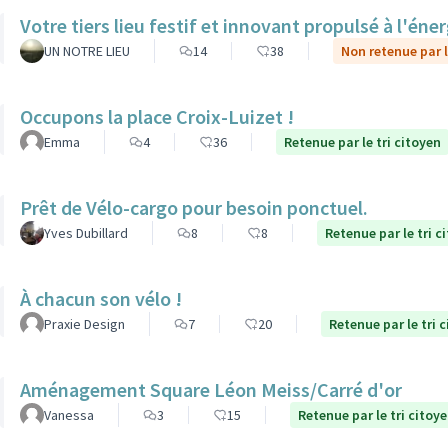
Votre tiers lieu festif et innovant propulsé à l'éner
UN NOTRE LIEU
14
38
Non retenue par l
Occupons la place Croix-Luizet !
Emma
4
36
Retenue par le tri citoyen
Prêt de Vélo-cargo pour besoin ponctuel.
Yves Dubillard
8
8
Retenue par le tri c
À chacun son vélo !
Praxie Design
7
20
Retenue par le tri 
Aménagement Square Léon Meiss/Carré d'or
Vanessa
3
15
Retenue par le tri citoy