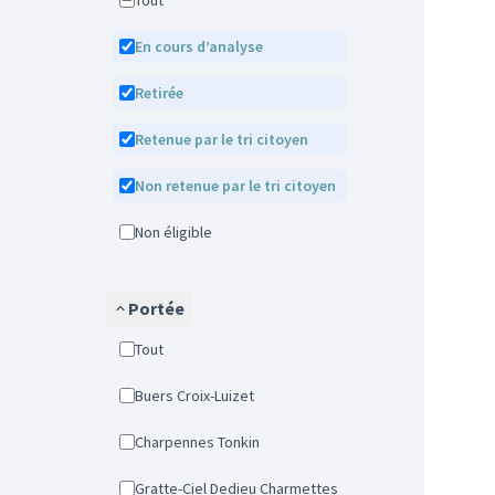
Tout
En cours d’analyse
Retirée
Retenue par le tri citoyen
Non retenue par le tri citoyen
Non éligible
Portée
Tout
Buers Croix-Luizet
Charpennes Tonkin
Gratte-Ciel Dedieu Charmettes