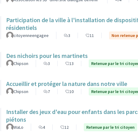
Participation de la ville à l'installation de dispos
résidentiels
citoyenneengagee
3
11
Non retenue pa
Des nichoirs pour les martinets
Chipson
3
13
Retenue par le tri citoye
Accueillir et protéger la nature dans notre ville
Chipson
7
10
Retenue par le tri citoye
Installer des jeux d'eau pour enfants dans les par
piétons
WaLo
4
12
Retenue par le tri citoyen