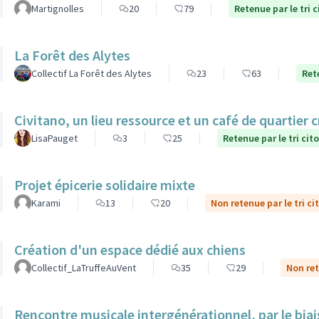
Martignolles
20
79
Retenue par le tri 
La Forêt des Alytes
Collectif La Forêt des Alytes
23
63
Ret
Civitano, un lieu ressource et un café de quartier c
LisaPauget
3
25
Retenue par le tri cit
Projet épicerie solidaire mixte
Karami
13
20
Non retenue par le tri ci
Création d'un espace dédié aux chiens
Collectif_LaTruffeAuVent
35
29
Non ret
Rencontre musicale intergénérationnel, par le biais