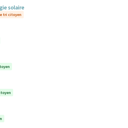
gie solaire
e tri citoyen
itoyen
citoyen
en