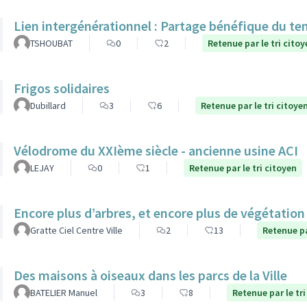
Lien intergénérationnel : Partage bénéfique du te
TSHOUBAT
0
2
Retenue par le tri citoy
Frigos solidaires
Dubillard
3
6
Retenue par le tri citoye
Vélodrome du XXIème siècle - ancienne usine ACI
LEJAY
0
1
Retenue par le tri citoyen
Encore plus d’arbres, et encore plus de végétatio
Gratte Ciel Centre Ville
2
13
Retenue pa
Des maisons à oiseaux dans les parcs de la Ville
BATELIER Manuel
3
8
Retenue par le tri