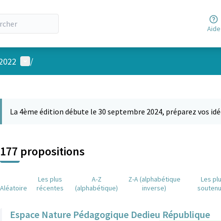
Aide
Menu utilisateur
 2022
/
 la carte
 suivant est une carte qui présente les éléments de cette page comm
La 4ème édition débute le 30 septembre 2024, préparez vos idé
177 propositions
Les plus
A-Z
Z-A (alphabétique
Les pl
Aléatoire
récentes
(alphabétique)
inverse)
souten
Espace Nature Pédagogique Dedieu République