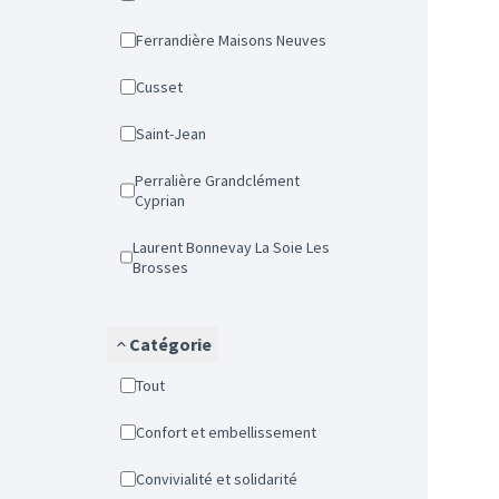
Ferrandière Maisons Neuves
Cusset
Saint-Jean
Perralière Grandclément
Cyprian
Laurent Bonnevay La Soie Les
Brosses
Catégorie
Tout
Confort et embellissement
Convivialité et solidarité