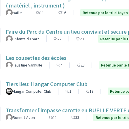
( matériel , instrument )
paille
11
16
Retenue par le tri citoyen
Faire du Parc du Centre un lieu convivial et secure
Enfants du parc
22
23
Retenue par le t
Les cousettes des écoles
Faustine Vanhulle
4
23
Retenue par le t
Tiers lieu: Hangar Computer Club
Hangar Computer Club
1
18
Retenue pa
Transformer l’impasse carotte en RUELLE VERTE
Bonnet-Avon
11
33
Retenue par le tri 