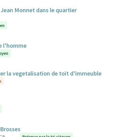
e Jean Monnet dans le quartier
yen
de l'homme
toyen
cer la vegetalisation de toit d'immeuble
n
 Brosses
8
Retenue par le tri citoyen