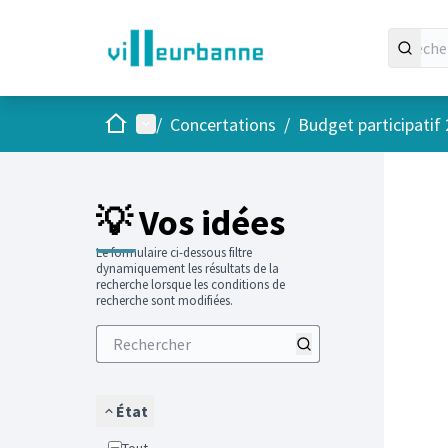
Accueil
Menu principal
/
Concertations
/
Budget participatif
Passer
L'élément
+
−
💡 Vos idées
Le formulaire ci-dessous filtre
dynamiquement les résultats de la
recherche lorsque les conditions de
recherche sont modifiées.
État