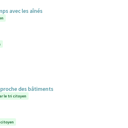
mps avec les aînés
en
n
n proche des bâtiments
r le tri citoyen
 citoyen