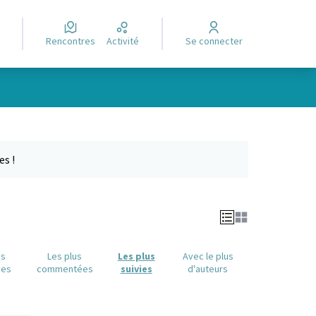
Rencontres
Activité
Se connecter
Leaflet
|
©
OpenStreetMap
contributors
e des points de carte. L'élément peut être utilisé avec un lecteur
es !
us
Les plus
Les plus
Avec le plus
ues
commentées
suivies
d'auteurs