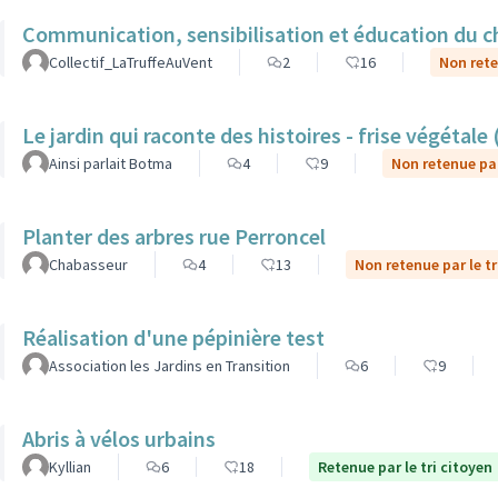
Communication, sensibilisation et éducation du ch
Collectif_LaTruffeAuVent
2
16
Non rete
Le jardin qui raconte des histoires - frise végétale
Ainsi parlait Botma
4
9
Non retenue par
Planter des arbres rue Perroncel
Chabasseur
4
13
Non retenue par le tr
Réalisation d'une pépinière test
Association les Jardins en Transition
6
9
Abris à vélos urbains
Kyllian
6
18
Retenue par le tri citoyen