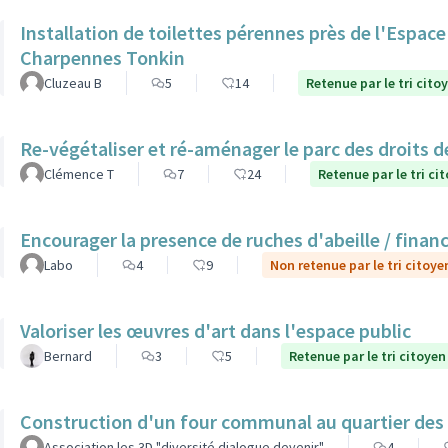
Installation de toilettes pérennes près de l'Espac
Charpennes Tonkin
Cluzeau B
5
14
Retenue par le tri cito
Re-végétaliser et ré-aménager le parc des droits 
Clémence T
7
24
Retenue par le tri ci
Encourager la presence de ruches d'abeille / finan
Labo
4
9
Non retenue par le tri citoye
Valoriser les œuvres d'art dans l'espace public
Bernard
3
5
Retenue par le tri citoyen
Construction d'un four communal au quartier des
Association les 3D "diversité dialogue devenir"
4