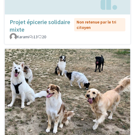
Projet épicerie solidaire
Non retenue par le tri
citoyen
mixte
Karami
13
20