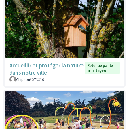
Accueillir et protéger la nature
Retenue par le
tri citoyen
dans notre ville
Chipson
7
10