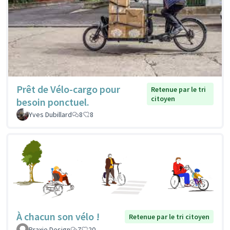
Prêt de Vélo-cargo pour
Retenue par le tri
citoyen
besoin ponctuel.
Yves Dubillard
8
8
À chacun son vélo !
Retenue par le tri citoyen
Praxie Design
7
20