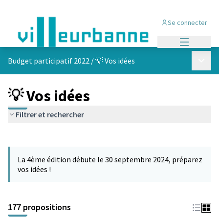
Se connecter
Menu princi
Menu p
Budget participatif 2022
/
💡 Vos idées
💡 Vos idées
Filtrer et rechercher
Passer la carte
Leaflet
|
©
OpenStreetMap
contributors
L'élément suivant est une carte qui présente les éléments de cet
+
La 4ème édition débute le 30 septembre 2024, préparez
−
vos idées !
177 propositions