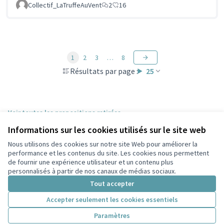
Collectif_LaTruffeAuVent
2
16
1
2
3
…
8
Résultats par page :
25
Voir toutes les propositions retirées
Informations sur les cookies utilisés sur le site web
Nous utilisons des cookies sur notre site Web pour améliorer la
Conditions d'utilisation
performance et les contenus du site. Les cookies nous permettent
Paramètres des cookies
de fournir une expérience utilisateur et un contenu plus
Participez Villeurbanne sur X
Participez Villeurbanne sur Facebook
Participez Villeurbanne sur Instagram
Participez Villeurbanne sur YouTube
personnalisés à partir de nos canaux de médias sociaux.
(Lien externe)
(Lien externe)
(Lien externe)
(Lien externe)
Tout accepter
Accepter seulement les cookies essentiels
Licence Cre
(Lien extern
Paramètres
(Lien externe)
Site réalisé grâce au
logiciel libre Decidim
.