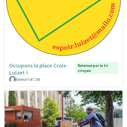
Occupons la place Croix-
Retenue par le tri
citoyen
Luizet !
Emma
4
36