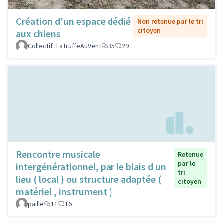
Création d'un espace dédié
Non retenue par le tri
citoyen
aux chiens
Collectif_LaTruffeAuVent
35
29
Rencontre musicale
Retenue
par le
intergénérationnel, par le biais d un
tri
lieu ( local ) ou structure adaptée (
citoyen
matériel , instrument )
paille
11
16