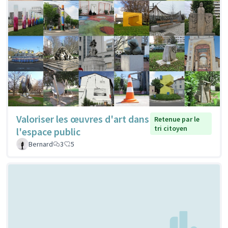
Valoriser les œuvres d'art dans
Retenue par le
tri citoyen
l'espace public
Bernard
3
5