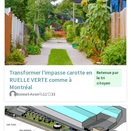
Transformer l’impasse carotte en
Retenue par
le tri
RUELLE VERTE comme à
citoyen
Montréal
Bonnet-Avon
11
33