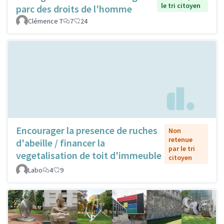
le tri citoyen
parc des droits de l'homme
Clémence T
7
24
Encourager la presence de ruches
Non
retenue
d'abeille / financer la
par le tri
vegetalisation de toit d'immeuble
citoyen
Labo
4
9