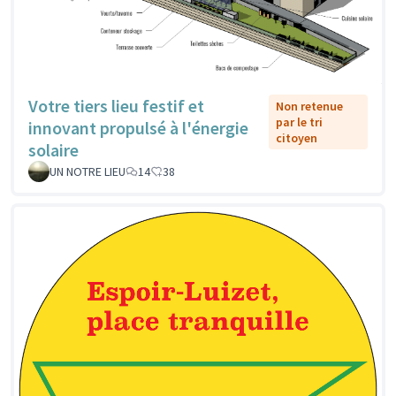
Votre tiers lieu festif et
Non retenue
par le tri
innovant propulsé à l'énergie
citoyen
solaire
UN NOTRE LIEU
14
38