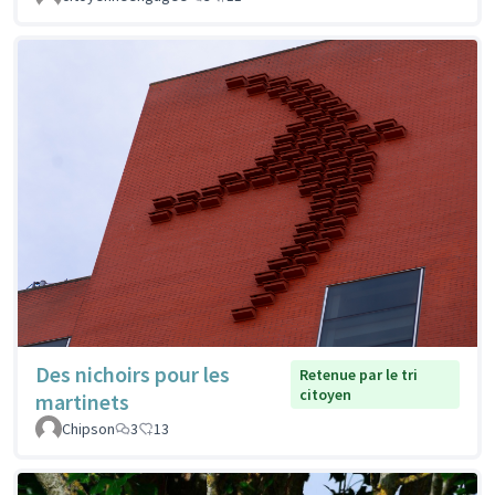
Des nichoirs pour les
Retenue par le tri
citoyen
martinets
Chipson
3
13