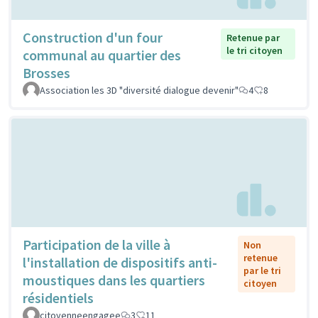
Construction d'un four
Retenue par
le tri citoyen
communal au quartier des
Brosses
Association les 3D "diversité dialogue devenir"
4
8
Participation de la ville à
Non
retenue
l'installation de dispositifs anti-
par le tri
moustiques dans les quartiers
citoyen
résidentiels
citoyenneengagee
3
11