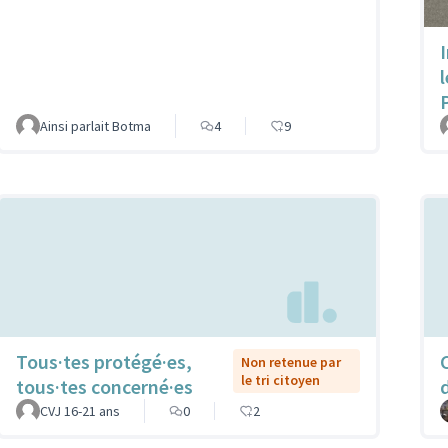
Ainsi parlait Botma
4
9
Tous·tes protégé·es,
Non retenue par
le tri citoyen
tous·tes concerné·es
CVJ 16-21 ans
0
2