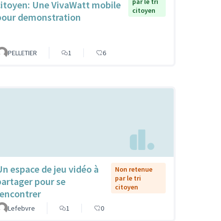
par le tri
citoyen: Une VivaWatt mobile
citoyen
pour demonstration
PELLETIER
1
6
Un espace de jeu vidéo à
Non retenue
par le tri
partager pour se
citoyen
rencontrer
Lefebvre
1
0