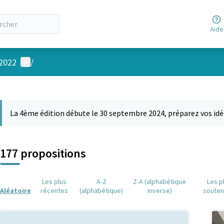
Aide
Menu utilisateur
 2022
/
 la carte
 suivant est une carte qui présente les éléments de cette page comm
La 4ème édition débute le 30 septembre 2024, préparez vos idé
177 propositions
Les plus
A-Z
Z-A (alphabétique
Les p
Aléatoire
récentes
(alphabétique)
inverse)
soute