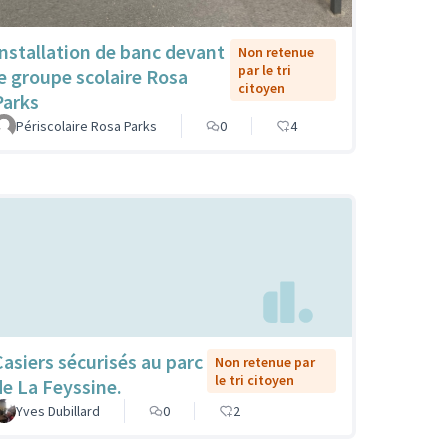
Installation de banc devant
Non retenue
par le tri
le groupe scolaire Rosa
citoyen
Parks
Périscolaire Rosa Parks
0
4
Casiers sécurisés au parc
Non retenue par
le tri citoyen
de La Feyssine.
Yves Dubillard
0
2