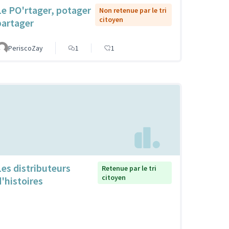
Le PO'rtager, potager
Non retenue par le tri
citoyen
partager
PeriscoZay
1
1
Les distributeurs
Retenue par le tri
citoyen
d'histoires