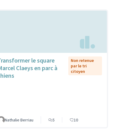
Transformer le square
Non retenue
par le tri
Marcel Claeys en parc à
citoyen
chiens
Nathalie Berriau
5
10