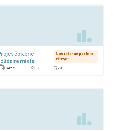
Projet épicerie
Non retenue par le tri
citoyen
solidaire mixte
Karami
13
20