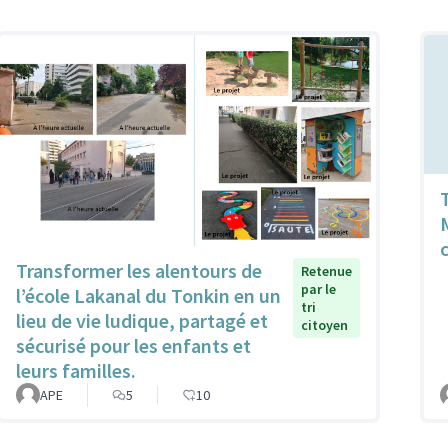
Transformer les alentours de
Retenue
par le
l’école Lakanal du Tonkin en un
tri
lieu de vie ludique, partagé et
citoyen
sécurisé pour les enfants et
leurs familles.
APE
5
10