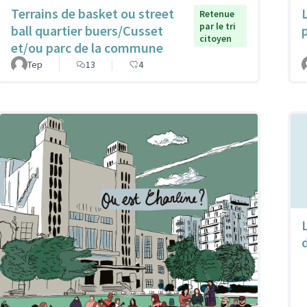
Terrains de basket ou street
Retenue
par le tri
ball quartier buers/Cusset
citoyen
et/ou parc de la commune
Tep
13
4