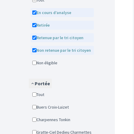
Tout
En cours d’analyse
Retirée
Retenue par le tri citoyen
Non retenue par le tri citoyen
Non éligible
Portée
Tout
Buers Croix-Luizet
Charpennes Tonkin
Gratte-Ciel Dedieu Charmettes