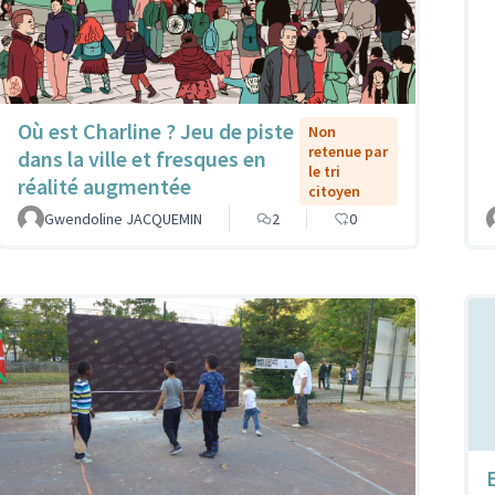
Où est Charline ? Jeu de piste
Non
retenue par
dans la ville et fresques en
le tri
réalité augmentée
citoyen
Gwendoline JACQUEMIN
2
0