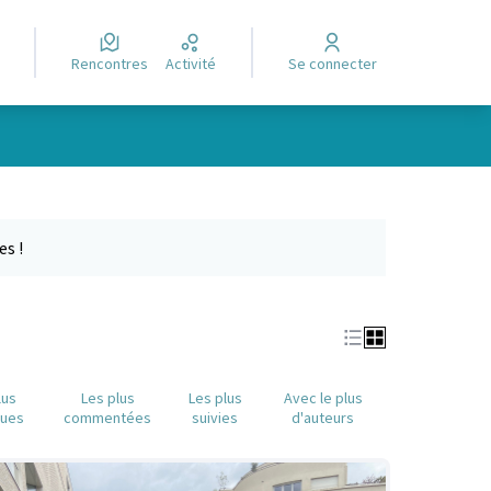
Rencontres
Activité
Se connecter
Leaflet
|
©
OpenStreetMap
contributors
e des points de carte. L'élément peut être utilisé avec un lecteur
es !
lus
Les plus
Les plus
Avec le plus
nues
commentées
suivies
d'auteurs