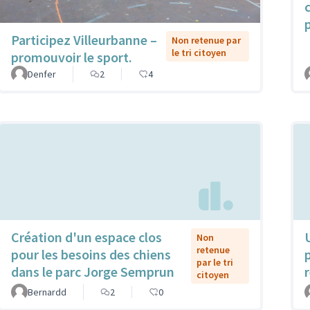
Participez Villeurbanne –
Non retenue par
le tri citoyen
promouvoir le sport.
Denfer
2
4
Création d'un espace clos
Non
retenue
pour les besoins des chiens
par le tri
dans le parc Jorge Semprun
citoyen
Bernardd
2
0