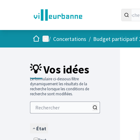
Accueil
Menu principal
/
Concertations
/
Budget participatif
Passer
L'élément
+
−
💡 Vos idées
Le formulaire ci-dessous filtre
dynamiquement les résultats de la
recherche lorsque les conditions de
recherche sont modifiées.
État