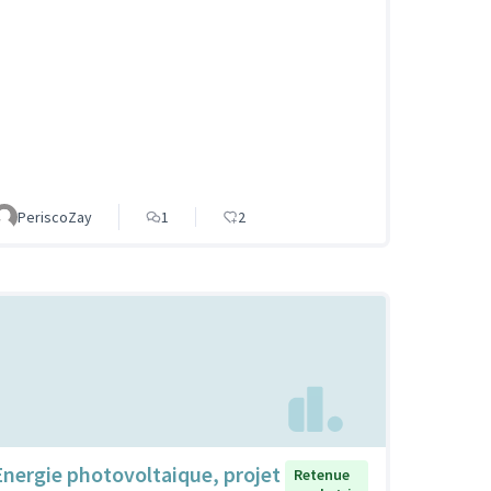
PeriscoZay
1
2
Energie photovoltaique, projet
Retenue