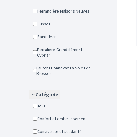
Ferrandière Maisons Neuves
Cusset
Saint-Jean
Perralière Grandclément
Cyprian
Laurent Bonnevay La Soie Les
Brosses
Catégorie
Tout
Confort et embellissement
Convivialité et solidarité