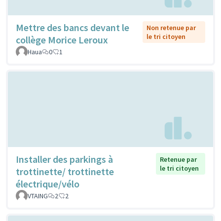
Mettre des bancs devant le
Non retenue par
le tri citoyen
collège Morice Leroux
Haua
0
1
Installer des parkings à
Retenue par
le tri citoyen
trottinette/ trottinette
électrique/vélo
VTAING
2
2