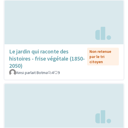
Le jardin qui raconte des
Non retenue
par le tri
histoires - frise végétale (1850-
citoyen
2050)
Ainsi parlait Botma
4
9