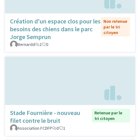
Création d'un espace clos pour les
Non retenue
par le tri
besoins des chiens dans le parc
citoyen
Jorge Semprun
Bernardd
2
0
Stade Fournière - nouveau
Retenue par le
tri citoyen
filet contre le bruit
Association FCDFP
0
1