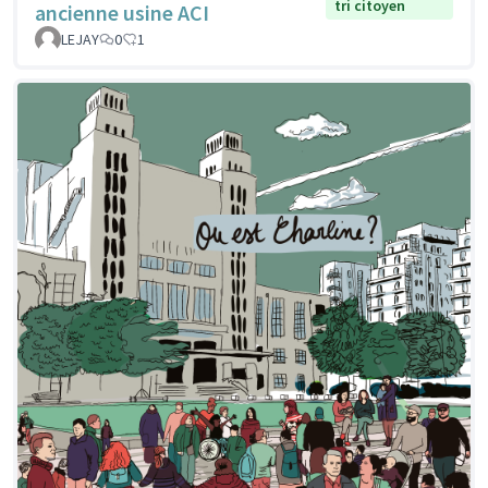
tri citoyen
ancienne usine ACI
LEJAY
0
1