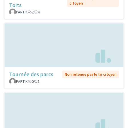
citoyen
Toits
PART K
2
4
Tournée des parcs
Non retenue par le tri citoyen
PART K
0
1