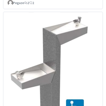
Pegaze
2
2