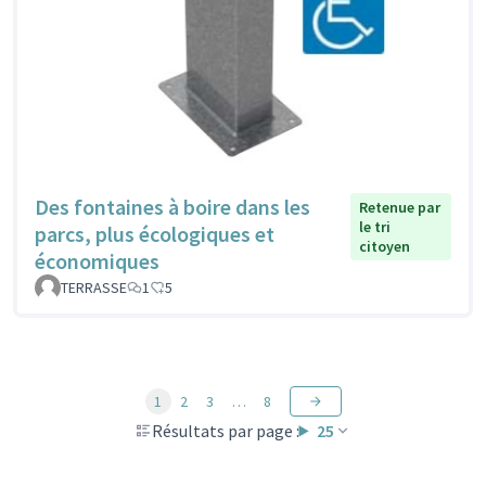
Des fontaines à boire dans les
Retenue par
le tri
parcs, plus écologiques et
citoyen
économiques
TERRASSE
1
5
1
2
3
…
8
Résultats par page :
25