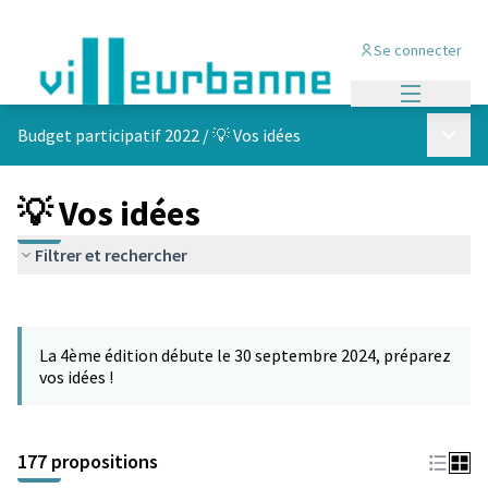
Se connecter
Menu princi
Menu p
Budget participatif 2022
/
💡 Vos idées
💡 Vos idées
Filtrer et rechercher
Passer la carte
Leaflet
|
©
OpenStreetMap
contributors
L'élément suivant est une carte qui présente les éléments de cet
+
La 4ème édition débute le 30 septembre 2024, préparez
−
vos idées !
177 propositions