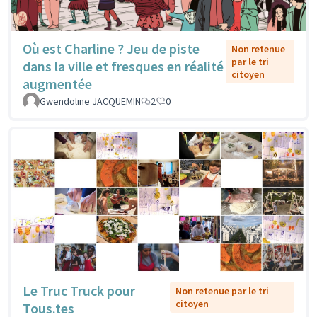
Où est Charline ? Jeu de piste
Non retenue
par le tri
dans la ville et fresques en réalité
citoyen
augmentée
Gwendoline JACQUEMIN
2
0
Le Truc Truck pour
Non retenue par le tri
citoyen
Tous.tes