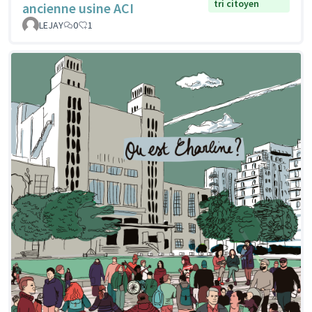
tri citoyen
ancienne usine ACI
LEJAY
0
1