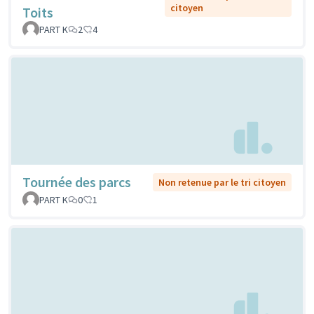
citoyen
Toits
PART K
2
4
Tournée des parcs
Non retenue par le tri citoyen
PART K
0
1