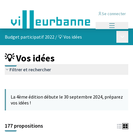
Se connecter
Menu princi
Menu p
Budget participatif 2022
/
💡 Vos idées
💡 Vos idées
Filtrer et rechercher
Passer la carte
Leaflet
|
©
OpenStreetMap
contributors
L'élément suivant est une carte qui présente les éléments de cet
+
La 4ème édition débute le 30 septembre 2024, préparez
−
vos idées !
177 propositions