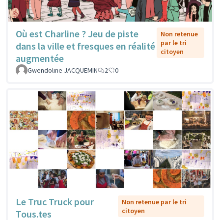
Où est Charline ? Jeu de piste
Non retenue
par le tri
dans la ville et fresques en réalité
citoyen
augmentée
Gwendoline JACQUEMIN
2
0
Le Truc Truck pour
Non retenue par le tri
citoyen
Tous.tes