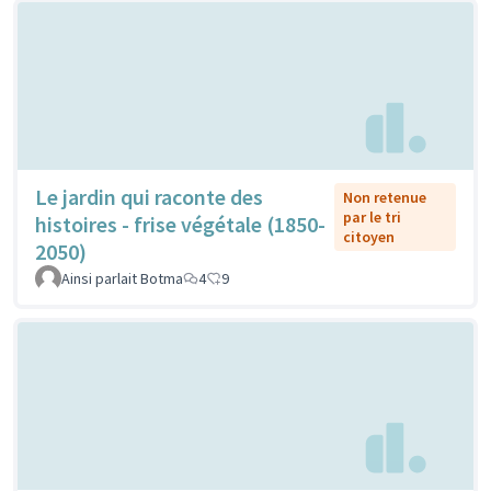
Le jardin qui raconte des
Non retenue
par le tri
histoires - frise végétale (1850-
citoyen
2050)
Ainsi parlait Botma
4
9