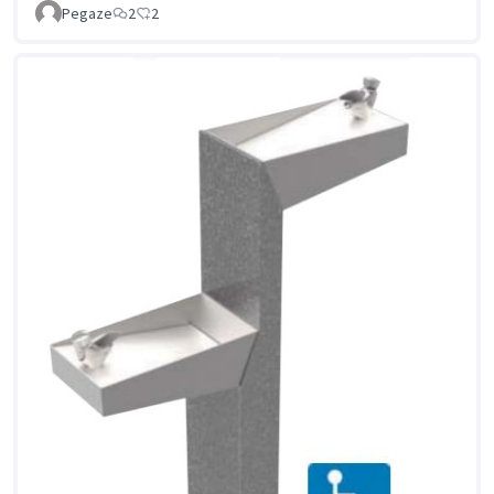
Pegaze
2
2