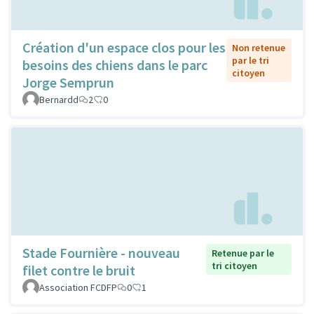
Création d'un espace clos pour les
Non retenue
par le tri
besoins des chiens dans le parc
citoyen
Jorge Semprun
Bernardd
2
0
Stade Fournière - nouveau
Retenue par le
tri citoyen
filet contre le bruit
Association FCDFP
0
1