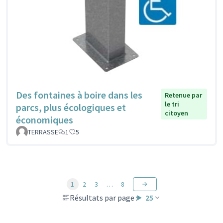
Des fontaines à boire dans les
Retenue par
le tri
parcs, plus écologiques et
citoyen
économiques
TERRASSE
1
5
1
2
3
…
8
Résultats par page :
25