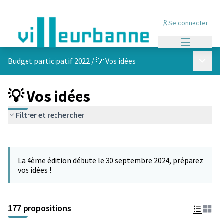
Se connecter
Menu princi
Menu p
Budget participatif 2022
/
💡 Vos idées
💡 Vos idées
Filtrer et rechercher
Passer la carte
Leaflet
|
©
OpenStreetMap
contributors
L'élément suivant est une carte qui présente les éléments de cet
+
La 4ème édition débute le 30 septembre 2024, préparez
−
vos idées !
177 propositions