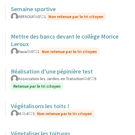
Semaine sportive
ARFAOUI
0
1
Non retenue par le tri citoyen
Mettre des bancs devant le collège Morice
Leroux
Haua
0
1
Non retenue par le tri citoyen
Réalisation d'une pépinière test
Association les Jardins en Transition
6
9
Retenue par le tri citoyen
Végétalisons les toits !
M.
4
3
Non retenue par le tri citoyen
Végetaliser les toitures