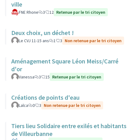
ville
FNE Rhone
3
12
Retenue par le tri citoyen
Deux choix, un déchet !
Le CVJ 11-15 ans
1
3
Non retenue par le tri citoyen
Aménagement Square Léon Meiss/Carré
d'or
Vanessa
3
15
Retenue par le tri citoyen
Créations de points d'eau
Lalca
0
3
Non retenue par le tri citoyen
Tiers lieu Solidaire entre exilés et habitants
de Villeurbanne