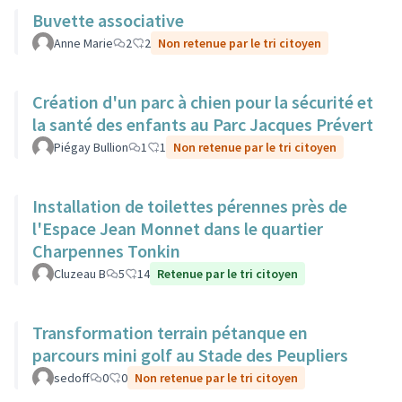
Buvette associative
Anne Marie
2
2
Non retenue par le tri citoyen
Création d'un parc à chien pour la sécurité et
la santé des enfants au Parc Jacques Prévert
Piégay Bullion
1
1
Non retenue par le tri citoyen
Installation de toilettes pérennes près de
l'Espace Jean Monnet dans le quartier
Charpennes Tonkin
Cluzeau B
5
14
Retenue par le tri citoyen
Transformation terrain pétanque en
parcours mini golf au Stade des Peupliers
sedoff
0
0
Non retenue par le tri citoyen