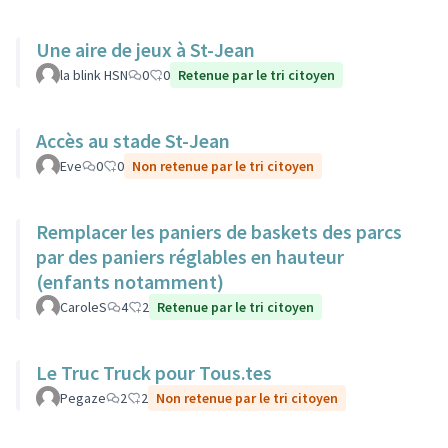
Une aire de jeux à St-Jean
la blink HSN
0
0
Retenue par le tri citoyen
Accès au stade St-Jean
Eve
0
0
Non retenue par le tri citoyen
Remplacer les paniers de baskets des parcs
par des paniers réglables en hauteur
(enfants notamment)
CaroleS
4
2
Retenue par le tri citoyen
Le Truc Truck pour Tous.tes
Pegaze
2
2
Non retenue par le tri citoyen