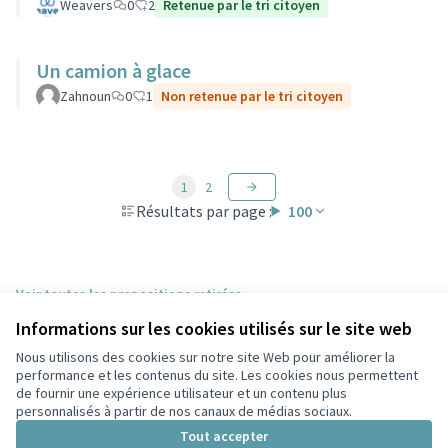
Weavers
0
2
Retenue par le tri citoyen
Un camion à glace
Zahnoun
0
1
Non retenue par le tri citoyen
1
2
Résultats par page :
100
Voir toutes les propositions retirées
Informations sur les cookies utilisés sur le site web
Nous utilisons des cookies sur notre site Web pour améliorer la
Conditions d'utilisation
performance et les contenus du site. Les cookies nous permettent
Paramètres des cookies
de fournir une expérience utilisateur et un contenu plus
Participez Villeurbanne sur X
Participez Villeurbanne sur Facebook
Participez Villeurbanne sur Instagram
Participez Villeurbanne sur YouTube
personnalisés à partir de nos canaux de médias sociaux.
(Lien externe)
(Lien externe)
(Lien externe)
(Lien externe)
Tout accepter