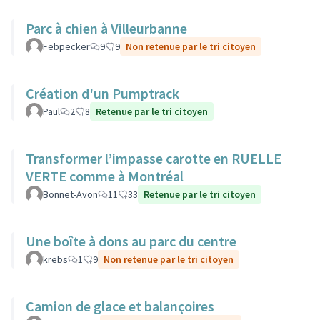
Parc à chien à Villeurbanne
Febpecker
9
9
Non retenue par le tri citoyen
Création d'un Pumptrack
Paul
2
8
Retenue par le tri citoyen
Transformer l’impasse carotte en RUELLE
VERTE comme à Montréal
Bonnet-Avon
11
33
Retenue par le tri citoyen
Une boîte à dons au parc du centre
krebs
1
9
Non retenue par le tri citoyen
Camion de glace et balançoires