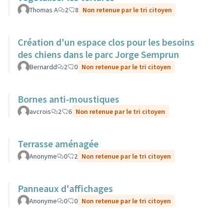
Thomas A
2
8
Non retenue par le tri citoyen
Création d'un espace clos pour les besoins
des chiens dans le parc Jorge Semprun
Bernardd
2
0
Non retenue par le tri citoyen
Bornes anti-moustiques
avcrois
2
6
Non retenue par le tri citoyen
Terrasse aménagée
Anonyme
0
2
Non retenue par le tri citoyen
Panneaux d'affichages
Anonyme
0
0
Non retenue par le tri citoyen