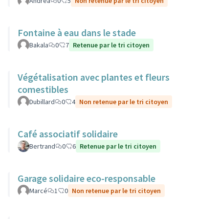
Andrea
0
5
Non retenue par le tri citoyen
Fontaine à eau dans le stade
Bakala
0
7
Retenue par le tri citoyen
Végétalisation avec plantes et fleurs
comestibles
Dubillard
0
4
Non retenue par le tri citoyen
Café associatif solidaire
Bertrand
0
6
Retenue par le tri citoyen
Garage solidaire eco-responsable
Marcé
1
0
Non retenue par le tri citoyen