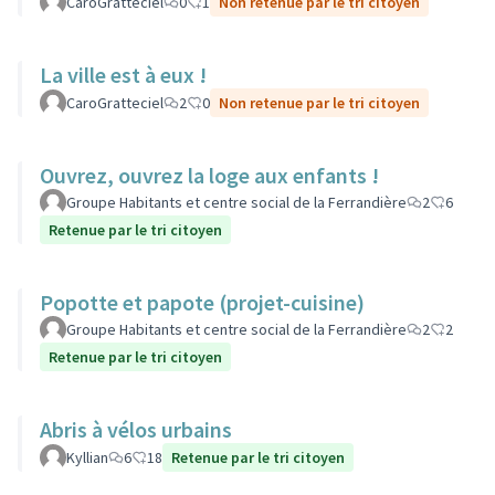
CaroGratteciel
0
1
Non retenue par le tri citoyen
La ville est à eux !
CaroGratteciel
2
0
Non retenue par le tri citoyen
Ouvrez, ouvrez la loge aux enfants !
Groupe Habitants et centre social de la Ferrandière
2
6
Retenue par le tri citoyen
Popotte et papote (projet-cuisine)
Groupe Habitants et centre social de la Ferrandière
2
2
Retenue par le tri citoyen
Abris à vélos urbains
Kyllian
6
18
Retenue par le tri citoyen