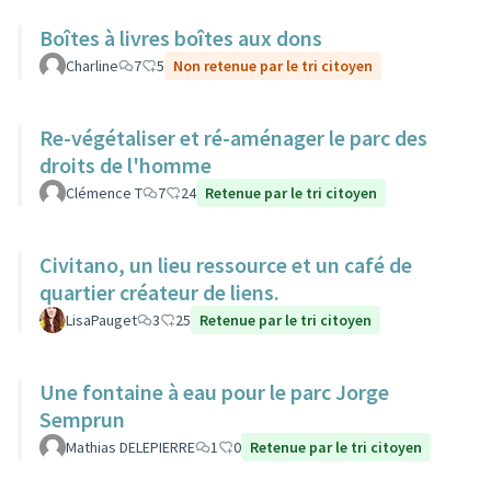
Boîtes à livres boîtes aux dons
Charline
7
5
Non retenue par le tri citoyen
Re-végétaliser et ré-aménager le parc des
droits de l'homme
Clémence T
7
24
Retenue par le tri citoyen
Civitano, un lieu ressource et un café de
quartier créateur de liens.
LisaPauget
3
25
Retenue par le tri citoyen
Une fontaine à eau pour le parc Jorge
Semprun
Mathias DELEPIERRE
1
0
Retenue par le tri citoyen