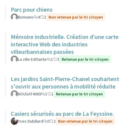
Parc pour chiens
Bonnano
4
2
Non retenue par le tri citoyen
Mémoire industrielle. Création d’une carte
interactive Web des industries
villeurbannaises passées
La ville Edifiante
1
3
Retenue par le tri citoyen
Les jardins Saint-Pierre-Chanel souhaitent
s'ouvrir aux personnes à mobilité réduite
NOUGAT4069
1
1
Retenue par le tri citoyen
Casiers sécurisés au parc de La Feyssine.
Yves Dubillard
0
2
Non retenue par le tri citoyen