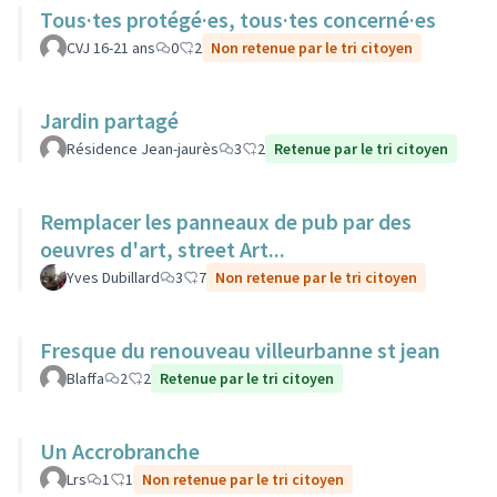
Tous·tes protégé·es, tous·tes concerné·es
CVJ 16-21 ans
0
2
Non retenue par le tri citoyen
Jardin partagé
Résidence Jean-jaurès
3
2
Retenue par le tri citoyen
Remplacer les panneaux de pub par des
oeuvres d'art, street Art...
Yves Dubillard
3
7
Non retenue par le tri citoyen
Fresque du renouveau villeurbanne st jean
Blaffa
2
2
Retenue par le tri citoyen
Un Accrobranche
Lrs
1
1
Non retenue par le tri citoyen