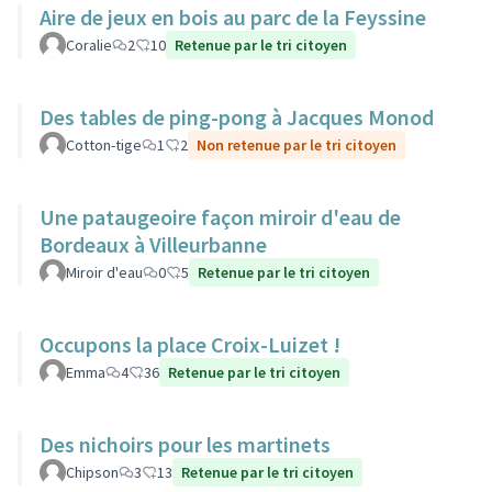
Aire de jeux en bois au parc de la Feyssine
Coralie
2
10
Retenue par le tri citoyen
Des tables de ping-pong à Jacques Monod
Cotton-tige
1
2
Non retenue par le tri citoyen
Une pataugeoire façon miroir d'eau de
Bordeaux à Villeurbanne
Miroir d'eau
0
5
Retenue par le tri citoyen
Occupons la place Croix-Luizet !
Emma
4
36
Retenue par le tri citoyen
Des nichoirs pour les martinets
Chipson
3
13
Retenue par le tri citoyen