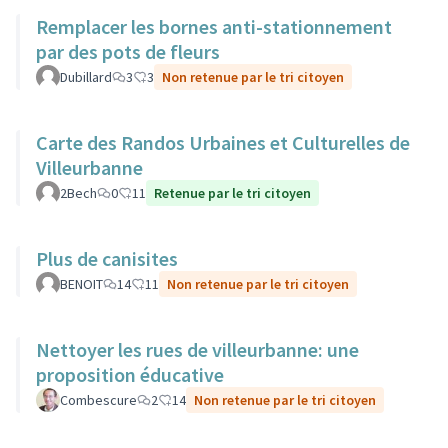
Remplacer les bornes anti-stationnement
par des pots de fleurs
Dubillard
3
3
Non retenue par le tri citoyen
Carte des Randos Urbaines et Culturelles de
Villeurbanne
2Bech
0
11
Retenue par le tri citoyen
Plus de canisites
BENOIT
14
11
Non retenue par le tri citoyen
Nettoyer les rues de villeurbanne: une
proposition éducative
Combescure
2
14
Non retenue par le tri citoyen