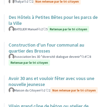
Thalya
1
2
Non retenue par le tri citoyen
Des Hôtels à Petites Bêtes pour les parcs de
la Ville
BATELIER Manuel
2
5
Retenue par le tri citoyen
Construction d'un four communal au
quartier des Brosses
Association les 3D "diversité dialogue devenir"
4
8
Retenue par le tri citoyen
Avoir 30 ans et vouloir fêter avec vous une
nouvelle jeunesse
Maison du Citoyen
1
2
Non retenue par le tri citoyen
Vilain grand cône de béton ou atelier de