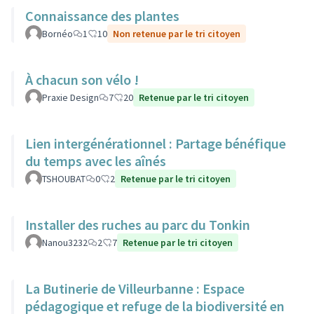
Connaissance des plantes
Bornéo
1
10
Non retenue par le tri citoyen
À chacun son vélo !
Praxie Design
7
20
Retenue par le tri citoyen
Lien intergénérationnel : Partage bénéfique
du temps avec les aînés
TSHOUBAT
0
2
Retenue par le tri citoyen
Installer des ruches au parc du Tonkin
Nanou3232
2
7
Retenue par le tri citoyen
La Butinerie de Villeurbanne : Espace
pédagogique et refuge de la biodiversité en