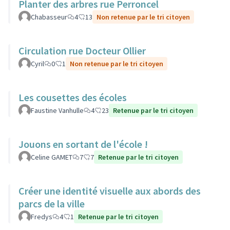
Planter des arbres rue Perroncel
Chabasseur
4
13
Non retenue par le tri citoyen
Circulation rue Docteur Ollier
Cyril
0
1
Non retenue par le tri citoyen
Les cousettes des écoles
Faustine Vanhulle
4
23
Retenue par le tri citoyen
Jouons en sortant de l'école !
Celine GAMET
7
7
Retenue par le tri citoyen
Créer une identité visuelle aux abords des
parcs de la ville
Fredys
4
1
Retenue par le tri citoyen