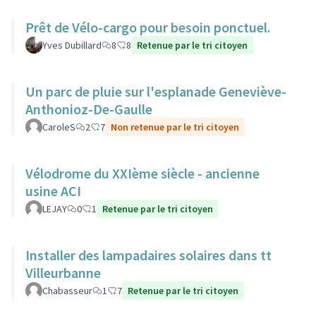
Prêt de Vélo-cargo pour besoin ponctuel.
Yves Dubillard
8
8
Retenue par le tri citoyen
Un parc de pluie sur l'esplanade Geneviève-
Anthonioz-De-Gaulle
CaroleS
2
7
Non retenue par le tri citoyen
Vélodrome du XXIème siècle - ancienne
usine ACI
LEJAY
0
1
Retenue par le tri citoyen
Installer des lampadaires solaires dans tt
Villeurbanne
Chabasseur
1
7
Retenue par le tri citoyen