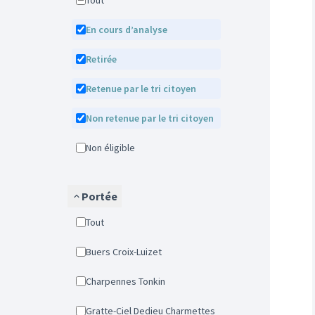
Tout
En cours d’analyse
Retirée
Retenue par le tri citoyen
Non retenue par le tri citoyen
Non éligible
Portée
Tout
Buers Croix-Luizet
Charpennes Tonkin
Gratte-Ciel Dedieu Charmettes