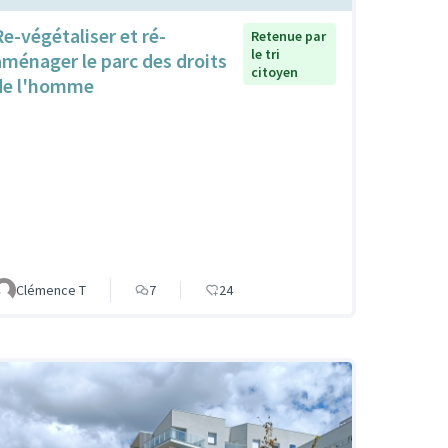
Re-végétaliser et ré-
Retenue par
le tri
aménager le parc des droits
citoyen
de l'homme
Clémence T
7
24