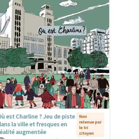
Où est Charline ? Jeu de piste
Non
retenue par
dans la ville et fresques en
le tri
réalité augmentée
citoyen