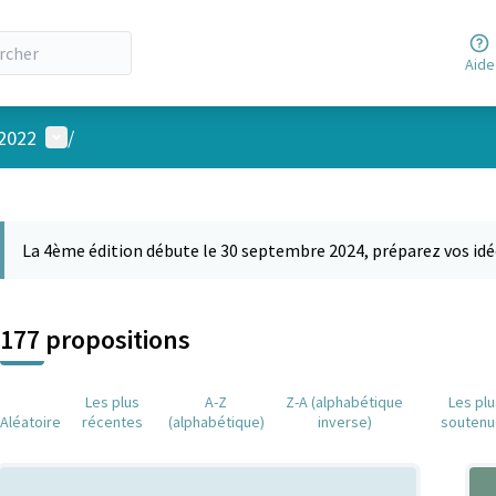
Aide
Menu utilisateur
 2022
/
 la carte
 suivant est une carte qui présente les éléments de cette page comm
La 4ème édition débute le 30 septembre 2024, préparez vos idé
177 propositions
Les plus
A-Z
Z-A (alphabétique
Les pl
Aléatoire
récentes
(alphabétique)
inverse)
soutenu