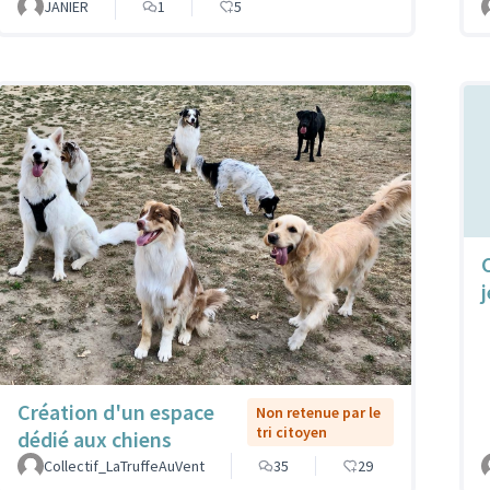
JANIER
1
5
Création d'un espace
Non retenue par le
tri citoyen
dédié aux chiens
Collectif_LaTruffeAuVent
35
29