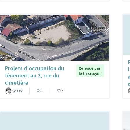
P
Projets d'occupation du
Retenue par
l
le tri citoyen
tènement au 2, rue du
cimetière
Kessy
8
7