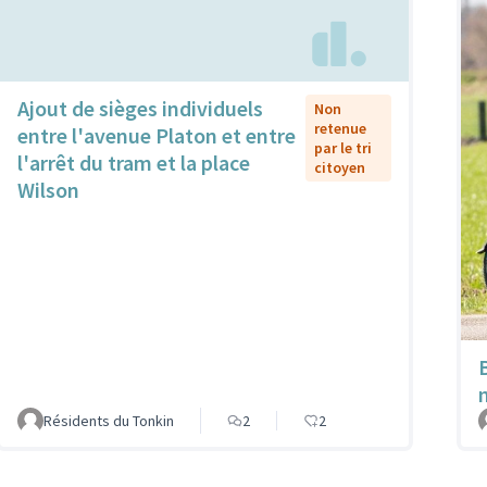
Ajout de sièges individuels
Non
retenue
entre l'avenue Platon et entre
par le tri
l'arrêt du tram et la place
citoyen
Wilson
Résidents du Tonkin
2
2