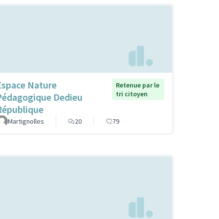
Espace Nature
Retenue par le
tri citoyen
Pédagogique Dedieu
République
Martignolles
20
79