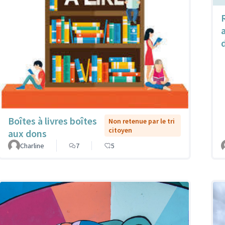
Boîtes à livres boîtes
Non retenue par le tri
citoyen
aux dons
Charline
7
5