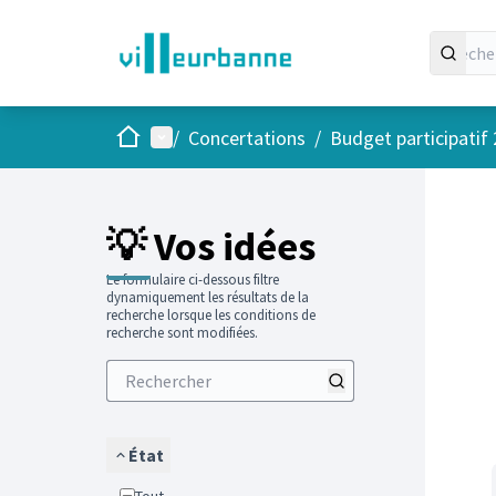
Accueil
Menu principal
/
Concertations
/
Budget participatif
Passer
L'élément
+
−
💡 Vos idées
Le formulaire ci-dessous filtre
dynamiquement les résultats de la
recherche lorsque les conditions de
recherche sont modifiées.
État