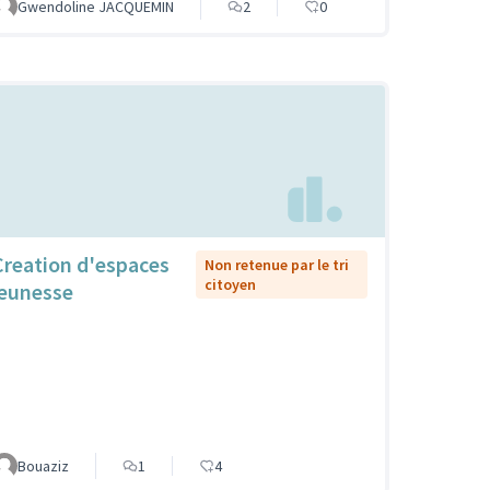
Gwendoline JACQUEMIN
2
0
Creation d'espaces
Non retenue par le tri
citoyen
jeunesse
Bouaziz
1
4