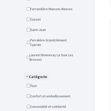
Ferrandière Maisons Neuves
Cusset
Saint-Jean
Perralière Grandclément
Cyprian
Laurent Bonnevay La Soie Les
Brosses
Catégorie
Tout
Confort et embellissement
Convivialité et solidarité