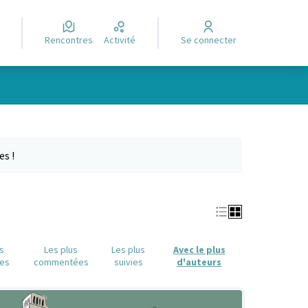
Rencontres
Activité
Se connecter
Leaflet
|
©
OpenStreetMap
contributors
e des points de carte. L'élément peut être utilisé avec un lecteur
es !
us
Les plus
Les plus
Avec le plus
es
commentées
suivies
d'auteurs