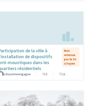
articipation de la ville à
Non
retenue
'installation de dispositifs
par le tri
anti-moustiques dans les
citoyen
quartiers résidentiels
citoyenneengagee
3
11