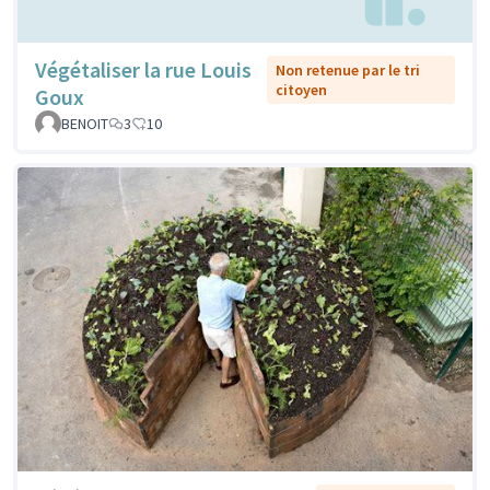
Végétaliser la rue Louis
Non retenue par le tri
citoyen
Goux
BENOIT
3
10