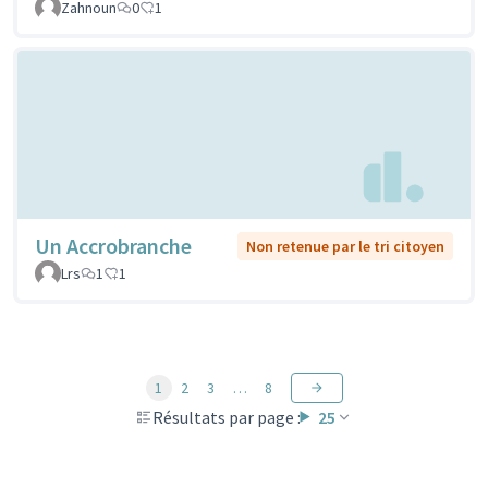
Zahnoun
0
1
Un Accrobranche
Non retenue par le tri citoyen
Lrs
1
1
1
2
3
…
8
Résultats par page :
25