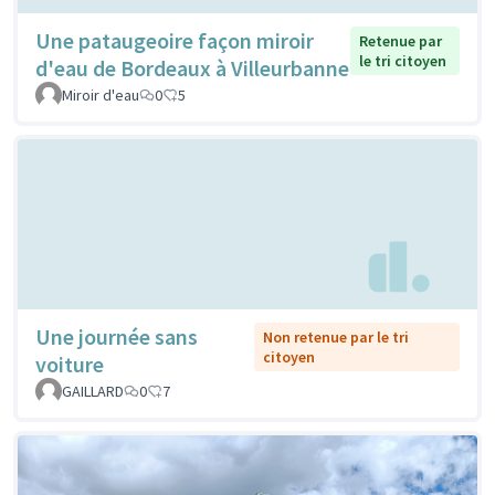
Une pataugeoire façon miroir
Retenue par
le tri citoyen
d'eau de Bordeaux à Villeurbanne
Miroir d'eau
0
5
Une journée sans
Non retenue par le tri
citoyen
voiture
GAILLARD
0
7