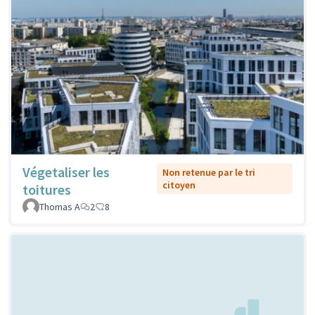
Végetaliser les
Non retenue par le tri
citoyen
toitures
Thomas A
2
8