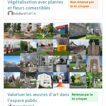
Végétalisation avec plantes
Non retenue par
le tri citoyen
et fleurs comestibles
Dubillard
0
4
Valoriser les œuvres d'art dans
Retenue par le
tri citoyen
l'espace public
Bernard
3
5