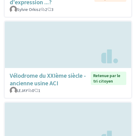
d'expression ...?
Sylvie Orkisz
2
3
Vélodrome du XXIème siècle -
Retenue par le
tri citoyen
ancienne usine ACI
LEJAY
0
1