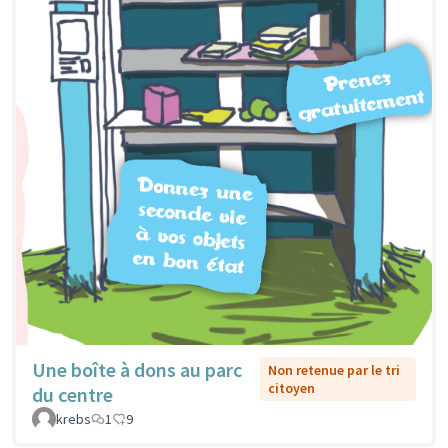
Une boîte à dons au parc
Non retenue par le tri
citoyen
du centre
krebs
1
9