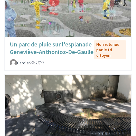
Un parc de pluie sur l'esplanade
Non retenue
par le tri
Geneviève-Anthonioz-De-Gaulle
citoyen
CaroleS
2
7