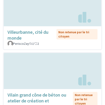
Villeurbanne, cité du
Non retenue par le tri
citoyen
monde
PeriscoZay
1
2
Vilain grand cône de béton ou
Non retenue
par le tri
atelier de création et
citoyen