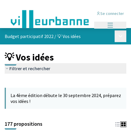
Se connecter
Menu princi
Menu p
Budget participatif 2022
/
💡 Vos idées
💡 Vos idées
Filtrer et rechercher
Passer la carte
Leaflet
|
©
OpenStreetMap
contributors
L'élément suivant est une carte qui présente les éléments de cet
+
La 4ème édition débute le 30 septembre 2024, préparez
−
vos idées !
177 propositions