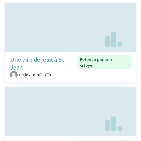
Une aire de jeux à St-
Retenue par le tri
citoyen
Jean
la blink HSN
0
0