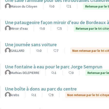
Une salle familiale pour des retrouvailles chaleur
Maison du Citoyen
0
1
Retenue par le t
Une pataugeoire façon miroir d'eau de Bordeaux à
Miroir d'eau
0
5
Retenue par le tri cit
Une journée sans voiture
GAILLARD
0
7
Non retenue par le tri c
Une fontaine à eau pour le parc Jorge Semprun
Mathias DELEPIERRE
1
0
Retenue par le
Une boîte à dons au parc du centre
krebs
1
9
Non retenue par le tri citoy