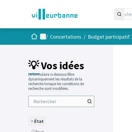
Accueil
Menu principal
/
Concertations
/
Budget participatif
Passer
L'élément
+
−
💡 Vos idées
Le formulaire ci-dessous filtre
dynamiquement les résultats de la
recherche lorsque les conditions de
recherche sont modifiées.
État