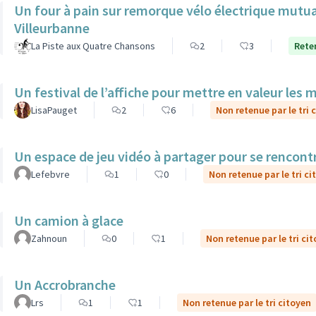
Un four à pain sur remorque vélo électrique mutua
Villeurbanne
La Piste aux Quatre Chansons
2
3
Reten
Un festival de l’affiche pour mettre en valeur les 
LisaPauget
2
6
Non retenue par le tri 
Un espace de jeu vidéo à partager pour se rencont
Lefebvre
1
0
Non retenue par le tri ci
Un camion à glace
Zahnoun
0
1
Non retenue par le tri ci
Un Accrobranche
Lrs
1
1
Non retenue par le tri citoyen