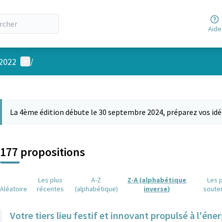
Aide
Menu utilisateur
 2022
/
 la carte
 suivant est une carte qui présente les éléments de cette page comm
La 4ème édition débute le 30 septembre 2024, préparez vos idé
177 propositions
Les plus
A-Z
Z-A (alphabétique
Les 
Aléatoire
récentes
(alphabétique)
inverse)
soute
Votre tiers lieu festif et innovant propulsé à l'éner