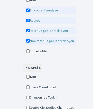
Tout
En cours d’analyse
Retirée
Retenue par le tri citoyen
Non retenue par le tri citoyen
Non éligible
Portée
Tout
Buers Croix-Luizet
Charpennes Tonkin
Gratte-Ciel Dedieu Charmettes