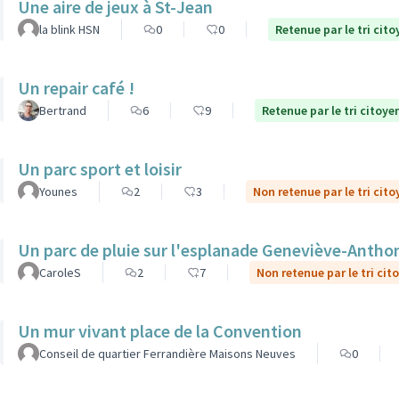
Une aire de jeux à St-Jean
la blink HSN
0
0
Retenue par le tri cito
Un repair café !
Bertrand
6
9
Retenue par le tri citoye
Un parc sport et loisir
Younes
2
3
Non retenue par le tri cito
Un parc de pluie sur l'esplanade Geneviève-Antho
CaroleS
2
7
Non retenue par le tri cit
Un mur vivant place de la Convention
Conseil de quartier Ferrandière Maisons Neuves
0