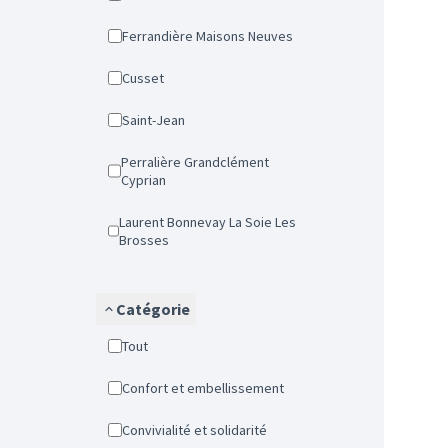
Ferrandière Maisons Neuves
Cusset
Saint-Jean
Perralière Grandclément
Cyprian
Laurent Bonnevay La Soie Les
Brosses
Catégorie
Tout
Confort et embellissement
Convivialité et solidarité