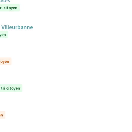
euses
ri citoyen
 Villeurbanne
oyen
itoyen
 tri citoyen
en