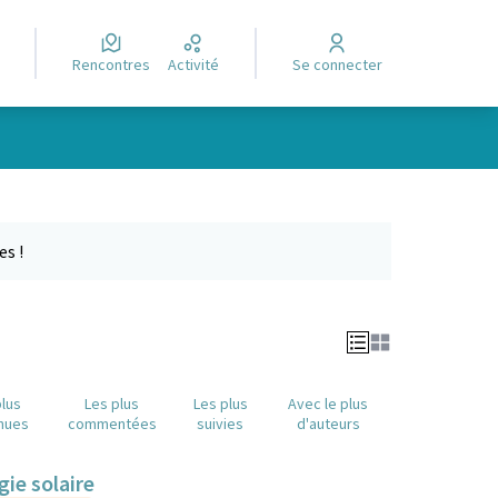
Rencontres
Activité
Se connecter
Leaflet
|
©
OpenStreetMap
contributors
e des points de carte. L'élément peut être utilisé avec un lecteur
es !
plus
Les plus
Les plus
Avec le plus
nues
commentées
suivies
d'auteurs
gie solaire