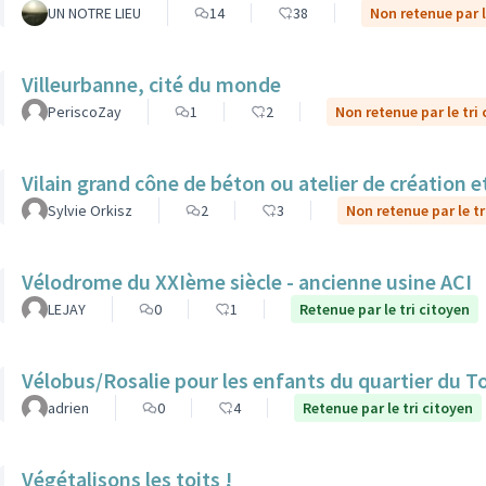
UN NOTRE LIEU
14
38
Non retenue par l
Villeurbanne, cité du monde
PeriscoZay
1
2
Non retenue par le tri
Vilain grand cône de béton ou atelier de création et
Sylvie Orkisz
2
3
Non retenue par le tr
Vélodrome du XXIème siècle - ancienne usine ACI
LEJAY
0
1
Retenue par le tri citoyen
Vélobus/Rosalie pour les enfants du quartier du T
adrien
0
4
Retenue par le tri citoyen
Végétalisons les toits !