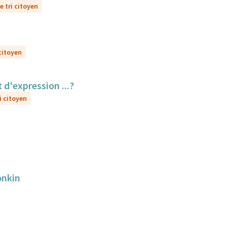
e tri citoyen
 citoyen
 d'expression ...?
i citoyen
onkin