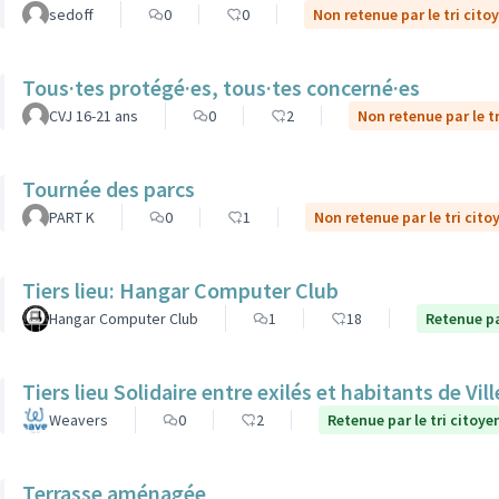
sedoff
0
0
Non retenue par le tri cito
Tous·tes protégé·es, tous·tes concerné·es
CVJ 16-21 ans
0
2
Non retenue par le t
Tournée des parcs
PART K
0
1
Non retenue par le tri cito
Tiers lieu: Hangar Computer Club
Hangar Computer Club
1
18
Retenue pa
Tiers lieu Solidaire entre exilés et habitants de Vi
Weavers
0
2
Retenue par le tri citoye
Terrasse aménagée