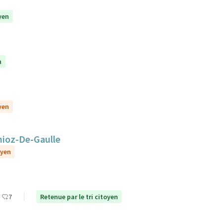
yen
n
yen
nioz-De-Gaulle
oyen
7
Retenue par le tri citoyen