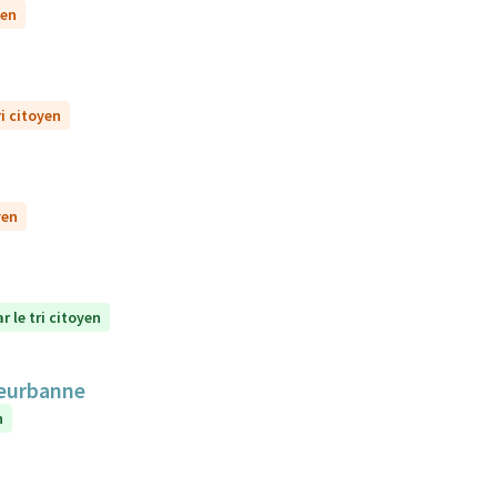
yen
ri citoyen
yen
r le tri citoyen
lleurbanne
n