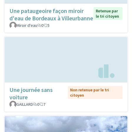
Une pataugeoire façon miroir
Retenue par
le tri citoyen
d'eau de Bordeaux à Villeurbanne
Miroir d'eau
0
5
Une journée sans
Non retenue par le tri
citoyen
voiture
GAILLARD
0
7