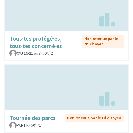
Tous·tes protégé·es,
Non retenue par le
tri citoyen
tous·tes concerné·es
CVJ 16-21 ans
0
2
Tournée des parcs
Non retenue par le tri citoyen
PART K
0
1