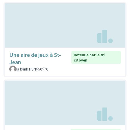
Une aire de jeux à St-
Retenue par le tri
citoyen
Jean
la blink HSN
0
0