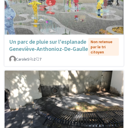
Un parc de pluie sur l'esplanade
Non retenue
par le tri
Geneviève-Anthonioz-De-Gaulle
citoyen
CaroleS
2
7