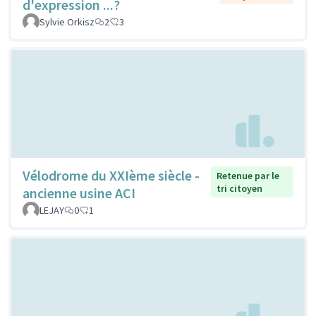
d'expression ...?
Sylvie Orkisz
2
3
Vélodrome du XXIème siècle -
Retenue par le
tri citoyen
ancienne usine ACI
LEJAY
0
1