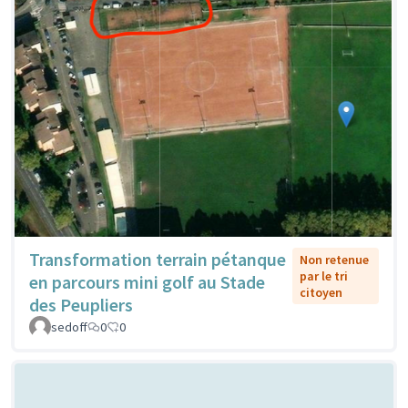
Transformation terrain pétanque
Non retenue
par le tri
en parcours mini golf au Stade
citoyen
des Peupliers
sedoff
0
0