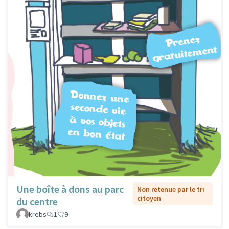
Une boîte à dons au parc
Non retenue par le tri
citoyen
du centre
krebs
1
9