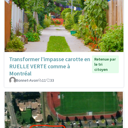
Transformer l’impasse carotte en
Retenue par
le tri
RUELLE VERTE comme à
citoyen
Montréal
Bonnet-Avon
11
33