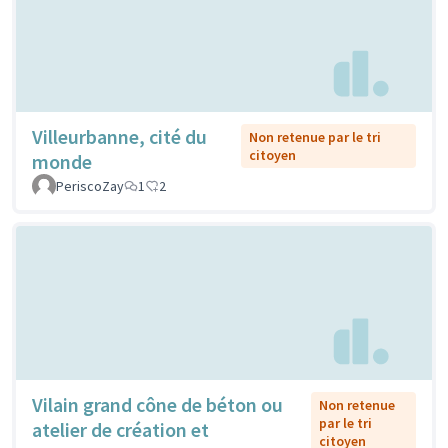
Villeurbanne, cité du
Non retenue par le tri
citoyen
monde
PeriscoZay
1
2
Vilain grand cône de béton ou
Non retenue
par le tri
atelier de création et
citoyen