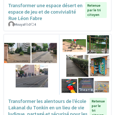
Transformer une espace désert en
Retenue
par le tri
espace de jeu et de convivialité
citoyen
Rue Léon Fabre
Mouyal
0
4
Transformer les alentours de l’école
Retenue
par le
Lakanal du Tonkin en un lieu de vie
tri
ludique, partagé et sécurisé pour les
citoyen