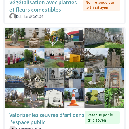
Végétalisation avec plantes
Non retenue par
le tri citoyen
et fleurs comestibles
Dubillard
0
4
Valoriser les œuvres d'art dans
Retenue par le
tri citoyen
l'espace public
Bernard
3
5