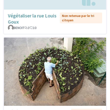
Végétaliser la rue Louis
Non retenue par le tri
citoyen
Goux
BENOIT
3
10