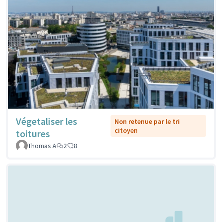
Végetaliser les
Non retenue par le tri
citoyen
toitures
Thomas A
2
8