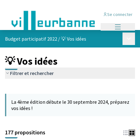
Se connecter
Menu princi
Menu p
Budget participatif 2022
/
💡 Vos idées
💡 Vos idées
Filtrer et rechercher
Passer la carte
Leaflet
|
©
OpenStreetMap
contributors
L'élément suivant est une carte qui présente les éléments de cet
+
La 4ème édition débute le 30 septembre 2024, préparez
−
vos idées !
177 propositions