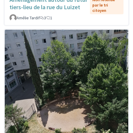
par le tri
tiers-lieu de la rue du Luizet
citoyen
Amélie Tardif
3
1