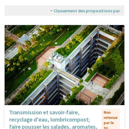
Classement des propositions par :
Transmission et savoir-faire,
Non
retenue
recyclage d'eau, lombricompost;
par le
faire pousser les salades, aromates,
tri