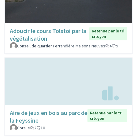
Adoucir le cours Tolstoi par la
Retenue par le tri
citoyen
végétalisation
Conseil de quartier Ferrandière Maisons Neuves
4
9
Aire de jeux en bois au parc de
Retenue par le tri
citoyen
la Feyssine
Coralie
2
10