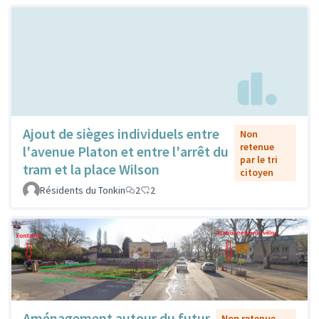
Ajout de sièges individuels entre
Non
retenue
l'avenue Platon et entre l'arrêt du
par le tri
tram et la place Wilson
citoyen
Résidents du Tonkin
2
2
Aménagement autour du futur
Non retenue