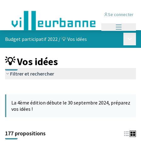
Se connecter
Menu princi
Menu p
Budget participatif 2022
/
💡 Vos idées
💡 Vos idées
Filtrer et rechercher
Passer la carte
Leaflet
|
©
OpenStreetMap
contributors
L'élément suivant est une carte qui présente les éléments de cet
+
La 4ème édition débute le 30 septembre 2024, préparez
−
vos idées !
177 propositions