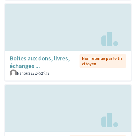
Boites aux dons, livres,
Non retenue par le tri
citoyen
échanges ...
Nanou3232
2
3