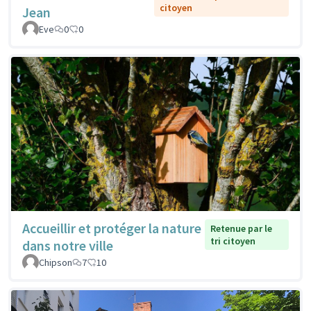
citoyen
Jean
Eve
0
0
Accueillir et protéger la nature
Retenue par le
tri citoyen
dans notre ville
Chipson
7
10