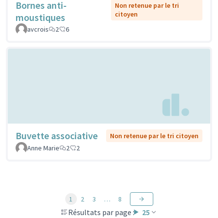
Bornes anti-
Non retenue par le tri
citoyen
moustiques
avcrois
2
6
Buvette associative
Non retenue par le tri citoyen
Anne Marie
2
2
1
2
3
…
8
Résultats par page :
25