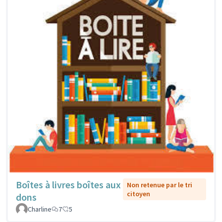
Boîtes à livres boîtes aux
Non retenue par le tri
citoyen
dons
Charline
7
5