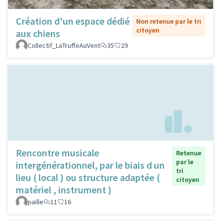
Création d'un espace dédié
Non retenue par le tri
citoyen
aux chiens
Collectif_LaTruffeAuVent
35
29
Rencontre musicale
Retenue
par le
intergénérationnel, par le biais d un
tri
lieu ( local ) ou structure adaptée (
citoyen
matériel , instrument )
paille
11
16