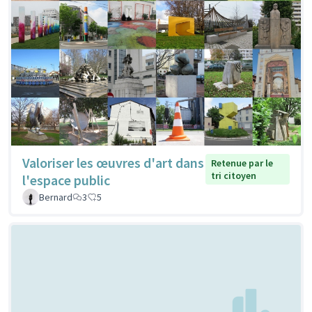
Valoriser les œuvres d'art dans
Retenue par le
tri citoyen
l'espace public
Bernard
3
5