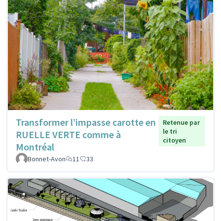
Transformer l’impasse carotte en
Retenue par
le tri
RUELLE VERTE comme à
citoyen
Montréal
Bonnet-Avon
11
33