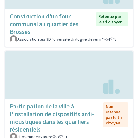
Construction d'un four
Retenue par
le tri citoyen
communal au quartier des
Brosses
Association les 3D "diversité dialogue devenir"
4
8
Participation de la ville à
Non
retenue
l'installation de dispositifs anti-
par le tri
moustiques dans les quartiers
citoyen
résidentiels
citoyenneengagee
3
11