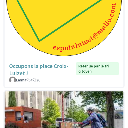
Occupons la place Croix-
Retenue par le tri
citoyen
Luizet !
Emma
4
36