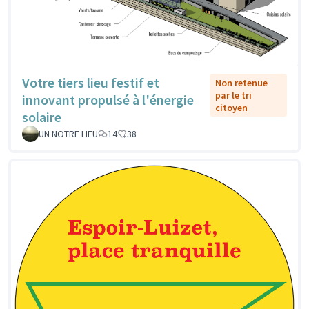
Votre tiers lieu festif et
Non retenue
par le tri
innovant propulsé à l'énergie
citoyen
solaire
UN NOTRE LIEU
14
38