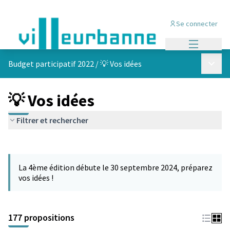
Se connecter
Menu princi
Menu p
Budget participatif 2022
/
💡 Vos idées
💡 Vos idées
Filtrer et rechercher
Passer la carte
Leaflet
|
©
OpenStreetMap
contributors
L'élément suivant est une carte qui présente les éléments de cet
+
La 4ème édition débute le 30 septembre 2024, préparez
−
vos idées !
177 propositions