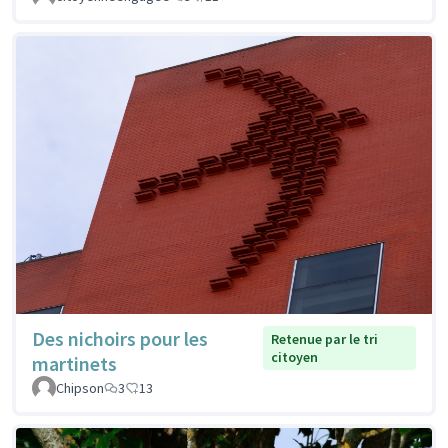
Des nichoirs pour les
Retenue par le tri
citoyen
martinets
Chipson
3
13