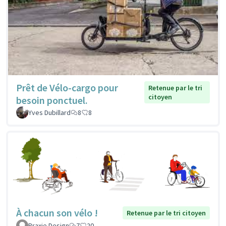
Prêt de Vélo-cargo pour
Retenue par le tri
citoyen
besoin ponctuel.
Yves Dubillard
8
8
À chacun son vélo !
Retenue par le tri citoyen
Praxie Design
7
20