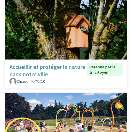
Accueillir et protéger la nature
Retenue par le
tri citoyen
dans notre ville
Chipson
7
10