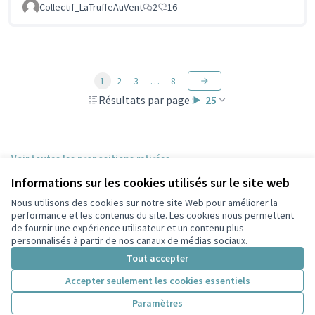
Collectif_LaTruffeAuVent
2
16
1
2
3
…
8
Résultats par page :
25
Voir toutes les propositions retirées
Informations sur les cookies utilisés sur le site web
Nous utilisons des cookies sur notre site Web pour améliorer la
Conditions d'utilisation
performance et les contenus du site. Les cookies nous permettent
Paramètres des cookies
de fournir une expérience utilisateur et un contenu plus
Participez Villeurbanne sur X
Participez Villeurbanne sur Facebook
Participez Villeurbanne sur Instagram
Participez Villeurbanne sur YouTube
personnalisés à partir de nos canaux de médias sociaux.
(Lien externe)
(Lien externe)
(Lien externe)
(Lien externe)
Tout accepter
Accepter seulement les cookies essentiels
Licence Cre
(Lien extern
Paramètres
(Lien externe)
Site réalisé grâce au
logiciel libre Decidim
.