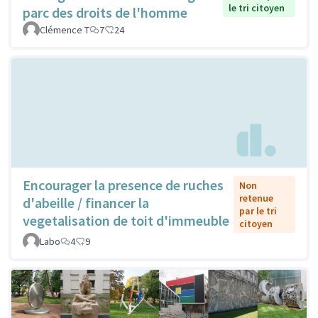
le tri citoyen
parc des droits de l'homme
Clémence T
7
24
Encourager la presence de ruches
Non
retenue
d'abeille / financer la
par le tri
vegetalisation de toit d'immeuble
citoyen
Labo
4
9