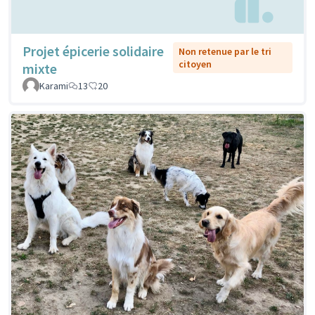
Projet épicerie solidaire
Non retenue par le tri
citoyen
mixte
Karami
13
20